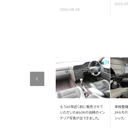
2026.0
2026.08.04
【整備事例】ボルボC30 タイ
もう20年近く前に販売させて
車検整備
ミングベルト交換
いただいた850Rの当時のイン
295モデル
テリア写真が出てきました。
シック。
2026.07.27