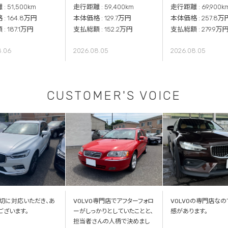
 51,500km
走行距離 : 59,400km
走行距離 : 69,900k
: 164.8万円
本体価格 : 129.7万円
本体価格 : 257.8万
: 187.1万円
支払総額 : 152.2万円
支払総額 : 279.9万
8.06
2026.08.05
2026.08.05
CUSTOMER'S VOICE
切に対応いただき、あ
VOLVO専門店でアフターフォロ
VOLVOの専門店なの
ございます。
ーがしっかりとしていたことと、
感があります。
担当者さんの人柄で決めまし