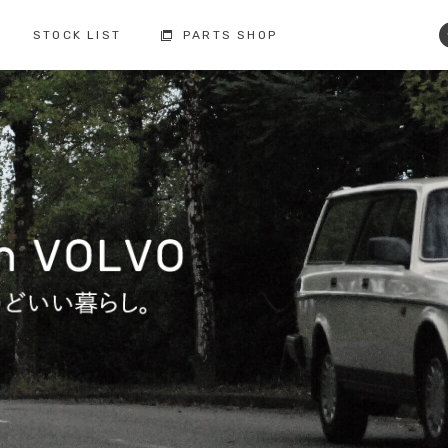
STOCK LIST
PARTS SHOP
コクスン土浦
コクスン野田
029-846-0727
04-7137-7255
修理・点検・メンテナンス
フィロソフィー
人と環境への配慮
板金塗装
お車の保証
納車前の整備
買取査定
ボルボ故障事例集
備
修理・点検・
メンテナンスの
車検の
お問い合わせ
お問い合わせ
注文販売の
買取の
お問い合わせ
お問い合わせ