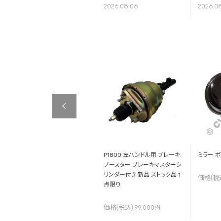
2026.08.06
2026.0
ボルボ V90CC / クロスカント
P1800 左ハンドル用 ブレーキ
ミラー ボ
リー PB/PD型 スタッドレス 19
ブースター ブレーキマスターシ
インチ ノキアン NOKIAN ハッカ
リンダー付き 新品 ストック品 1
価格(税込
ペリタ R5 EV Hakkapeliitta
点限り
R5 EV 235/50R19 VST-ST3
4本セット
価格(税込):99,000円