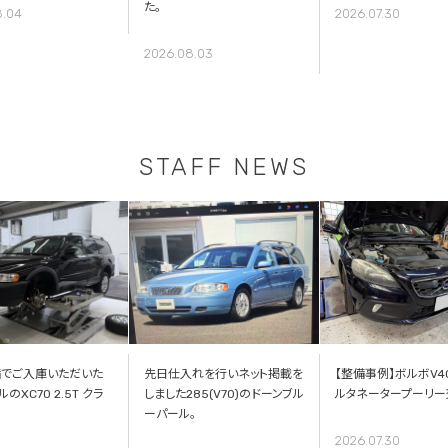
た。
8.04
2026.07.30
2026.08.03
STAFF NEWS
でご入庫いただいた
先日仕入れを行いネット掲載を
【整備事例】ボルボV4
のXC70 2.5T クラ
しました285(V70)のドーンブル
ルタネータープーリー
ーパール。
2026.07.30