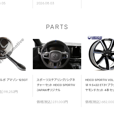
8.05
2026.08.03
PARTS
ルボ アマゾン 123GT
スポーツステアリング/シグネ
HEICO SPORTIV VOL
チャーセット HEICO SPORTIV
Ⅶ 9.5×22 ET31 ブ
JAPANオリジナル
ヤモンドカット 4本セ
):98,252円
価格(税込):231,000円
価格(税込):682,00