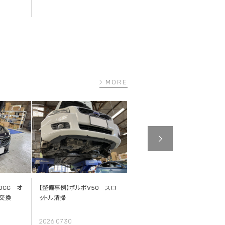
2026.07.30
MORE
0CC オ
【整備事例】ボルボV50 スロ
「少なく消費し、豊かに暮らす」
交換
ットル清掃
という価値観。私がボルボとス
ウェーデンに惹かれる理由
2026.07.30