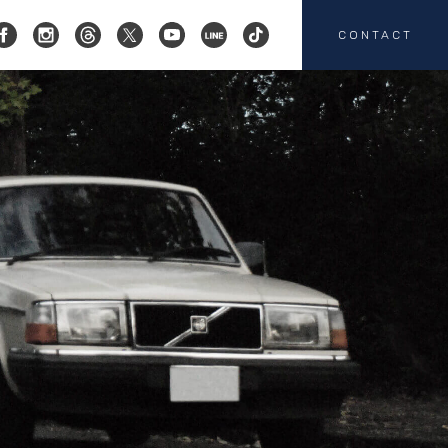
CONTACT
コクスン横浜
045-719-9357
会社概要
店舗紹介
カスタマイズ
お客様の声
HEICO SPORTIV
注文販売
カスタマイズの
お問い合わせ
板金塗装の
お問い合わせ