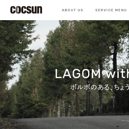
ABOUT US
SERVICE MENU
CONTACT
コクスン北名古屋
0568-26-7071
私たちについて
サービスメニュー
お問い合わせ
コクスンについて
車検のご案内
仕入れの基準
クラシックカー整
総合お問い合わせ
クラシックカー整備の
お問い合わせ