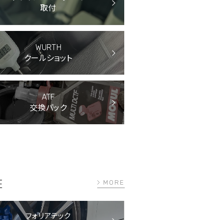
取付
WURTH
クールショット
ATF
交換パック
E
MORE
フォリアテック