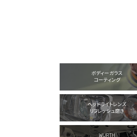
価格(税込):435,989円
ボディーガラス
コーティング
ヘッドライトレンズ
リフレッシュ磨き
WURTH