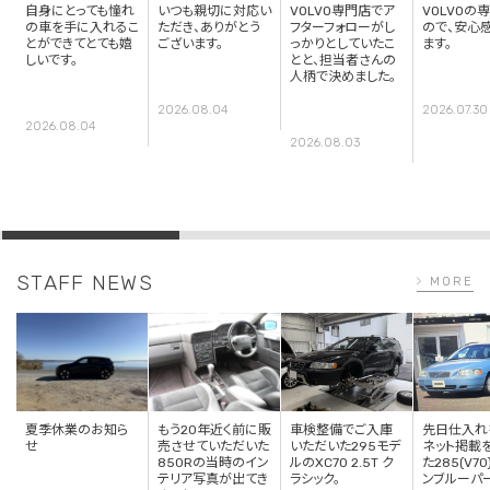
自身にとっても憧れ
いつも親切に対応い
VOLVO専門店でア
VOLVOの
の車を手に入れるこ
ただき、ありがとう
フターフォローがし
ので、安心
とができてとても嬉
ございます。
っかりとしていたこ
ます。
しいです。
とと、担当者さんの
人柄で決めました。
2026.08.04
2026.07.30
2026.08.04
2026.08.03
STAFF NEWS
MORE
夏季休業のお知ら
もう20年近く前に販
車検整備でご入庫
先日仕入れ
せ
売させていただいた
いただいた295モデ
ネット掲載
850Rの当時のイン
ルのXC70 2.5T ク
た285(V7
テリア写真が出てき
ラシック。
ンブルーパ