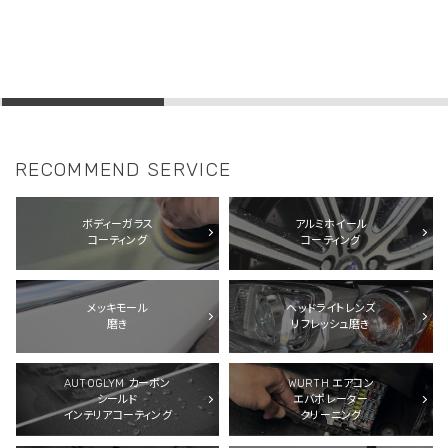
RECOMMEND SERVICE
ボディーガラス
アルミホイール
コーティング
コーティング
メッキモール
ヘッドライトレンズ
磨き
リフレッシュ磨き
AUTOGLYM カーボン
WURTH エアコン
シールド
エバポレーター
インテリアコーティング
クリーニング