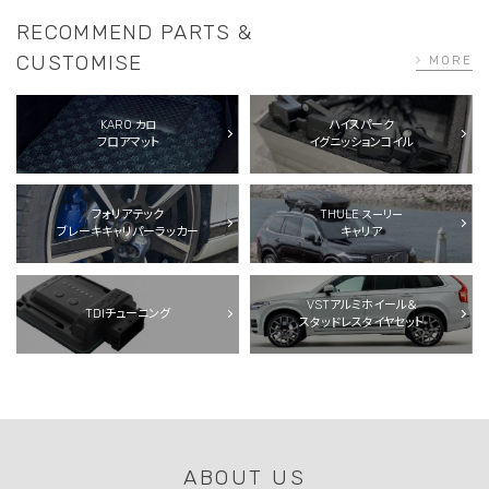
RECOMMEND PARTS &
CUSTOMISE
MORE
KARO
ハイスパーク
カロ
フロアマット
イグニッションコイル
フォリアテック
THULE
スーリー
ブレーキキャリパーラッカー
キャリア
VSTアルミホイール＆
TDIチューニング
スタッドレスタイヤセット
ABOUT US