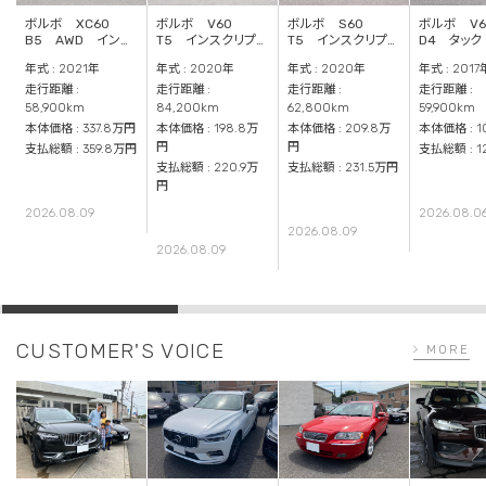
ボルボ XC60
ボルボ V60
ボルボ S60
ボルボ V
B5 AWD インス
T5 インスクリプシ
T5 インスクリプシ
D4 タック
クリプション
ョン
ョン
年式 : 2021年
年式 : 2020年
年式 : 2020年
年式 : 2017
走行距離 :
走行距離 :
走行距離 :
走行距離 :
58,900km
84,200km
62,800km
59,900km
本体価格 : 337.8万円
本体価格 : 198.8万
本体価格 : 209.8万
本体価格 : 1
円
円
支払総額 : 359.8万円
支払総額 : 1
支払総額 : 220.9万
支払総額 : 231.5万円
円
2026.08.09
2026.08.0
2026.08.09
2026.08.09
CUSTOMER'S VOICE
MORE