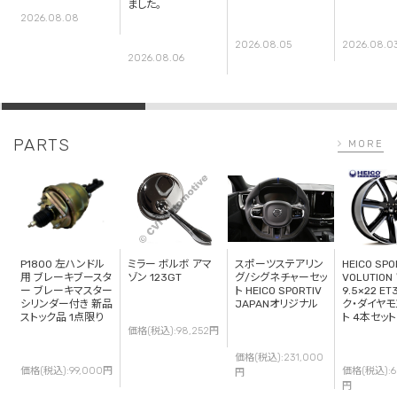
ました。
2026.08.08
2026.08.05
2026.08.0
2026.08.06
PARTS
MORE
P1800 左ハンドル
ミラー ボルボ アマ
スポーツステアリン
HEICO SPO
用 ブレーキブースタ
ゾン 123GT
グ/シグネチャーセッ
VOLUTION
ー ブレーキマスター
ト HEICO SPORTIV
9.5×22 ET
シリンダー付き 新品
JAPANオリジナル
ク・ダイヤモ
ストック品 1点限り
ト 4本セット
価格(税込):98,252円
価格(税込):231,000
価格(税込):99,000円
価格(税込):6
円
円