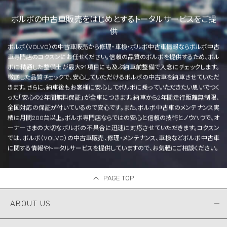
ボルボの中古車販売をはじめとするトータルサービスをご提
供
ボルボ（VOLVO）の中古車販売から修理・車検・ボルボ中古車情報ならボルボ中古
車専門店のコクスンにお任せください。信頼の品質のボルボを提供するため、ボル
ボに精通した整備士が最大91項目にも及ぶ納車前整備で入念にチェックします。
徹底した品質チェックで、安心していただけるボルボの中古車を納車させていただ
きます。さらに、納車後もお客様に安心してボルボに乗っていただきたい思いでつく
った「安心の2年間無料保証」が全車につきます。納車から2年間走行距離無制限、
全国対応の保証が付いているので安心です。また、ボルボ中古車のメンテナンス実
績は月間200台以上。ボルボ専門店ならではの安心と信頼の技術とノウハウで、オ
ーナーさまの大切なボルボの不具合に迅速に対応させていただきます。コクスン
では、ボルボ（VOLVO）の中古車販売、修理・メンテナンス、車検などボルボ中古車
に関する情報やトータルサービスを提供していますので、お気軽にご相談ください。
PAGE TOP
ABOUT US