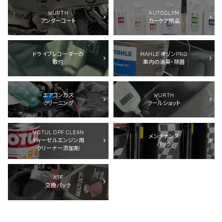
WURTH
AUTOGLYM
アンダーコート
カーケア用品
ドライブレコーダーの
MAHLE オゾンPRO
取付
車内の消臭・除菌
エアコンガス
WURTH
クリーニング
クールショット
MOTUL DPF CLEAN
メンテナンス
ディーゼルエンジン用
パック
クリーナー添加剤
ATF
交換パック