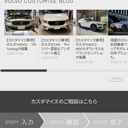
VOLVO CUSTOMISE BLOG
【カスタマイズ事例】
【カスタマイズ事例】
【カスタマイズ事例】
待望のボル
ボルボV40CC TDI
ボルボXC40 キャ
ボルボV60CC
気自動車フ
Tuningの装着
リパー塗装＆アンダ
HEICOダウンサス＆
ップモデル、
ーコート施工
ブラックエンブレム
日本デビュ
2026.07.26
の装着
た。
2026.07.26
2026.07.26
2026.07.10
MORE
カスタマイズのご相談はこちら