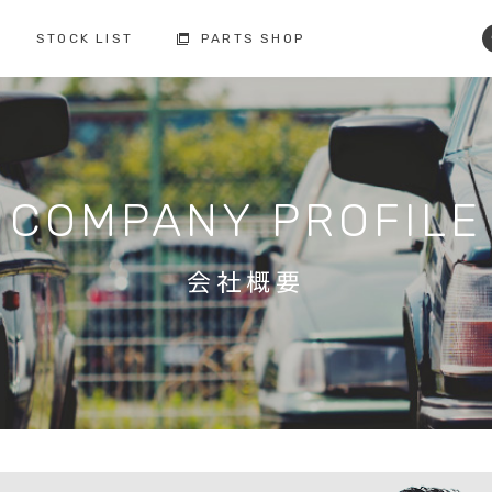
STOCK LIST
PARTS SHOP
コクスン土浦
コクスン野田
029-846-0727
04-7137-7255
修理・点検・メンテナンス
フィロソフィー
人と環境への配慮
板金塗装
COMPANY PROFILE
お車の保証
納車前の整備
買取査定
ボルボ故障事例集
備
会社概要
修理・点検・
メンテナンスの
車検の
お問い合わせ
お問い合わせ
注文販売の
買取の
お問い合わせ
お問い合わせ