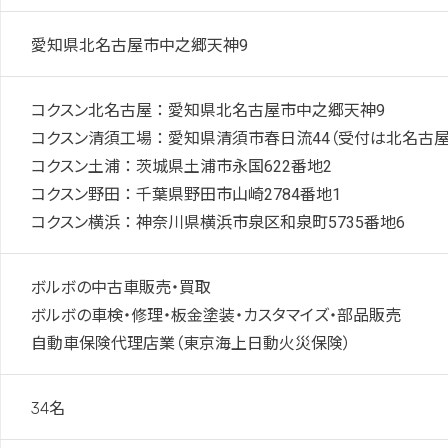
愛知県北名古屋市中之郷天神
9
コクスン北名古屋 ： 愛知県北名古屋市中之郷天神
9
コクスン清須工場 ： 愛知県清須市春日流
44
（受付は北名古屋
コクスン土浦 ： 茨城県土浦市永国
622
番地
2
コクスン野田 ： 千葉県野田市山崎
2784
番地
1
コクスン横浜 ： 神奈川県横浜市泉区和泉町
5735
番地
6
ボルボの中古車販売・買取
ボルボの車検・修理・板金塗装・カスタマイズ・部品販売
自動車保険代理店業（東京海上日動火災保険）
34名