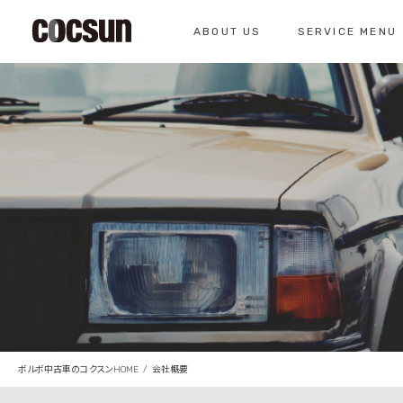
ABOUT US
SERVICE MENU
CONTACT
コクスン北名古屋
0568-26-7071
私たちについて
サービスメニュー
お問い合わせ
コクスンについて
車検のご案内
仕入れの基準
クラシックカー整
総合お問い合わせ
クラシックカー整備の
お問い合わせ
ボルボ中古車のコクスンHOME
会社概要