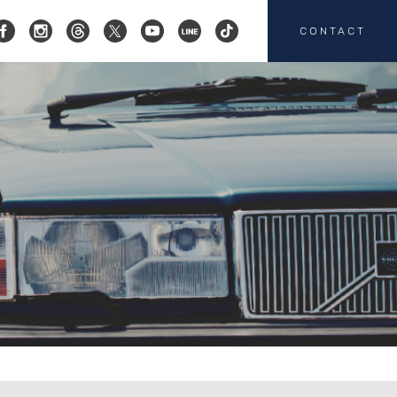
CONTACT
コクスン横浜
045-719-9357
会社概要
店舗紹介
カスタマイズ
お客様の声
HEICO SPORTIV
注文販売
カスタマイズの
お問い合わせ
板金塗装の
お問い合わせ