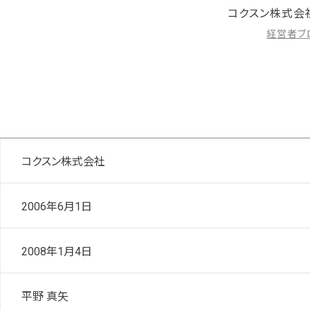
コクスン株式会
経営者ブ
コクスン株式会社
2006
年
6
月
1
日
2008
年
1
月
4
日
平野 真矢