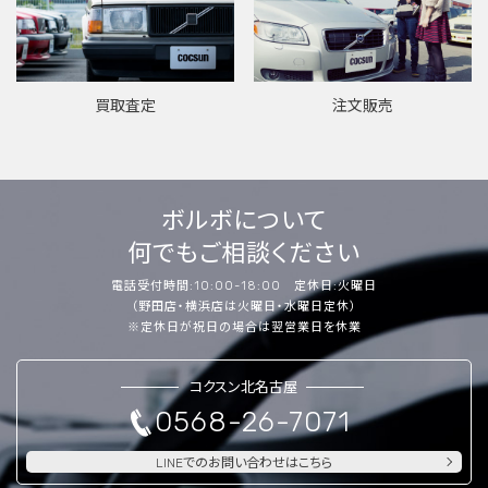
買取査定
注文販売
ボルボについて
何でもご相談ください
電話受付時間:10:00-18:00 定休日:火曜日
（野田店・横浜店は火曜日・水曜日定休）
※定休日が祝日の場合は翌営業日を休業
コクスン北名古屋
0568-26-7071
LINEでのお問い合わせはこちら