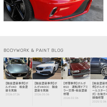
BODYWORK & PAINT BLOG
【鈑金塗装事例】ボ
【鈑金塗装事例】ボ
【修理事例】ボルボ
【板金塗装
ルボV40 板金塗
ルボV40CC 鈑金
850 運転席ドアミ
例】ボルボ S
装を実施
塗装を実施
ラー交換・板金塗装
ールスター（
修理
式） 左後方
2026.07.26
2026.05.06
損傷修理
2026.02.06
2025.12.06