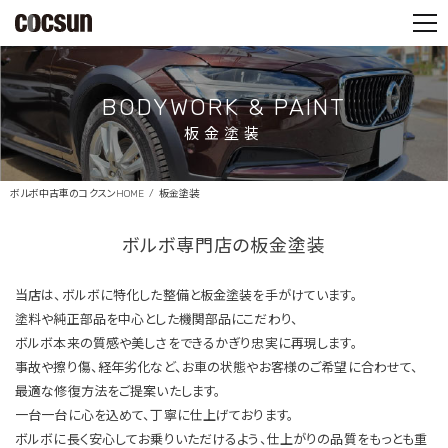
PARTS SHOP
CONTACT
BODYWORK & PAINT
板金塗装
ボルボ中古車のコクスンHOME
板金塗装
ボルボ専門店の板金塗装
当店は、ボルボに特化した整備と板金塗装を手がけています。
塗料や純正部品を中心とした機関部品にこだわり、
ボルボ本来の質感や美しさをできるかぎり忠実に再現します。
事故や擦り傷、経年劣化など、お車の状態やお客様のご希望に合わせて、
最適な修復方法をご提案いたします。
一台一台に心を込めて、丁寧に仕上げております。
ボルボに長く安心してお乗りいただけるよう、仕上がりの品質をもっとも重