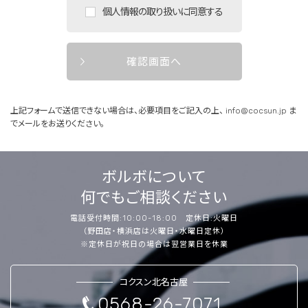
個人情報の取り扱いに同意する
確認画面へ
上記フォームで送信できない場合は、必要項目をご記入の上、
info@cocsun.jp
ま
でメールをお送りください。
ボルボについて
何でもご相談ください
電話受付時間:10:00-18:00 定休日:火曜日
（野田店・横浜店は火曜日・水曜日定休）
※定休日が祝日の場合は翌営業日を休業
コクスン北名古屋
0568-26-7071