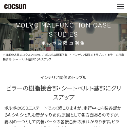
PARTS SHOP
CONTACT
VOLVO MALFUNCTION CASE
STUDIES
ボルボ故障事例集
ボルボ中古車のコクスンHOME
ボルボ故障事例集
インテリア関係のトラブル
ピラーの樹脂
接合部・シートベルト基部にグリスアップ
インテリア関係のトラブル
ピラーの樹脂接合部・シートベルト基部にグリ
スアップ
ボルボの850エステートでよく起こりますが、走行中に内装各部か
らキシキシと軋む音がなります。原因として各方面あるのですが、
要因の一つとして内装パーツの各接合部の擦れがあります。ピラ