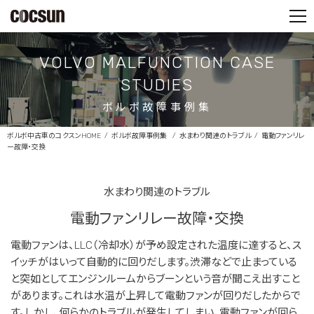
PARTS SHOP
CONTACT
VOLVO MALFUNCTION CASE
STUDIES
ボルボ故障事例集
ボルボ中古車のコクスンHOME
ボルボ故障事例集
水まわり関連のトラブル
電動ファンリレ
ー故障・交換
水まわり関連のトラブル
電動ファンリレー故障・交換
電動ファンは、LLC（冷却水）が予め設定された温度に達すると、ス
イッチがはいって自動的に回りだします。渋滞などで止まっている
と突如としてエンジンルームからブーンという音が聞こえ出すこと
があります。これは水温が上昇して電動ファンが回りだしたからで
す。しかし、何らかのトラブルが発生してしまい、電動ファンが回ら