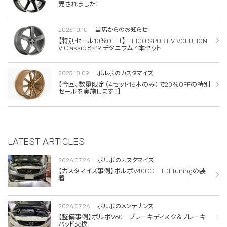
売されました！
2025.10.10
当店からのお知らせ
【特別セール10％OFF！】 HEICO SPORTIV VOLUTION
V Classic 8×19 チタニウム 4本セット
2025.10.09
ボルボのカスタマイズ
【今回、数量限定（4セット16本のみ）で20％OFFの特別
セールを実施します！】
LATEST ARTICLES
2026.07.26
ボルボのカスタマイズ
【カスタマイズ事例】ボルボV40CC TDI Tuningの装
着
2026.07.26
ボルボのメンテナンス
【整備事例】ボルボV60 ブレーキディスク＆ブレーキ
パッド交換