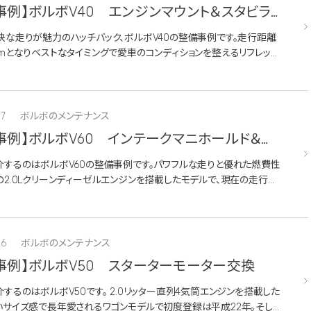
事例】ボルボV40 エンジンマウント＆スタビラ
リンク交換
快な走りが魅力のハッチバック、ボルボV40の整備事例です。走行距離
mとなりベストなタイミングで愛車のコンディションを整えるリフレッシ
ご用命いただきました。日常のちょっとした不具合を解消するための作
。今回...
27
ボルボのメンテナンス
事例】ボルボV60 インテークマニホールド＆吸
サー清掃
介するのはボルボV60の整備事例です。パワフルな走りと優れた燃費性
2.0Lクリーンディーゼルエンジンを搭載したモデルで、現在の走行距
kmとなっています。今回はオーナー様より「煤（カーボン）の溜まり具
て...
26
ボルボのメンテナンス
事例】ボルボV50 スターターモーター交換
するのはボルボV50です。 2.0リッター直列4気筒エンジンを搭載した
いサイズ感で長年愛されるワゴンモデルで初度登録は平成22年。そし