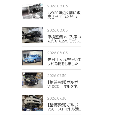
2026.08.06
もう20年近く前に販
売させていただいた
850Rの当時のイン
テリア写真が出てき
ました。
2026.08.05
車検整備でご入庫い
ただいた295モデル
のXC70 2.5T クラシ
ック。
2026.08.03
先日仕入れを行いネ
ット掲載をしました
285(V70)のドーンブ
ルーパール。
2026.07.30
【整備事例】ボルボ
V40CC オルタネー
タープーリー交換
2026.07.30
【整備事例】ボルボ
V50 スロットル清
掃