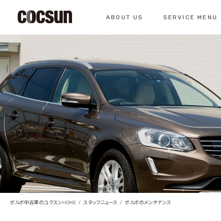
ABOUT US
SERVICE MENU
CONTACT
コクスン北名古屋
0568-26-7071
私たちについて
サービスメニュー
お問い合わせ
コクスンについて
車検のご案内
仕入れの基準
クラシックカー整
総合お問い合わせ
クラシックカー整備の
お問い合わせ
ボルボ中古車のコクスンHOME
スタッフニュース
ボルボのメンテナンス