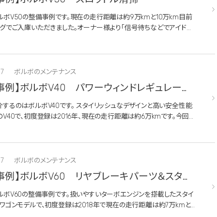
ボV50の整備事例です。現在の走行距離は約9万kmと10万km目前
ングでご入庫いただきました。オーナー様より「信号待ちなどでアイドリ
いるとエンジンが少しハンチングする」とのご相談をいただきました。診
ンジ...
27
ボルボのメンテナンス
事例】ボルボV40 パワーウィンドレギュレータ
するのはボルボV40です。 スタイリッシュなデザインと高い安全性能
V40で、初度登録は2016年、現在の走行距離は約6万kmです。今回は
様より「運転席のパワーウィンドウを操作したら窓が10cmほど開いた
..
27
ボルボのメンテナンス
事例】ボルボV60 リヤブレーキパーツ＆スタビ
ーリンク交換
ルボV60の整備事例です。扱いやすいターボエンジンを搭載したスタイ
ワゴンモデルで、初度登録は2018年で現在の走行距離は約7万kmと
ます。今回は7万kmを超えて摩耗が進んでいたリヤブレーキ関連部品の