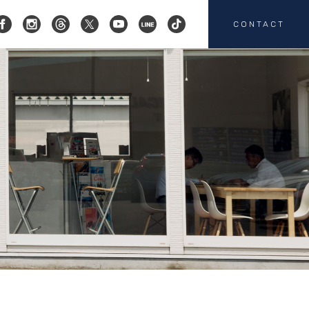
CONTACT
コクスン横浜
045-719-9357
会社概要
店舗紹介
カスタマイズ
お客様の声
HEICO SPORTIV
注文販売
カスタマイズの
お問い合わせ
板金塗装の
お問い合わせ