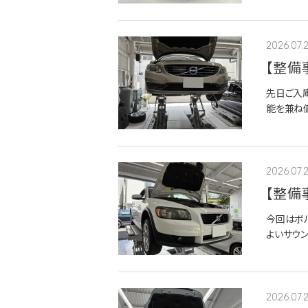
刷新と、足回
2026.07.
【整備
ミング
先日ご入
能を兼ね
は約12万
灯が点灯す
2026.07.
【整備
今回はボ
よいサウ
す。初度
非常に大切
2026.07.