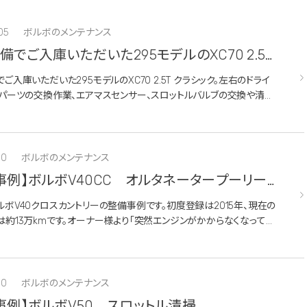
05
ボルボのメンテナンス
備でご入庫いただいた295モデルのXC70 2.5T
ック。
ご入庫いただいた295モデルのXC70 2.5T クラシック。左右のドライ
トパーツの交換作業、エアマスセンサー、スロットルバルブの交換や清掃
回りから吸気関係など全体的なリフレッシュ整備を実施していきます。
30
ボルボのメンテナンス
事例】ボルボV40CC オルタネータープーリー
ボV40クロスカントリーの整備事例です。初度登録は2015年、現在の
約13万kmです。オーナー様より「突然エンジンがかからなくなってし
いうSOSのご相談をいただき入庫となりました。バッテリー上がりを引
..
30
ボルボのメンテナンス
事例】ボルボV50 スロットル清掃