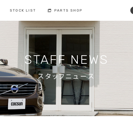
STOCK LIST
PARTS SHOP
コクスン土浦
コクスン野田
029-846-0727
04-7137-7255
修理・点検・メンテナンス
フィロソフィー
人と環境への配慮
板金塗装
STAFF NEWS
お車の保証
納車前の整備
買取査定
ボルボ故障事例集
備
スタッフニュース
修理・点検・
メンテナンスの
車検の
お問い合わせ
お問い合わせ
注文販売の
買取の
お問い合わせ
お問い合わせ