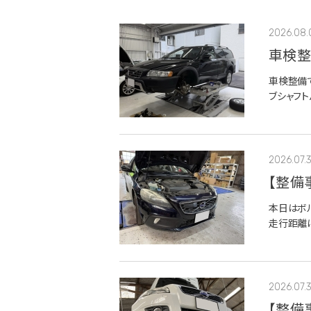
2026.08.
車検整
クラシ
車検整備で
ブシャフ
など、足
2026.07.
【整備
交換
本日はボル
走行距離は
まった」と
き起こして.
2026.07.
【整備