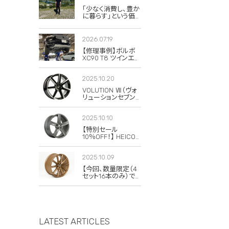
「少なく消費し、豊か
に暮らす」という価
値観。私がボルボと
スウェーデンに惹か
れる理由
2026.07.19
【修理事例】ボルボ
XC90 T8 ツインエン
ジンのハイブリッド
システム故障・
2025.10.20
ERAD（電動リアアク
スル駆動）交換・エア
VOLUTION Ⅶ（ヴォ
コンコンプレッサー
リューションセブン）
交換
の復刻版が発売さ
れました！
2025.10.10
【特別セール
10％OFF！】 HEICO
SPORTIV
VOLUTION V
2025.10.09
Classic 8×19 チタニ
ウム 4本セット
【今回、数量限定（4
セット16本のみ）で
20％OFFの特別セ
ールを実施します！】
LATEST ARTICLES