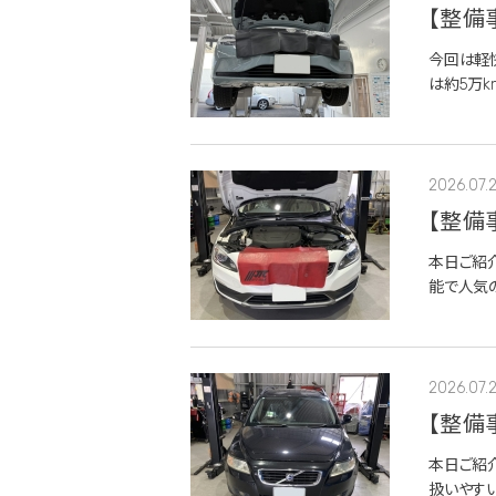
【整備
イザー
今回は軽
は約5万k
ュ整備を
業となります
2026.07.
【整備
気セン
本日ご紹
能で人気の
離は約8万
合が気になっ
2026.07.
【整備
本日ご紹介
扱いやす