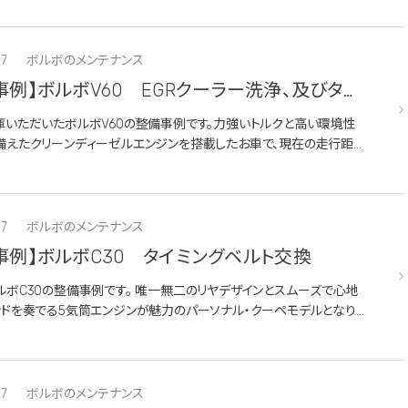
りの...
27
ボルボのメンテナンス
事例】ボルボV60 EGRクーラー洗浄、及びタイ
ベルト交換
庫いただいたボルボV60の整備事例です。力強いトルクと高い環境性
備えたクリーンディーゼルエンジンを搭載したお車で、現在の走行距離
kmです今回は10万kmを超えたエンジンの命綱の交換とエンジン警告
る前段階で...
27
ボルボのメンテナンス
事例】ボルボC30 タイミングベルト交換
ルボC30の整備事例です。 唯一無二のリヤデザインとスムーズで心地
ンドを奏でる5気筒エンジンが魅力のパーソナル・クーペモデルとなりま
登録から約18年が経過したお車ですが、現在の走行距離は約8万kmと
に乗られ...
27
ボルボのメンテナンス