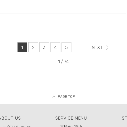
入庫時における最大の注目ポイントはメーターが指し示す走行距離で
、なん...
1
2
3
4
5
NEXT
1 / 74
PAGE TOP
ABOUT US
SERVICE MENU
ST