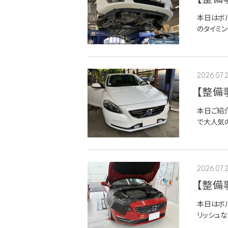
本日はボル
のタイミ
ングして
断の結果、エ
2026.07.
【整備
ー交換
本日ご紹介
で大人気の
オーナー
状態からピ.
2026.07.
【整備
ライザ
本日はボ
リッシュな
なってい