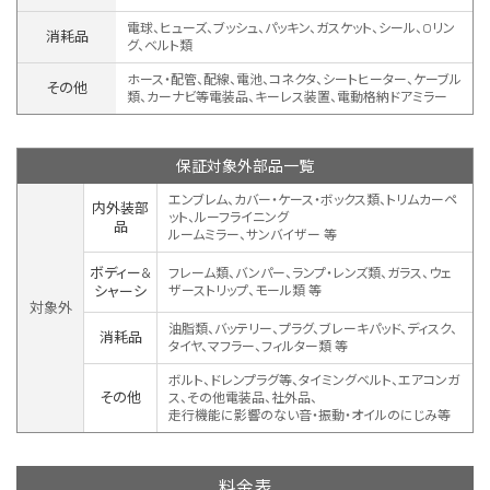
電球、ヒューズ、ブッシュ、パッキン、ガスケット、シール、Oリン
消耗品
グ、ベルト類
ホース・配管、配線、電池、コネクタ、シートヒーター、ケーブル
その他
類、カーナビ等電装品、キーレス装置、
電動格納ドアミラー
保証対象外部品一覧
エンブレム、カバー・ケース・ボックス類、トリムカーペ
内外装部
ット、ルーフライニング
品
ルームミラー、サンバイザー 等
ボディー&
フレーム類、バンパー、ランプ・レンズ類、ガラス、ウェ
シャーシ
ザーストリップ、モール類 等
対象外
油脂類、バッテリー、プラグ、ブレーキパッド、ディスク、
消耗品
タイヤ、マフラー、フィルター類 等
ボルト、ドレンプラグ等、タイミングベルト、エアコンガ
その他
ス、その他電装品、社外品、
走行機能に影響のない音・振動・オイルのにじみ等
料金表