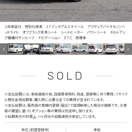
２年保証付 特別仕様車 １７インチアルミホイール アクティブバイキセノンヘ
ッドライト オフブラック本革シート シートヒーター パワーシート チルトアッ
プ機構付サンルーフ ナビゲーション ＥＴＣ 禁煙車
SOLD
※支払総額には、車両価格の他、自賠責保険料、税金、登録等に伴う費用、リサイク
ル預託金相当額等、購入時に必要な全ての費用が含まれています。
※支払総額は、販売店の管轄内登録（届出）で店頭納車した場合の価格です。 お客
様の要望に基づくオプション等の費用は別途申し受けます。
※総額表示の利便上、11ヶ月分の自動車税を表記しています。
年式 (初度登録年)
車検