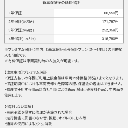
新車保証後の延長保証
1
年保証
88,550
円
2
年保証
171,787
円
(
3
%引き)
3
年保証
252,368
円
(
5
%引き)
4
年保証
318,780
円
(
10
%引き)
※プレミアム保証（2年内）と基本保証延⻑保証プラン（3〜4年目）の同時加
⼊も可能です。
※有料保証は⾞両契約時のみ加⼊が可能です。
【注意事項】プレミアム保証
・保証支払いの年間ご利用上限金額は車両本体価格（税込）までとなります。
・保証期間中における車両売却や故障等の際、保証金の返金はできません。
・修理で使用する部品は当社判断により新品（純正、優良社外品）、中古品を
使用します。
【保証しない事項】
・事前承認を得ずに修理が実施された場合
・走行機能に影響のない音、振動、オイルのにじみ等
・通常の使用による劣化、消耗