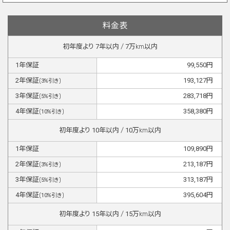
料金表
初年度より
7
年以内 /
7
万km以内
1
年保証
99,550
円
2
年保証
193,127
円
(
3
%引き)
3
年保証
283,718
円
(
5
%引き)
4
年保証
358,380
円
(
10
%引き)
初年度より
10
年以内 /
10
万km以内
1
年保証
109,890
円
2
年保証
213,187
円
(
3
%引き)
3
年保証
313,187
円
(
5
%引き)
4
年保証
395,604
円
(
10
%引き)
初年度より
15
年以内 /
15
万km以内