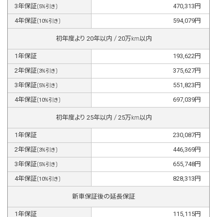
3
年保証
470,313
円
(
5
%引き)
4
年保証
594,079
円
(
10
%引き)
初年度より
20
年以内 /
20
万km以内
1
年保証
193,622
円
2
年保証
375,627
円
(
3
%引き)
3
年保証
551,823
円
(
5
%引き)
4
年保証
697,039
円
(
10
%引き)
初年度より
25
年以内 /
25
万km以内
1
年保証
230,087
円
2
年保証
446,369
円
(
3
%引き)
3
年保証
655,748
円
(
5
%引き)
4
年保証
828,313
円
(
10
%引き)
新車保証後の延長保証
1
年保証
115,115
円