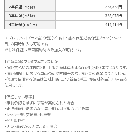
2
年保証
223,323
円
(
3
%引き)
3
年保証
328,078
円
(
5
%引き)
4
年保証
414,414
円
(
10
%引き)
※プレミアム（プラス含）保証（2年内）と基本保証延長保証プラン（3～4年
目）の同時加入も可能です。
※有料保証は⾞両契約時のみ加⼊が可能です。
【注意事項】プレミアムプラス保証
・保証支払いの年間ご利用上限金額は車両本体価格（税込）までとなります。
・保証期間中における車両売却や故障等の際、保証金の返金はできません。
・修理で使用する部品は当社判断により新品（純正、優良社外品）、中古品を
使用します。
【保証しない事項】
・事前承認を得ずに修理が実施された場合
・走行機能に影響のない音、振動、オイルのにじみ等
・レッカー費、交通費、代車費
・他社診断料
・天災・事故が起因による不具合