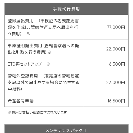
手続代行費用
登録届出費用 （車検証の名義変更書
類を作成し、管轄陸運支局へ届出を行
77,000円
う費用） ※
車庫証明提出費用（管轄警察署への提
22,000円
出と引取を行う費用）※
ETC再セットアップ ※
6,380円
管轄外登録費用 （販売店の管轄陸運
支局以外で届出をする場合に発生する
22,000円
中継料）
希望番号申請
16,500円
※費用は支払い総額に含まれています
メンテナンスパックⅠ