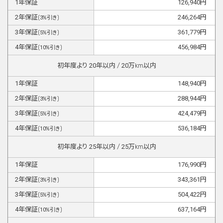
1
年保証
126,940
円
2
年保証
246,264
円
(
3
%引き)
3
年保証
361,779
円
(
5
%引き)
4
年保証
456,984
円
(
10
%引き)
初年度より
20
年以内 /
20
万km以内
1
年保証
148,940
円
2
年保証
288,944
円
(
3
%引き)
3
年保証
424,479
円
(
5
%引き)
4
年保証
536,184
円
(
10
%引き)
初年度より
25
年以内 /
25
万km以内
1
年保証
176,990
円
2
年保証
343,361
円
(
3
%引き)
3
年保証
504,422
円
(
5
%引き)
4
年保証
637,164
円
(
10
%引き)