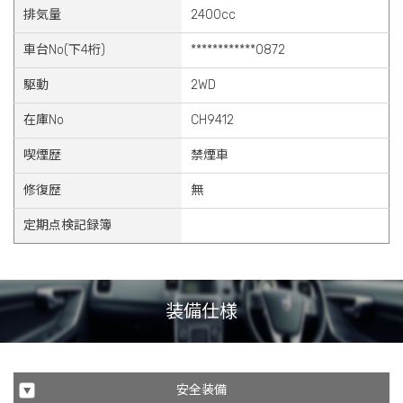
排気量
2400cc
車台No(下4桁)
************0872
駆動
2WD
在庫No
CH9412
喫煙歴
禁煙車
修復歴
無
定期点検記録簿
装備仕様
安全装備