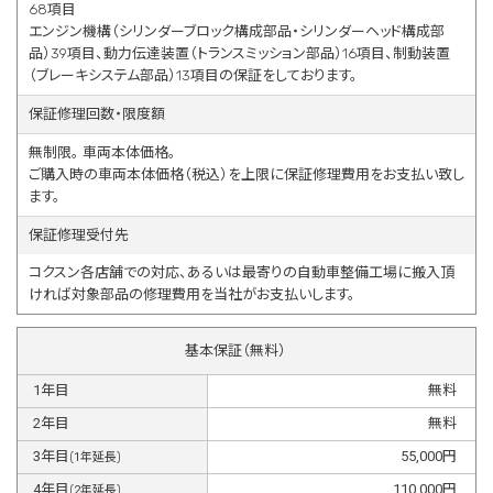
68項目
エンジン機構（シリンダーブロック構成部品・シリンダーヘッド構成部
品）39項目、動力伝達装置（トランスミッション部品）16項目、制動装置
（ブレーキシステム部品）13項目の保証をしております。
保証修理回数・限度額
無制限。 車両本体価格。
ご購入時の車両本体価格（税込）を上限に保証修理費用をお支払い致し
ます。
保証修理受付先
コクスン各店舗での対応、あるいは最寄りの自動車整備工場に搬入頂
ければ対象部品の修理費用を当社がお支払いします。
基本保証（無料）
1
年目
無料
2
年目
無料
3
年目
55,000
円
(
1
年延長)
4
年目
110,000
円
(
2
年延長)