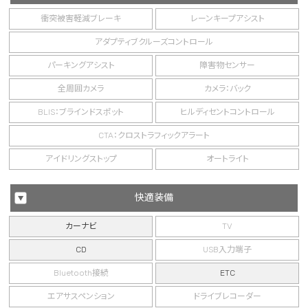
衝突被害軽減ブレーキ
レーンキープアシスト
アダプティブクルーズコントロール
パーキングアシスト
障害物センサー
全周囲カメラ
カメラ：バック
BLIS：ブラインドスポット
ヒルディセントコントロール
CTA：クロストラフィックアラート
アイドリングストップ
オートライト
快適装備
カーナビ
TV
CD
USB入力端子
Bluetooth接続
ETC
エアサスペンション
ドライブレコーダー