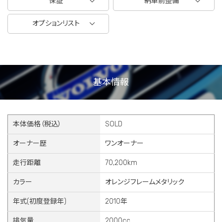
保証
納車前整備
オプションリスト
基本情報
本体価格（税込）
SOLD
オーナー歴
ワンオーナー
走行距離
70,200km
カラー
オレンジフレームメタリック
年式(初度登録年)
2010年
排気量
2000cc