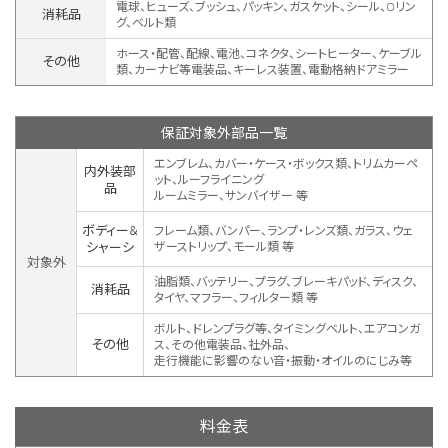
電球、ヒューズ、ブッシュ、パッキン、ガスケット、シール、Oリン
消耗品
グ、ベルト類
ホース・配管、配線、電池、コネクタ、シートヒーター、ケーブル
その他
類、カーナビ等電装品、キーレス装置、
電動格納ドアミラー
保証対象外部品一覧
エンブレム、カバー・ケース・ボックス類、トリムカーペ
内外装部
ット、ルーフライニング
品
ルームミラー、サンバイザー 等
ボディー&
フレーム類、バンパー、ランプ・レンズ類、ガラス、ウェ
シャーシ
ザーストリップ、モール類 等
対象外
油脂類、バッテリー、プラグ、ブレーキパッド、ディスク、
消耗品
タイヤ、マフラー、フィルター類 等
ボルト、ドレンプラグ等、タイミングベルト、エアコンガ
その他
ス、その他電装品、社外品、
走行機能に影響のない音・振動・オイルのにじみ等
料金表