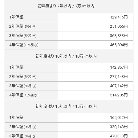
初年度より
7
年以内 /
7
万km以内
1
年保証
129,415
円
2
年保証
251,065
円
(
3
%引き)
3
年保証
368,833
円
(
5
%引き)
4
年保証
465,894
円
(
10
%引き)
初年度より
10
年以内 /
10
万km以内
1
年保証
142,857
円
2
年保証
277,143
円
(
3
%引き)
3
年保証
407,142
円
(
5
%引き)
4
年保証
514,285
円
(
10
%引き)
初年度より
15
年以内 /
15
万km以内
1
年保証
165,022
円
2
年保証
320,143
円
(
3
%引き)
3
年保証
470,313
円
(
5
%引き)