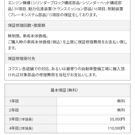
エンジン機構（シリンダーブロック構成部品・シリンダーヘッド構成部
品）39項目、動力伝達装置（トランスミッション部品）16項目、制動装置
（ブレーキシステム部品）13項目の保証をしております。
保証修理回数・限度額
無制限。 車両本体価格。
ご購入時の車両本体価格（税込）を上限に保証修理費用をお支払い致し
ます。
保証修理受付先
コクスン各店舗での対応、あるいは最寄りの自動車整備工場に搬入頂
ければ対象部品の修理費用を当社がお支払いします。
基本保証（無料）
1
年目
無料
2
年目
無料
3
年目
55,000
円
(
1
年延長)
4
年目
110,000
円
(
2
年延長)