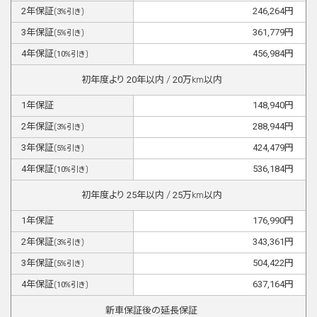
2
年保証
246,264
円
(
3
%引き)
3
年保証
361,779
円
(
5
%引き)
4
年保証
456,984
円
(
10
%引き)
初年度より
20
年以内 /
20
万km以内
1
年保証
148,940
円
2
年保証
288,944
円
(
3
%引き)
3
年保証
424,479
円
(
5
%引き)
4
年保証
536,184
円
(
10
%引き)
初年度より
25
年以内 /
25
万km以内
1
年保証
176,990
円
2
年保証
343,361
円
(
3
%引き)
3
年保証
504,422
円
(
5
%引き)
4
年保証
637,164
円
(
10
%引き)
新車保証後の延長保証