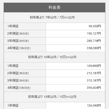
料金表
初年度より
7
年以内 /
7
万km以内
1
年保証
99,550
円
2
年保証
193,127
円
(
3
%引き)
3
年保証
283,718
円
(
5
%引き)
4
年保証
358,380
円
(
10
%引き)
初年度より
10
年以内 /
10
万km以内
1
年保証
109,890
円
2
年保証
213,187
円
(
3
%引き)
3
年保証
313,187
円
(
5
%引き)
4
年保証
395,604
円
(
10
%引き)
初年度より
15
年以内 /
15
万km以内
1
年保証
126,940
円