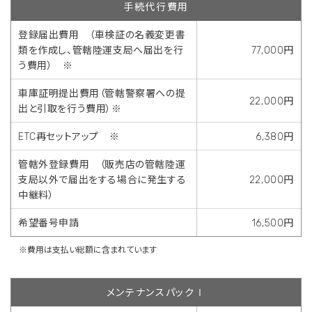
手続代行費用
登録届出費用 （車検証の名義変更書
類を作成し、管轄陸運支局へ届出を行
77,000円
う費用） ※
車庫証明提出費用（管轄警察署への提
22,000円
出と引取を行う費用）※
ETC再セットアップ ※
6,380円
管轄外登録費用 （販売店の管轄陸運
支局以外で届出をする場合に発生する
22,000円
中継料）
希望番号申請
16,500円
※費用は支払い総額に含まれています
メンテナンスパックⅠ