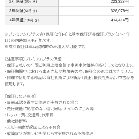
2
年保証
223,323
円
(
3
%引き)
3
年保証
328,078
円
(
5
%引き)
4
年保証
414,414
円
(
10
%引き)
※プレミアム（プラス含）保証（2年内）と基本保証延長保証プラン（3～4年
目）の同時加入も可能です。
※有料保証は⾞両契約時のみ加⼊が可能です。
【注意事項】プレミアムプラス保証
・保証支払いの年間ご利用上限金額は車両本体価格（税込）までとなります。
・保証期間中における車両売却や故障等の際、保証金の返金はできません。
・修理で使用する部品は当社判断により新品（純正、優良社外品）、中古品を
使用します。
【保証しない事項】
・事前承認を得ずに修理が実施された場合
・走行機能に影響のない音、振動、オイルのにじみ等
・レッカー費、交通費、代車費
・他社診断料
・天災・事故が起因による不具合
・故障症状が無いにも関わらず実施される予防修理