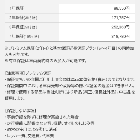
1
年保証
88,550
円
2
年保証
171,787
円
(
3
%引き)
3
年保証
252,368
円
(
5
%引き)
4
年保証
318,780
円
(
10
%引き)
※プレミアム保証（2年内）と基本保証延⻑保証プラン（3〜4年目）の同時加
⼊も可能です。
※有料保証は⾞両契約時のみ加⼊が可能です。
【注意事項】プレミアム保証
・保証支払いの年間ご利用上限金額は車両本体価格（税込）までとなります。
・保証期間中における車両売却や故障等の際、保証金の返金はできません。
・修理で使用する部品は当社判断により新品（純正、優良社外品）、中古品を
使用します。
【保証しない事項】
・事前承認を得ずに修理が実施された場合
・走行機能に影響のない音、振動、オイルのにじみ等
・通常の使用による劣化、消耗
・レッカー費、交通費、代車費