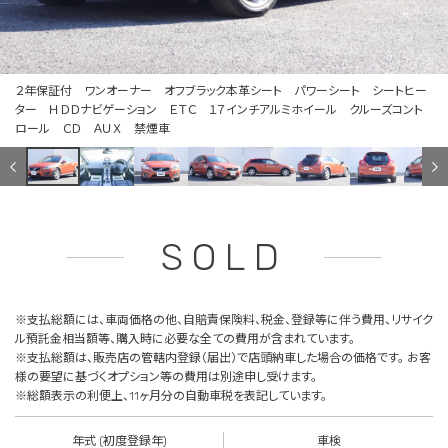
２年保証付 ワンオーナー オフブラック本革シート パワーシート シートヒー
ター ＨＤＤナビゲーション ＥＴＣ １７インチアルミホイール クルーズコント
ロール ＣＤ ＡＵＸ 禁煙車
SOLD
※支払総額には、車両価格の他、自賠責保険料、税金、登録等に伴う費用、リサイク
ル預託金相当額等、購入時に必要な全ての費用が含まれています。
※支払総額は、販売店の管轄内登録（届出）で店頭納車した場合の価格です。 お客
様の要望に基づくオプション等の費用は別途申し受けます。
※総額表示の利便上、11ヶ月分の自動車税を表記しています。
年式 (初度登録年)
車検