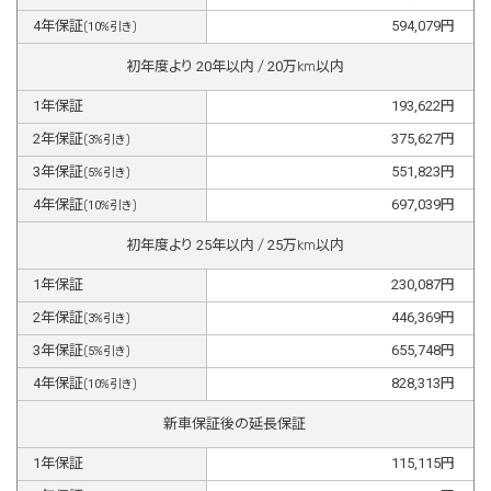
4
年保証
594,079
円
(
10
%引き)
初年度より
20
年以内 /
20
万km以内
1
年保証
193,622
円
2
年保証
375,627
円
(
3
%引き)
3
年保証
551,823
円
(
5
%引き)
4
年保証
697,039
円
(
10
%引き)
初年度より
25
年以内 /
25
万km以内
1
年保証
230,087
円
2
年保証
446,369
円
(
3
%引き)
3
年保証
655,748
円
(
5
%引き)
4
年保証
828,313
円
(
10
%引き)
新車保証後の延長保証
1
年保証
115,115
円