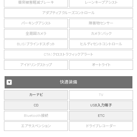
衝突被害軽減ブレーキ
レーンキープアシスト
アダプティブクルーズコントロール
パーキングアシスト
障害物センサー
全周囲カメラ
カメラ：バック
BLIS：ブラインドスポット
ヒルディセントコントロール
CTA：クロストラフィックアラート
アイドリングストップ
オートライト
快適装備
カーナビ
TV
CD
USB入力端子
Bluetooth接続
ETC
エアサスペンション
ドライブレコーダー