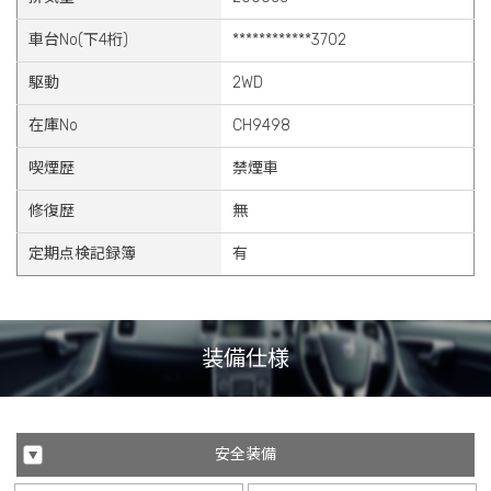
車台No(下4桁)
************3702
駆動
2WD
在庫No
CH9498
喫煙歴
禁煙車
修復歴
無
定期点検記録簿
有
装備仕様
安全装備