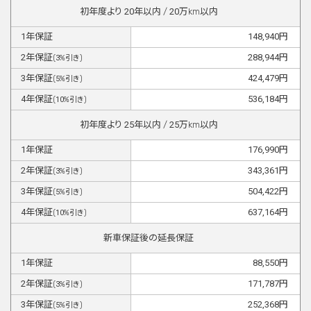
初年度より
20
年以内 /
20
万km以内
1
年保証
148,940
円
2
年保証
288,944
円
(
3
%引き)
3
年保証
424,479
円
(
5
%引き)
4
年保証
536,184
円
(
10
%引き)
初年度より
25
年以内 /
25
万km以内
1
年保証
176,990
円
2
年保証
343,361
円
(
3
%引き)
3
年保証
504,422
円
(
5
%引き)
4
年保証
637,164
円
(
10
%引き)
新車保証後の延長保証
1
年保証
88,550
円
2
年保証
171,787
円
(
3
%引き)
3
年保証
252,368
円
(
5
%引き)