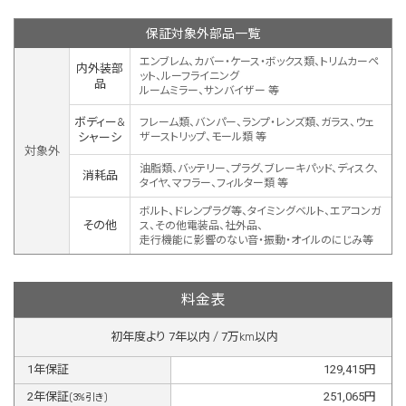
保証対象外部品一覧
エンブレム、カバー・ケース・ボックス類、トリムカーペ
内外装部
ット、ルーフライニング
品
ルームミラー、サンバイザー 等
ボディー&
フレーム類、バンパー、ランプ・レンズ類、ガラス、ウェ
シャーシ
ザーストリップ、モール類 等
対象外
油脂類、バッテリー、プラグ、ブレーキパッド、ディスク、
消耗品
タイヤ、マフラー、フィルター類 等
ボルト、ドレンプラグ等、タイミングベルト、エアコンガ
その他
ス、その他電装品、社外品、
走行機能に影響のない音・振動・オイルのにじみ等
料金表
初年度より
7
年以内 /
7
万km以内
1
年保証
129,415
円
2
年保証
251,065
円
(
3
%引き)