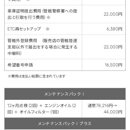
車庫証明提出費用（管轄警察署への提
22,000円
出と引取を行う費用）※
ETC再セットアップ ※
6,380円
管轄外登録費用 （販売店の管轄陸運
支局以外で届出をする場合に発生する
22,000円
中継料）
希望番号申請
16,500円
※費用は支払い総額に含まれています
メンテナンスパックⅠ
12ヶ月点検（2回）＋ エンジンオイル（2
通常78,216円→
回）＋ オイルフィルター（1回）
44,000円
メンテナンスパックⅠプラス