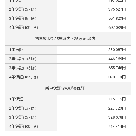
1
年保証
193,622
円
2
年保証
375,627
円
(
3
%引き)
3
年保証
551,823
円
(
5
%引き)
4
年保証
697,039
円
(
10
%引き)
初年度より
25
年以内 /
25
万km以内
1
年保証
230,087
円
2
年保証
446,369
円
(
3
%引き)
3
年保証
655,748
円
(
5
%引き)
4
年保証
828,313
円
(
10
%引き)
新車保証後の延長保証
1
年保証
115,115
円
2
年保証
223,323
円
(
3
%引き)
3
年保証
328,078
円
(
5
%引き)
4
年保証
414,414
円
(
10
%引き)