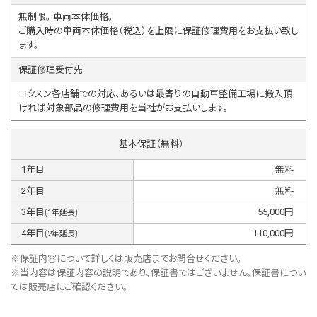
無制限。 車両本体価格。
ご購入時の車両本体価格（税込）を上限に保証修理費用をお支払い致し
ます。
保証修理受付先
コクスン各店舗での対応、あるいは最寄りの自動車整備工場に搬入頂
ければ対象部品の修理費用を当社がお支払いします。
基本保証（無料）
1
年目
無料
2
年目
無料
3
年目
55,000
円
(
1
年延長)
4
年目
110,000
円
(
2
年延長)
※保証内容について詳しくは販売店までお問合せください。
※当内容は保証内容の説明であり、保証書ではございません。保証書につい
ては販売店にご確認ください。