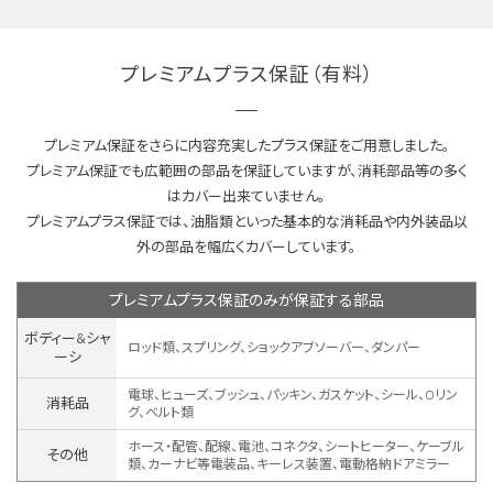
プレミアムプラス保証（有料）
プレミアム保証をさらに内容充実したプラス保証をご用意しました。
プレミアム保証でも広範囲の部品を保証していますが、消耗部品等の多く
はカバー出来ていません。
プレミアムプラス保証では、油脂類といった基本的な消耗品や内外装品以
外の部品を幅広くカバーしています。
プレミアムプラス保証のみが保証する部品
ボディー&シャ
ロッド類、スプリング、ショックアブソーバー、ダンパー
ーシ
電球、ヒューズ、ブッシュ、パッキン、ガスケット、シール、Oリン
消耗品
グ、ベルト類
ホース・配管、配線、電池、コネクタ、シートヒーター、ケーブル
その他
類、カーナビ等電装品、キーレス装置、
電動格納ドアミラー