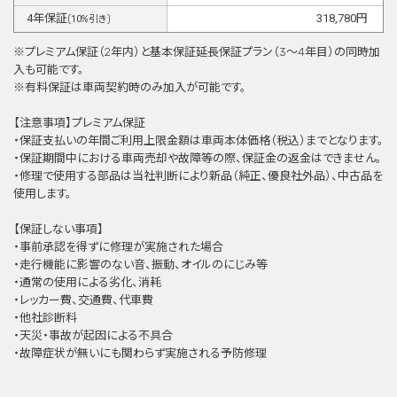
4
年保証
318,780
円
(
10
%引き)
※プレミアム保証（2年内）と基本保証延⻑保証プラン（3〜4年目）の同時加
⼊も可能です。
※有料保証は⾞両契約時のみ加⼊が可能です。
【注意事項】プレミアム保証
・保証支払いの年間ご利用上限金額は車両本体価格（税込）までとなります。
・保証期間中における車両売却や故障等の際、保証金の返金はできません。
・修理で使用する部品は当社判断により新品（純正、優良社外品）、中古品を
使用します。
【保証しない事項】
・事前承認を得ずに修理が実施された場合
・走行機能に影響のない音、振動、オイルのにじみ等
・通常の使用による劣化、消耗
・レッカー費、交通費、代車費
・他社診断料
・天災・事故が起因による不具合
・故障症状が無いにも関わらず実施される予防修理