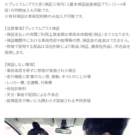
※プレミアム（プラス含）保証（2年内）と基本保証延長保証プラン（3～4年
目）の同時加入も可能です。
※有料保証は⾞両契約時のみ加⼊が可能です。
【注意事項】プレミアムプラス保証
・保証支払いの年間ご利用上限金額は車両本体価格（税込）までとなります。
・保証期間中における車両売却や故障等の際、保証金の返金はできません。
・修理で使用する部品は当社判断により新品（純正、優良社外品）、中古品を
使用します。
【保証しない事項】
・事前承認を得ずに修理が実施された場合
・走行機能に影響のない音、振動、オイルのにじみ等
・レッカー費、交通費、代車費
・他社診断料
・天災・事故が起因による不具合
・故障症状が無いにも関わらず実施される予防修理