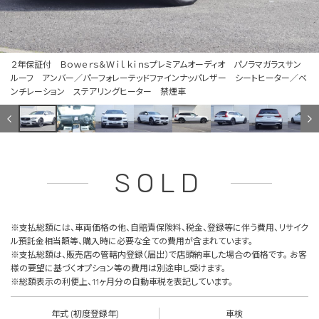
２年保証付 Ｂｏｗｅｒｓ＆Ｗｉｌｋｉｎｓプレミアムオーディオ パノラマガラスサン
ルーフ アンバー／パーフォレーテッドファインナッパレザー シートヒーター／ベ
ンチレーション ステアリングヒーター 禁煙車
SOLD
※支払総額には、車両価格の他、自賠責保険料、税金、登録等に伴う費用、リサイク
ル預託金相当額等、購入時に必要な全ての費用が含まれています。
※支払総額は、販売店の管轄内登録（届出）で店頭納車した場合の価格です。 お客
様の要望に基づくオプション等の費用は別途申し受けます。
※総額表示の利便上、11ヶ月分の自動車税を表記しています。
年式 (初度登録年)
車検