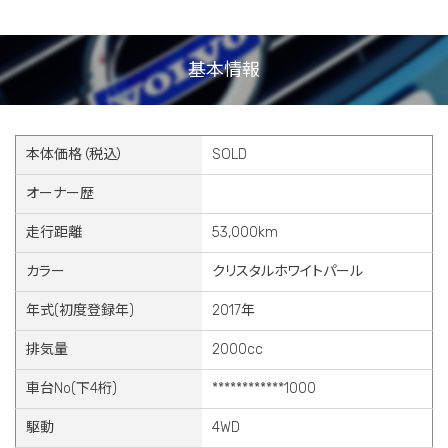
基本情報
本体価格（税込）
SOLD
オーナー歴
走行距離
53,000km
カラー
クリスタルホワイトパール
年式(初度登録年)
2017年
排気量
2000cc
車台No(下4桁)
************1000
駆動
4WD