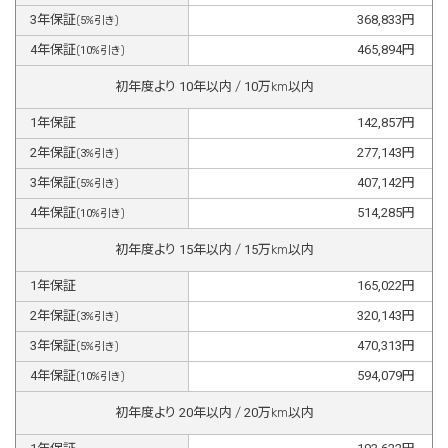
3
年保証
368,833
円
(
5
%引き)
4
年保証
465,894
円
(
10
%引き)
初年度より
10
年以内 /
10
万km以内
1
年保証
142,857
円
2
年保証
277,143
円
(
3
%引き)
3
年保証
407,142
円
(
5
%引き)
4
年保証
514,285
円
(
10
%引き)
初年度より
15
年以内 /
15
万km以内
1
年保証
165,022
円
2
年保証
320,143
円
(
3
%引き)
3
年保証
470,313
円
(
5
%引き)
4
年保証
594,079
円
(
10
%引き)
初年度より
20
年以内 /
20
万km以内