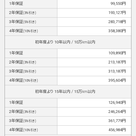
1
年保証
99,550
円
2
年保証
193,127
円
(
3
%引き)
3
年保証
283,718
円
(
5
%引き)
4
年保証
358,380
円
(
10
%引き)
初年度より
10
年以内 /
10
万km以内
1
年保証
109,890
円
2
年保証
213,187
円
(
3
%引き)
3
年保証
313,187
円
(
5
%引き)
4
年保証
395,604
円
(
10
%引き)
初年度より
15
年以内 /
15
万km以内
1
年保証
126,940
円
2
年保証
246,264
円
(
3
%引き)
3
年保証
361,779
円
(
5
%引き)
4
年保証
456,984
円
(
10
%引き)