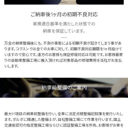
ご納車後1ヶ月の初期不良対応
車検適合基準を満たした状態での
納車を保証しています。
万全の納車整備後にも、不測の事態による初期不良が起きてしまう事があ
ります。コクスンでは全てのお車に対して、初期不良対応期間を1ヶ月設けて
いますので安心です。遠方のお客様も保証修理対応は可能です。お客様最寄
りの自動車整備工場に搬入頂ければ対象部品の修理費用を当社がお支払
いします。
納車前整備のご案内
最大91項目の納車前整備を行い、全車に法定点検整備記録簿を発行いたし
ます。ボルボに精通した整備士が、自社整備工場にて作業を行います。国土
交通省認可の指定整備工場ならびに認証整備工場を所有。お客様がお車を