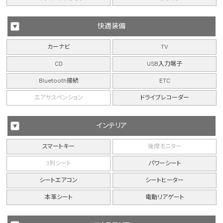
快適装備
カーナビ
TV
CD
USB入力端子
Bluetooth接続
ETC
エアサスペンション
ドライブレコーダー
インテリア
スマートキー
後席モニター
3列シート
パワーシート
シートエアコン
シートヒーター
本革シート
電動リアゲート