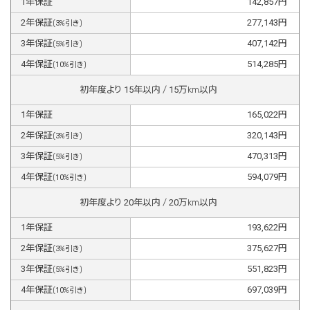
1
年保証
142,857
円
2
年保証
277,143
円
(
3
%引き)
3
年保証
407,142
円
(
5
%引き)
4
年保証
514,285
円
(
10
%引き)
初年度より
15
年以内 /
15
万km以内
1
年保証
165,022
円
2
年保証
320,143
円
(
3
%引き)
3
年保証
470,313
円
(
5
%引き)
4
年保証
594,079
円
(
10
%引き)
初年度より
20
年以内 /
20
万km以内
1
年保証
193,622
円
2
年保証
375,627
円
(
3
%引き)
3
年保証
551,823
円
(
5
%引き)
4
年保証
697,039
円
(
10
%引き)