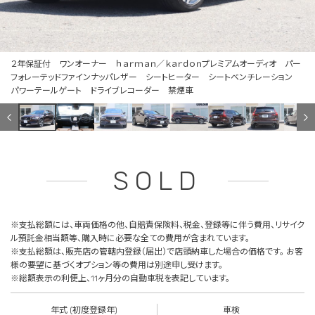
２年保証付 ワンオーナー ｈａｒｍａｎ／ｋａｒｄｏｎプレミアムオーディオ パー
フォレーテッドファインナッパレザー シートヒーター シートベンチレーション
パワーテールゲート ドライブレコーダー 禁煙車
SOLD
※支払総額には、車両価格の他、自賠責保険料、税金、登録等に伴う費用、リサイク
ル預託金相当額等、購入時に必要な全ての費用が含まれています。
※支払総額は、販売店の管轄内登録（届出）で店頭納車した場合の価格です。 お客
様の要望に基づくオプション等の費用は別途申し受けます。
※総額表示の利便上、11ヶ月分の自動車税を表記しています。
年式 (初度登録年)
車検