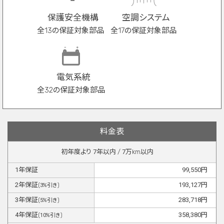
保護安全機構
空調システム
全13の保証対象部品
全17の保証対象部品
電気系統
全32の保証対象部品
料金表
初年度より
7
年以内 /
7
万km以内
1
年保証
99,550
円
2
年保証
193,127
円
(
3
%引き)
3
年保証
283,718
円
(
5
%引き)
4
年保証
358,380
円
(
10
%引き)