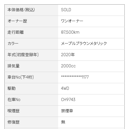
本体価格（税込）
SOLD
オーナー歴
ワンオーナー
走行距離
87,500km
カラー
メープルブラウンメタリック
年式(初度登録年)
2020年
排気量
2000cc
車台No(下4桁)
************1177
駆動
4WD
在庫No
CH9743
喫煙歴
禁煙車
修復歴
無