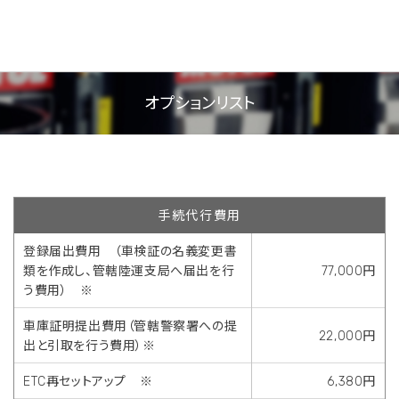
オプションリスト
手続代行費用
登録届出費用 （車検証の名義変更書
類を作成し、管轄陸運支局へ届出を行
77,000円
う費用） ※
車庫証明提出費用（管轄警察署への提
22,000円
出と引取を行う費用）※
ETC再セットアップ ※
6,380円