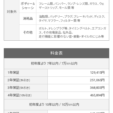
ボディー&
フレーム類、バンパー、ランプ・レンズ類、ガラス、ウェ
シャーシ
ザーストリップ、モール類 等
対象外
油脂類、バッテリー、プラグ、ブレーキパッド、ディスク、
消耗品
タイヤ、マフラー、フィルター類 等
ボルト、ドレンプラグ等、タイミングベルト、エアコンガ
その他
ス、その他電装品、社外品、
走行機能に影響のない音・振動・オイルのにじみ等
料金表
初年度より
7
年以内 /
7
万km以内
1
年保証
129,415
円
2
年保証
251,065
円
(
3
%引き)
3
年保証
368,833
円
(
5
%引き)
4
年保証
465,894
円
(
10
%引き)
初年度より
10
年以内 /
10
万km以内