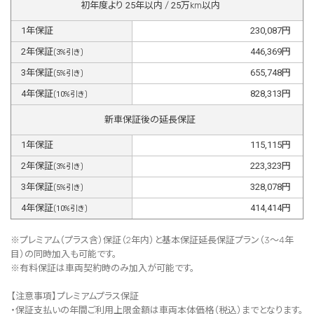
初年度より
25
年以内 /
25
万km以内
1
年保証
230,087
円
2
年保証
446,369
円
(
3
%引き)
3
年保証
655,748
円
(
5
%引き)
4
年保証
828,313
円
(
10
%引き)
新車保証後の延長保証
1
年保証
115,115
円
2
年保証
223,323
円
(
3
%引き)
3
年保証
328,078
円
(
5
%引き)
4
年保証
414,414
円
(
10
%引き)
※プレミアム（プラス含）保証（2年内）と基本保証延長保証プラン（3～4年
目）の同時加入も可能です。
※有料保証は⾞両契約時のみ加⼊が可能です。
【注意事項】プレミアムプラス保証
・保証支払いの年間ご利用上限金額は車両本体価格（税込）までとなります。