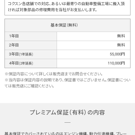
コクスン各店舗での対応、あるいは最寄りの自動車整備工場に搬入頂
ければ対象部品の修理費用を当社がお支払いします。
基本保証（無料）
1
年目
無料
2
年目
無料
3
年目
55,000
円
(
1
年延長)
4
年目
110,000
円
(
2
年延長)
※保証内容について詳しくは販売店までお問合せください。
※当内容は保証内容の説明であり、保証書ではございません。保証書につい
ては販売店にご確認ください。
プレミアム保証（有料）の内容
基本保証でカバーされているのはエンジン機構、動力伝達機構、ブレー