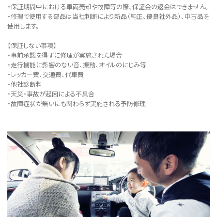
・保証期間中における車両売却や故障等の際、保証金の返金はできません。
・修理で使用する部品は当社判断により新品（純正、優良社外品）、中古品を
使用します。
【保証しない事項】
・事前承認を得ずに修理が実施された場合
・走行機能に影響のない音、振動、オイルのにじみ等
・レッカー費、交通費、代車費
・他社診断料
・天災・事故が起因による不具合
・故障症状が無いにも関わらず実施される予防修理