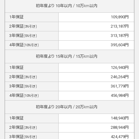
初年度より
10
年以内 /
10
万km以内
1
年保証
109,890
円
2
年保証
213,187
円
(
3
%引き)
3
年保証
313,187
円
(
5
%引き)
4
年保証
395,604
円
(
10
%引き)
初年度より
15
年以内 /
15
万km以内
1
年保証
126,940
円
2
年保証
246,264
円
(
3
%引き)
3
年保証
361,779
円
(
5
%引き)
4
年保証
456,984
円
(
10
%引き)
初年度より
20
年以内 /
20
万km以内
1
年保証
148,940
円
2
年保証
288,944
円
(
3
%引き)
3
年保証
424,479
円
(
5
%引き)