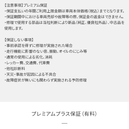
【注意事項】プレミアム保証
・保証支払いの年間ご利用上限金額は車両本体価格（税込）までとなります。
・保証期間中における車両売却や故障等の際、保証金の返金はできません。
・修理で使用する部品は当社判断により新品（純正、優良社外品）、中古品を
使用します。
【保証しない事項】
・事前承認を得ずに修理が実施された場合
・走行機能に影響のない音、振動、オイルのにじみ等
・通常の使用による劣化、消耗
・レッカー費、交通費、代車費
・他社診断料
・天災・事故が起因による不具合
・故障症状が無いにも関わらず実施される予防修理
プレミアムプラス保証（有料）