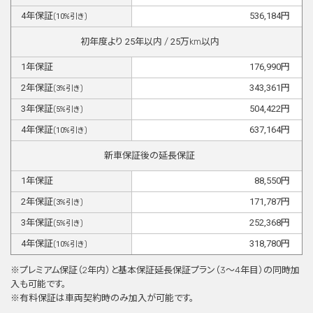
4
年保証
536,184
円
(
10
%引き)
初年度より
25
年以内 /
25
万km以内
1
年保証
176,990
円
2
年保証
343,361
円
(
3
%引き)
3
年保証
504,422
円
(
5
%引き)
4
年保証
637,164
円
(
10
%引き)
新車保証後の延長保証
1
年保証
88,550
円
2
年保証
171,787
円
(
3
%引き)
3
年保証
252,368
円
(
5
%引き)
4
年保証
318,780
円
(
10
%引き)
※プレミアム保証（2年内）と基本保証延⻑保証プラン（3〜4年目）の同時加
⼊も可能です。
※有料保証は⾞両契約時のみ加⼊が可能です。