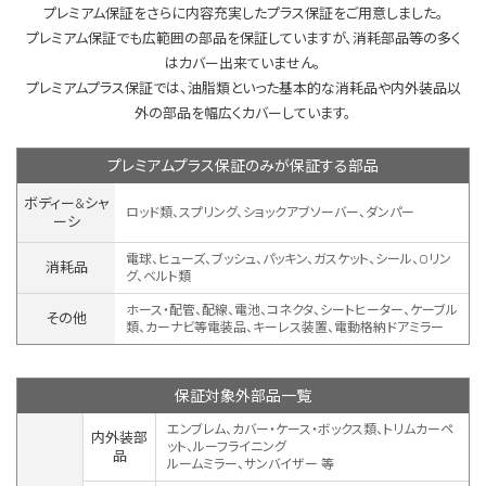
プレミアム保証をさらに内容充実したプラス保証をご用意しました。
プレミアム保証でも広範囲の部品を保証していますが、消耗部品等の多く
はカバー出来ていません。
プレミアムプラス保証では、油脂類といった基本的な消耗品や内外装品以
外の部品を幅広くカバーしています。
プレミアムプラス保証のみが保証する部品
ボディー&シャ
ロッド類、スプリング、ショックアブソーバー、ダンパー
ーシ
電球、ヒューズ、ブッシュ、パッキン、ガスケット、シール、Oリン
消耗品
グ、ベルト類
ホース・配管、配線、電池、コネクタ、シートヒーター、ケーブル
その他
類、カーナビ等電装品、キーレス装置、
電動格納ドアミラー
保証対象外部品一覧
エンブレム、カバー・ケース・ボックス類、トリムカーペ
内外装部
ット、ルーフライニング
品
ルームミラー、サンバイザー 等