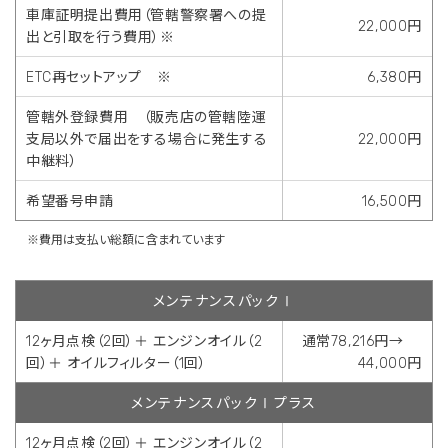
車庫証明提出費用（管轄警察署への提
22,000円
出と引取を行う費用）※
ETC再セットアップ ※
6,380円
管轄外登録費用 （販売店の管轄陸運
支局以外で届出をする場合に発生する
22,000円
中継料）
希望番号申請
16,500円
※費用は支払い総額に含まれています
メンテナンスパックⅠ
12ヶ月点検（2回）＋ エンジンオイル（2
通常78,216円→
回）＋ オイルフィルター（1回）
44,000円
メンテナンスパックⅠプラス
12ヶ月点検（2回）＋ エンジンオイル（2