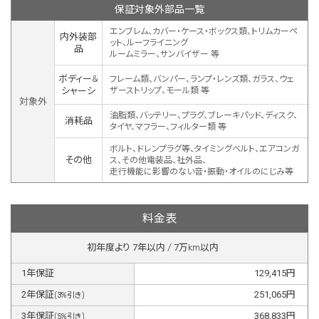
保証対象外部品一覧
エンブレム、カバー・ケース・ボックス類、トリムカーペ
内外装部
ット、ルーフライニング
品
ルームミラー、サンバイザー 等
ボディー&
フレーム類、バンパー、ランプ・レンズ類、ガラス、ウェ
シャーシ
ザーストリップ、モール類 等
対象外
油脂類、バッテリー、プラグ、ブレーキパッド、ディスク、
消耗品
タイヤ、マフラー、フィルター類 等
ボルト、ドレンプラグ等、タイミングベルト、エアコンガ
その他
ス、その他電装品、社外品、
走行機能に影響のない音・振動・オイルのにじみ等
料金表
初年度より
7
年以内 /
7
万km以内
1
年保証
129,415
円
2
年保証
251,065
円
(
3
%引き)
3
年保証
368,833
円
(
5
%引き)