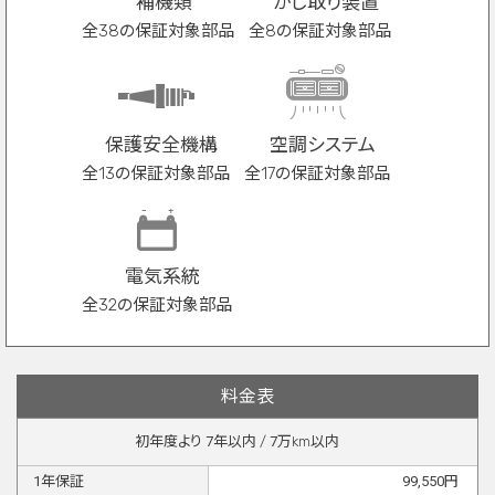
補機類
かじ取り装置
全38の保証対象部品
全8の保証対象部品
保護安全機構
空調システム
全13の保証対象部品
全17の保証対象部品
電気系統
全32の保証対象部品
料金表
初年度より
7
年以内 /
7
万km以内
1
年保証
99,550
円