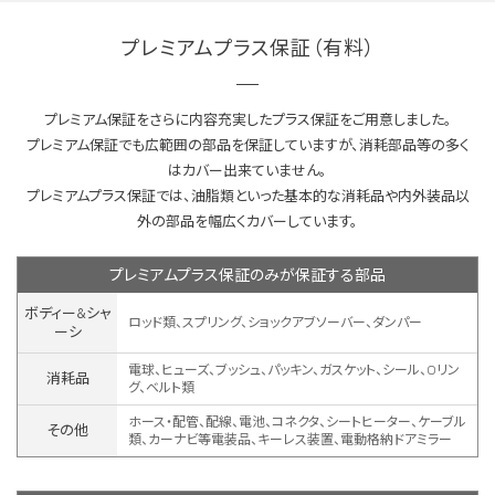
プレミアムプラス保証（有料）
プレミアム保証をさらに内容充実したプラス保証をご用意しました。
プレミアム保証でも広範囲の部品を保証していますが、消耗部品等の多く
はカバー出来ていません。
プレミアムプラス保証では、油脂類といった基本的な消耗品や内外装品以
外の部品を幅広くカバーしています。
プレミアムプラス保証のみが保証する部品
ボディー&シャ
ロッド類、スプリング、ショックアブソーバー、ダンパー
ーシ
電球、ヒューズ、ブッシュ、パッキン、ガスケット、シール、Oリン
消耗品
グ、ベルト類
ホース・配管、配線、電池、コネクタ、シートヒーター、ケーブル
その他
類、カーナビ等電装品、キーレス装置、
電動格納ドアミラー