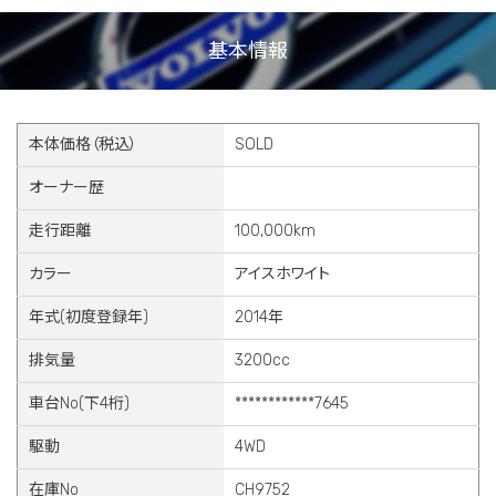
基本情報
本体価格（税込）
SOLD
オーナー歴
走行距離
100,000km
カラー
アイスホワイト
年式(初度登録年)
2014年
排気量
3200cc
車台No(下4桁)
************7645
駆動
4WD
在庫No
CH9752