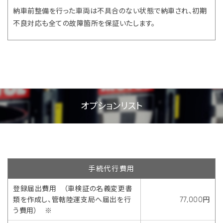
納車前整備を行った車両は不具合のない状態で納車され、初期
不良対応も全ての故障箇所を保証いたします。
オプションリスト
手続代行費用
登録届出費用 （車検証の名義変更書
類を作成し、管轄陸運支局へ届出を行
77,000円
う費用） ※