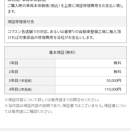
ご購入時の車両本体価格（税込）を上限に保証修理費用をお支払い致し
ます。
保証修理受付先
コクスン各店舗での対応、あるいは最寄りの自動車整備工場に搬入頂
ければ対象部品の修理費用を当社がお支払いします。
基本保証（無料）
1
年目
無料
2
年目
無料
3
年目
55,000
円
(
1
年延長)
4
年目
110,000
円
(
2
年延長)
※保証内容について詳しくは販売店までお問合せください。
※当内容は保証内容の説明であり、保証書ではございません。保証書につい
ては販売店にご確認ください。