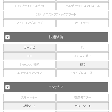
BLIS：ブラインドスポット
ヒルディセントコントロール
CTA：クロストラフィックアラート
アイドリングストップ
オートライト
快適装備
カーナビ
TV
CD
USB入力端子
Bluetooth接続
ETC
エアサスペンション
ドライブレコーダー
インテリア
スマートキー
後席モニター
3列シート
パワーシート