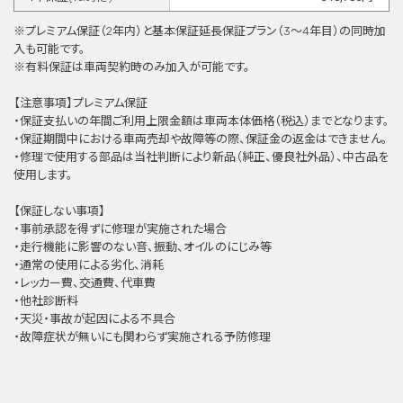
※プレミアム保証（2年内）と基本保証延⻑保証プラン（3〜4年目）の同時加
⼊も可能です。
※有料保証は⾞両契約時のみ加⼊が可能です。
【注意事項】プレミアム保証
・保証支払いの年間ご利用上限金額は車両本体価格（税込）までとなります。
・保証期間中における車両売却や故障等の際、保証金の返金はできません。
・修理で使用する部品は当社判断により新品（純正、優良社外品）、中古品を
使用します。
【保証しない事項】
・事前承認を得ずに修理が実施された場合
・走行機能に影響のない音、振動、オイルのにじみ等
・通常の使用による劣化、消耗
・レッカー費、交通費、代車費
・他社診断料
・天災・事故が起因による不具合
・故障症状が無いにも関わらず実施される予防修理