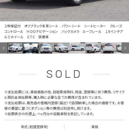
２年保証付 オフブラック本革シート パワーシート シートヒーター クルーズ
コントロール ＨＤＤナビゲーション バックカメラ ルーフレール １８インチア
ルミホイール ＥＴＣ 禁煙車
SOLD
※支払総額には、車両価格の他、自賠責保険料、税金、登録等に伴う費用、リサイク
ル預託金相当額等、購入時に必要な全ての費用が含まれています。
※支払総額は、販売店の管轄内登録（届出）で店頭納車した場合の価格です。 お客
様の要望に基づくオプション等の費用は別途申し受けます。
※総額表示の利便上、11ヶ月分の自動車税を表記しています。
年式 (初度登録年)
車検