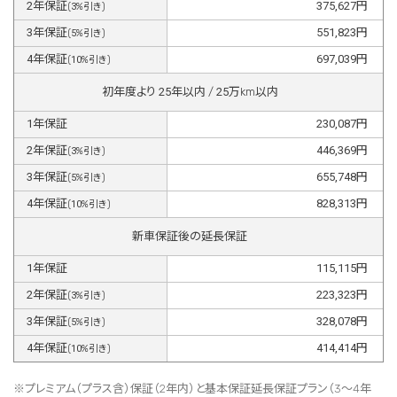
2
年保証
375,627
円
(
3
%引き)
3
年保証
551,823
円
(
5
%引き)
4
年保証
697,039
円
(
10
%引き)
初年度より
25
年以内 /
25
万km以内
1
年保証
230,087
円
2
年保証
446,369
円
(
3
%引き)
3
年保証
655,748
円
(
5
%引き)
4
年保証
828,313
円
(
10
%引き)
新車保証後の延長保証
1
年保証
115,115
円
2
年保証
223,323
円
(
3
%引き)
3
年保証
328,078
円
(
5
%引き)
4
年保証
414,414
円
(
10
%引き)
※プレミアム（プラス含）保証（2年内）と基本保証延長保証プラン（3～4年