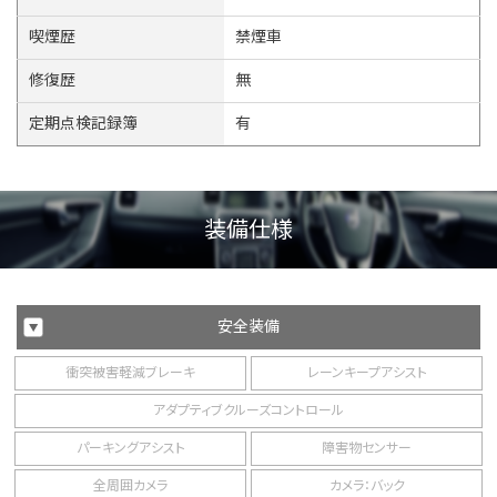
喫煙歴
禁煙車
修復歴
無
定期点検記録簿
有
装備仕様
安全装備
衝突被害軽減ブレーキ
レーンキープアシスト
アダプティブクルーズコントロール
パーキングアシスト
障害物センサー
全周囲カメラ
カメラ：バック