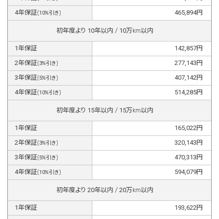
4
年保証
465,894
円
(
10
%引き)
初年度より
10
年以内 /
10
万km以内
1
年保証
142,857
円
2
年保証
277,143
円
(
3
%引き)
3
年保証
407,142
円
(
5
%引き)
4
年保証
514,285
円
(
10
%引き)
初年度より
15
年以内 /
15
万km以内
1
年保証
165,022
円
2
年保証
320,143
円
(
3
%引き)
3
年保証
470,313
円
(
5
%引き)
4
年保証
594,079
円
(
10
%引き)
初年度より
20
年以内 /
20
万km以内
1
年保証
193,622
円