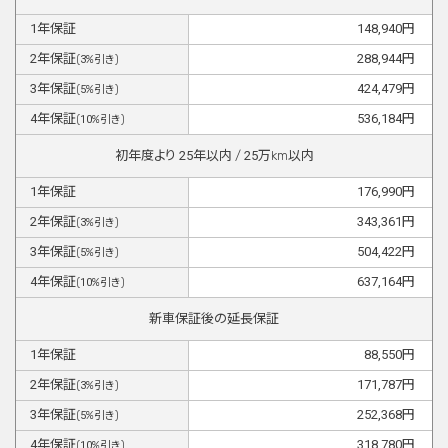
1
年保証
148,940
円
2
年保証
288,944
円
(
3
%引き)
3
年保証
424,479
円
(
5
%引き)
4
年保証
536,184
円
(
10
%引き)
初年度より
25
年以内 /
25
万km以内
1
年保証
176,990
円
2
年保証
343,361
円
(
3
%引き)
3
年保証
504,422
円
(
5
%引き)
4
年保証
637,164
円
(
10
%引き)
新車保証後の延長保証
1
年保証
88,550
円
2
年保証
171,787
円
(
3
%引き)
3
年保証
252,368
円
(
5
%引き)
4
年保証
318,780
円
(
10
%引き)