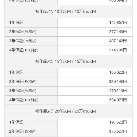
4
年保証
465,894
円
(
10
%引き)
初年度より
10
年以内 /
10
万km以内
1
年保証
142,857
円
2
年保証
277,143
円
(
3
%引き)
3
年保証
407,142
円
(
5
%引き)
4
年保証
514,285
円
(
10
%引き)
初年度より
15
年以内 /
15
万km以内
1
年保証
165,022
円
2
年保証
320,143
円
(
3
%引き)
3
年保証
470,313
円
(
5
%引き)
4
年保証
594,079
円
(
10
%引き)
初年度より
20
年以内 /
20
万km以内
1
年保証
193,622
円
2
年保証
375,627
円
(
3
%引き)