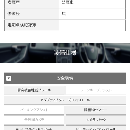
喫煙歴
禁煙車
修復歴
無
定期点検記録簿
装備仕様
安全装備
衝突被害軽減ブレーキ
レーンキープアシスト
アダプティブクルーズコントロール
パーキングアシスト
障害物センサー
全周囲カメラ
カメラ：バック
BLIS：ブラインドスポット
ヒルディセントコントロール