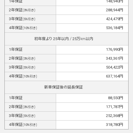
1
年保証
148,940
円
2
年保証
288,944
円
(
3
%引き)
3
年保証
424,479
円
(
5
%引き)
4
年保証
536,184
円
(
10
%引き)
初年度より
25
年以内 /
25
万km以内
1
年保証
176,990
円
2
年保証
343,361
円
(
3
%引き)
3
年保証
504,422
円
(
5
%引き)
4
年保証
637,164
円
(
10
%引き)
新車保証後の延長保証
1
年保証
88,550
円
2
年保証
171,787
円
(
3
%引き)
3
年保証
252,368
円
(
5
%引き)
4
年保証
318,780
円
(
10
%引き)