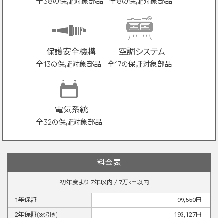
全38の保証対象部品
全8の保証対象部品
保護安全機構
空調システム
全13の保証対象部品
全17の保証対象部品
電気系統
全32の保証対象部品
料金表
初年度より
7
年以内 /
7
万km以内
1
年保証
99,550
円
2
年保証
193,127
円
(
3
%引き)