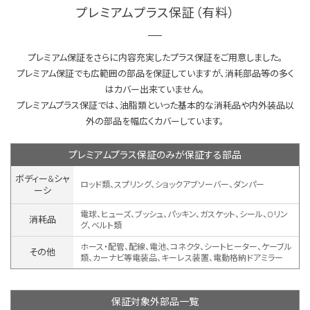
プレミアムプラス保証（有料）
プレミアム保証をさらに内容充実したプラス保証をご用意しました。
プレミアム保証でも広範囲の部品を保証していますが、消耗部品等の多く
はカバー出来ていません。
プレミアムプラス保証では、油脂類といった基本的な消耗品や内外装品以
外の部品を幅広くカバーしています。
プレミアムプラス保証のみが保証する部品
ボディー&シャ
ロッド類、スプリング、ショックアブソーバー、ダンパー
ーシ
電球、ヒューズ、ブッシュ、パッキン、ガスケット、シール、Oリン
消耗品
グ、ベルト類
ホース・配管、配線、電池、コネクタ、シートヒーター、ケーブル
その他
類、カーナビ等電装品、キーレス装置、
電動格納ドアミラー
保証対象外部品一覧