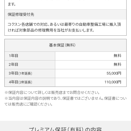
ます。
保証修理受付先
コクスン各店舗での対応、あるいは最寄りの自動車整備工場に搬入頂
ければ対象部品の修理費用を当社がお支払いします。
基本保証（無料）
1
年目
無料
2
年目
無料
3
年目
55,000
円
(
1
年延長)
4
年目
110,000
円
(
2
年延長)
※保証内容について詳しくは販売店までお問合せください。
※当内容は保証内容の説明であり、保証書ではございません。保証書につい
ては販売店にご確認ください。
プレミアム保証（有料）の内容