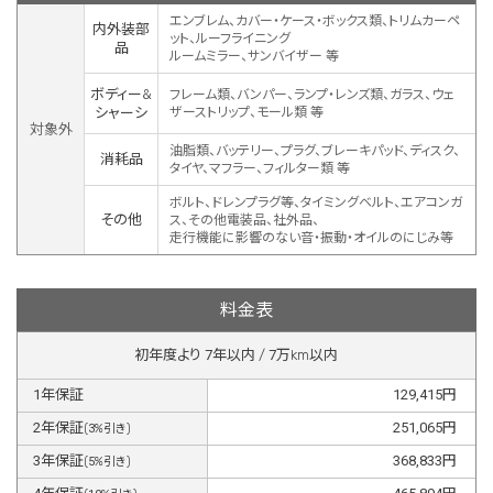
エンブレム、カバー・ケース・ボックス類、トリムカーペ
内外装部
ット、ルーフライニング
品
ルームミラー、サンバイザー 等
ボディー&
フレーム類、バンパー、ランプ・レンズ類、ガラス、ウェ
シャーシ
ザーストリップ、モール類 等
対象外
油脂類、バッテリー、プラグ、ブレーキパッド、ディスク、
消耗品
タイヤ、マフラー、フィルター類 等
ボルト、ドレンプラグ等、タイミングベルト、エアコンガ
その他
ス、その他電装品、社外品、
走行機能に影響のない音・振動・オイルのにじみ等
料金表
初年度より
7
年以内 /
7
万km以内
1
年保証
129,415
円
2
年保証
251,065
円
(
3
%引き)
3
年保証
368,833
円
(
5
%引き)