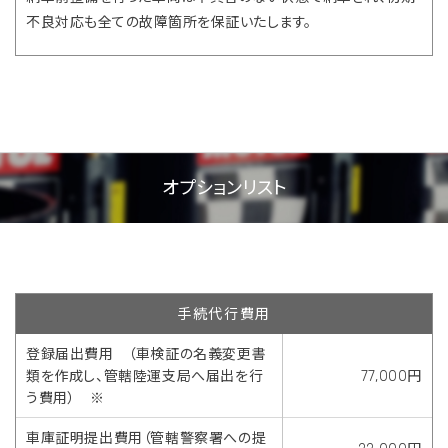
不良対応も全ての故障箇所を保証いたします。
オプションリスト
手続代行費用
登録届出費用 （車検証の名義変更書
類を作成し、管轄陸運支局へ届出を行
77,000円
う費用） ※
車庫証明提出費用（管轄警察署への提