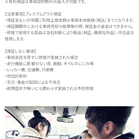
※有料保証は⾞両契約時のみ加⼊が可能です。
【注意事項】プレミアムプラス保証
・保証支払いの年間ご利用上限金額は車両本体価格（税込）までとなります。
・保証期間中における車両売却や故障等の際、保証金の返金はできません。
・修理で使用する部品は当社判断により新品（純正、優良社外品）、中古品を
使用します。
【保証しない事項】
・事前承認を得ずに修理が実施された場合
・走行機能に影響のない音、振動、オイルのにじみ等
・レッカー費、交通費、代車費
・他社診断料
・天災・事故が起因による不具合
・故障症状が無いにも関わらず実施される予防修理