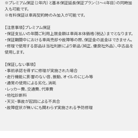
※プレミアム保証（2年内）と基本保証延⻑保証プラン（3〜4年目）の同時加
⼊も可能です。
※有料保証は⾞両契約時のみ加⼊が可能です。
【注意事項】プレミアム保証
・保証支払いの年間ご利用上限金額は車両本体価格（税込）までとなります。
・保証期間中における車両売却や故障等の際、保証金の返金はできません。
・修理で使用する部品は当社判断により新品（純正、優良社外品）、中古品を
使用します。
【保証しない事項】
・事前承認を得ずに修理が実施された場合
・走行機能に影響のない音、振動、オイルのにじみ等
・通常の使用による劣化、消耗
・レッカー費、交通費、代車費
・他社診断料
・天災・事故が起因による不具合
・故障症状が無いにも関わらず実施される予防修理