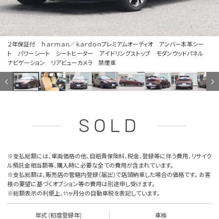
２年保証付 ｈａｒｍａｎ／ｋａｒｄｏｎプレミアムオーディオ アンバー本革シー
ト パワーシート シートヒーター アイドリングストップ モダンウッドパネル
ナビゲーション リアビューカメラ 禁煙車
SOLD
※支払総額には、車両価格の他、自賠責保険料、税金、登録等に伴う費用、リサイク
ル預託金相当額等、購入時に必要な全ての費用が含まれています。
※支払総額は、販売店の管轄内登録（届出）で店頭納車した場合の価格です。 お客
様の要望に基づくオプション等の費用は別途申し受けます。
※総額表示の利便上、11ヶ月分の自動車税を表記しています。
年式 (初度登録年)
車検