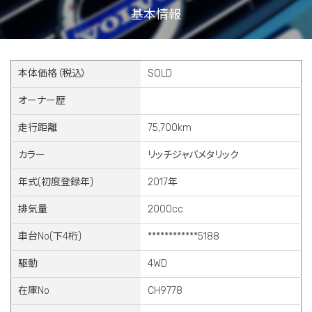
基本情報
本体価格（税込）
SOLD
オーナー歴
走行距離
75,700km
カラー
リッチジャバメタリック
年式(初度登録年)
2017年
排気量
2000cc
車台No(下4桁)
************5188
駆動
4WD
在庫No
CH9778