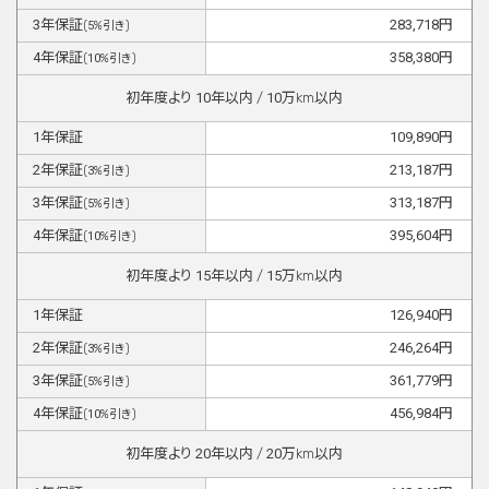
3
年保証
283,718
円
(
5
%引き)
4
年保証
358,380
円
(
10
%引き)
初年度より
10
年以内 /
10
万km以内
1
年保証
109,890
円
2
年保証
213,187
円
(
3
%引き)
3
年保証
313,187
円
(
5
%引き)
4
年保証
395,604
円
(
10
%引き)
初年度より
15
年以内 /
15
万km以内
1
年保証
126,940
円
2
年保証
246,264
円
(
3
%引き)
3
年保証
361,779
円
(
5
%引き)
4
年保証
456,984
円
(
10
%引き)
初年度より
20
年以内 /
20
万km以内