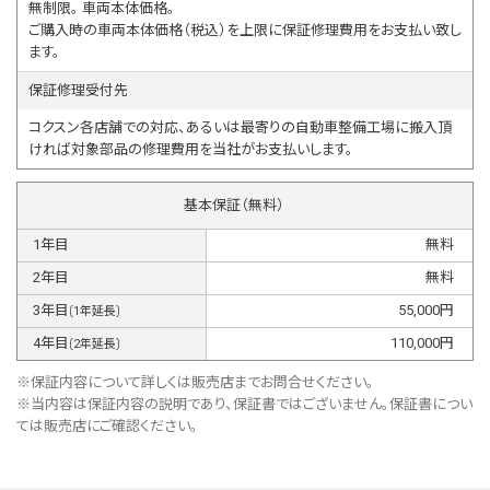
無制限。 車両本体価格。
ご購入時の車両本体価格（税込）を上限に保証修理費用をお支払い致し
ます。
保証修理受付先
コクスン各店舗での対応、あるいは最寄りの自動車整備工場に搬入頂
ければ対象部品の修理費用を当社がお支払いします。
基本保証（無料）
1
年目
無料
2
年目
無料
3
年目
55,000
円
(
1
年延長)
4
年目
110,000
円
(
2
年延長)
※保証内容について詳しくは販売店までお問合せください。
※当内容は保証内容の説明であり、保証書ではございません。保証書につい
ては販売店にご確認ください。