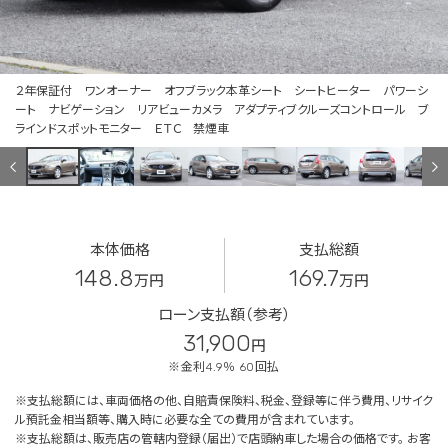
２年保証付 ワンオーナー オフブラック本革シート シートヒーター パワーシ
ート ナビゲーション リアビューカメラ アダプティブクルーズコントロール ブ
ラインドスポットモニター ＥＴＣ 禁煙車
本体価格
支払総額
148.8
169.7
万円
万円
ローン支払額（参考）
31,900
円
※金利4.9％ 60回払
※支払総額には、車両価格の他、自賠責保険料、税金、登録等に伴う費用、リサイク
ル預託金相当額等、購入時に必要な全ての費用が含まれています。
※支払総額は、販売店の管轄内登録（届出）で店頭納車した場合の価格です。 お客