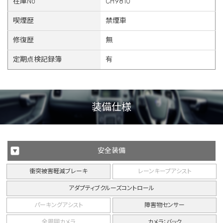
在庫No
CH9810
喫煙歴
禁煙車
修復歴
無
定期点検記録簿
有
装備仕様
安全装備
衝突被害軽減ブレーキ
レーンキープアシスト
アダプティブクルーズコントロール
パーキングアシスト
障害物センサー
全周囲カメラ
カメラ：バック