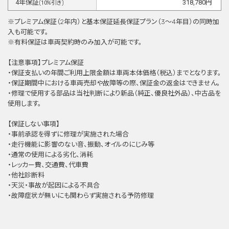
4
年保証
318,780
円
(
10
%引き)
※プレミアム保証（2年内）と基本保証延⻑保証プラン（3〜4年目）の同時加
⼊も可能です。
※有料保証は⾞両契約時のみ加⼊が可能です。
【注意事項】プレミアム保証
・保証支払いの年間ご利用上限金額は車両本体価格（税込）までとなります。
・保証期間中における車両売却や故障等の際、保証金の返金はできません。
・修理で使用する部品は当社判断により新品（純正、優良社外品）、中古品を
使用します。
【保証しない事項】
・事前承認を得ずに修理が実施された場合
・走行機能に影響のない音、振動、オイルのにじみ等
・通常の使用による劣化、消耗
・レッカー費、交通費、代車費
・他社診断料
・天災・事故が起因による不具合
・故障症状が無いにも関わらず実施される予防修理