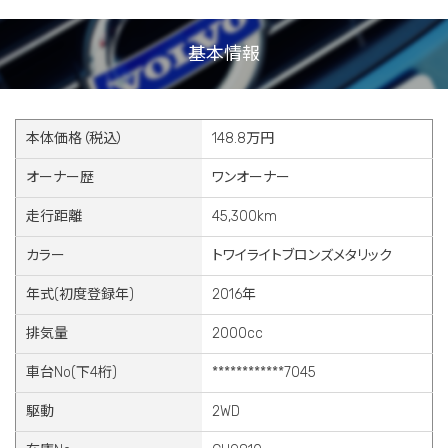
基本情報
本体価格（税込）
148.8万円
オーナー歴
ワンオーナー
走行距離
45,300km
カラー
トワイライトブロンズメタリック
年式(初度登録年)
2016年
排気量
2000cc
車台No(下4桁)
************7045
駆動
2WD