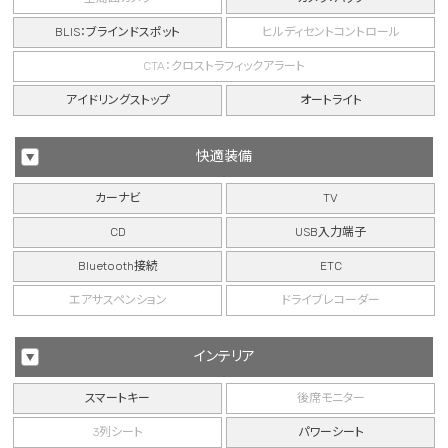
BLIS：ブラインドスポット
ヒルディセントコントロール
CTA：クロストラフィックアラート
アイドリングストップ
オートライト
快適装備
カーナビ
TV
CD
USB入力端子
Bluetooth接続
ETC
エアサスペンション
ドライブレコーダー
インテリア
スマートキー
後席モニター
3列シート
パワーシート