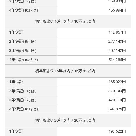
3
年保証
368,833
円
(
5
%引き)
4
年保証
465,894
円
(
10
%引き)
初年度より
10
年以内 /
10
万km以内
1
年保証
142,857
円
2
年保証
277,143
円
(
3
%引き)
3
年保証
407,142
円
(
5
%引き)
4
年保証
514,285
円
(
10
%引き)
初年度より
15
年以内 /
15
万km以内
1
年保証
165,022
円
2
年保証
320,143
円
(
3
%引き)
3
年保証
470,313
円
(
5
%引き)
4
年保証
594,079
円
(
10
%引き)
初年度より
20
年以内 /
20
万km以内
1
年保証
193,622
円