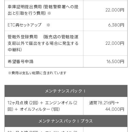
車庫証明提出費用（管轄警察署への提
22,000円
出と引取を行う費用）※
ETC再セットアップ ※
6,380円
管轄外登録費用 （販売店の管轄陸運
支局以外で届出をする場合に発生する
22,000円
中継料）
希望番号申請
16,500円
※費用は支払い総額に含まれています
メンテナンスパックⅠ
12ヶ月点検（2回）＋ エンジンオイル（2
通常78,216円→
回）＋ オイルフィルター（1回）
44,000円
メンテナンスパックⅠプラス