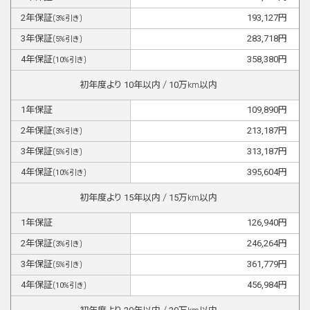
2
年保証
193,127
円
(
3
%引き)
3
年保証
283,718
円
(
5
%引き)
4
年保証
358,380
円
(
10
%引き)
初年度より
10
年以内 /
10
万km以内
1
年保証
109,890
円
2
年保証
213,187
円
(
3
%引き)
3
年保証
313,187
円
(
5
%引き)
4
年保証
395,604
円
(
10
%引き)
初年度より
15
年以内 /
15
万km以内
1
年保証
126,940
円
2
年保証
246,264
円
(
3
%引き)
3
年保証
361,779
円
(
5
%引き)
4
年保証
456,984
円
(
10
%引き)