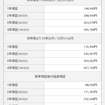
初年度より
20
年以内 /
20
万km以内
1
年保証
148,940
円
2
年保証
288,944
円
(
3
%引き)
3
年保証
424,479
円
(
5
%引き)
4
年保証
536,184
円
(
10
%引き)
初年度より
25
年以内 /
25
万km以内
1
年保証
176,990
円
2
年保証
343,361
円
(
3
%引き)
3
年保証
504,422
円
(
5
%引き)
4
年保証
637,164
円
(
10
%引き)
新車保証後の延長保証
1
年保証
88,550
円
2
年保証
171,787
円
(
3
%引き)
3
年保証
252,368
円
(
5
%引き)