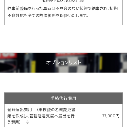
初期不良対応の充実
納車前整備を行った車両は不具合のない状態で納車され、初期
不良対応も全ての故障箇所を保証いたします。
オプションリスト
手続代行費用
登録届出費用 （車検証の名義変更書
類を作成し、管轄陸運支局へ届出を行
77,000円
う費用） ※