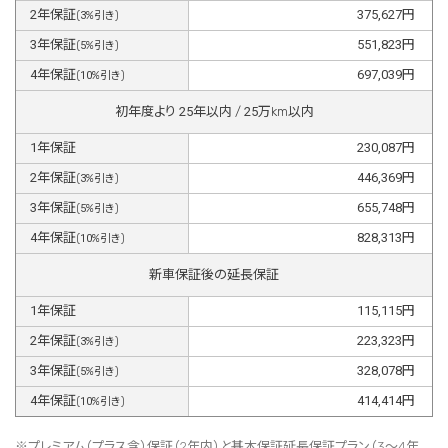
2
年保証
375,627
円
(
3
%引き)
3
年保証
551,823
円
(
5
%引き)
4
年保証
697,039
円
(
10
%引き)
初年度より
25
年以内 /
25
万km以内
1
年保証
230,087
円
2
年保証
446,369
円
(
3
%引き)
3
年保証
655,748
円
(
5
%引き)
4
年保証
828,313
円
(
10
%引き)
新車保証後の延長保証
1
年保証
115,115
円
2
年保証
223,323
円
(
3
%引き)
3
年保証
328,078
円
(
5
%引き)
4
年保証
414,414
円
(
10
%引き)
※プレミアム（プラス含）保証（2年内）と基本保証延長保証プラン（3～4年