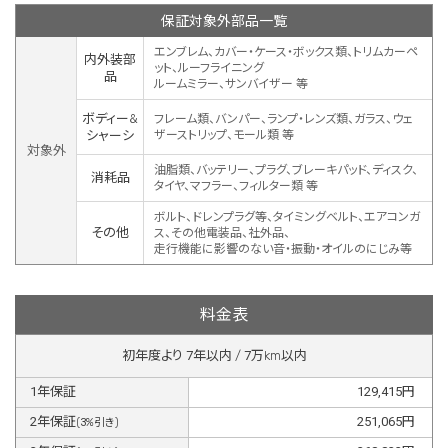
保証対象外部品一覧
エンブレム、カバー・ケース・ボックス類、トリムカーペ
内外装部
ット、ルーフライニング
品
ルームミラー、サンバイザー 等
ボディー&
フレーム類、バンパー、ランプ・レンズ類、ガラス、ウェ
シャーシ
ザーストリップ、モール類 等
対象外
油脂類、バッテリー、プラグ、ブレーキパッド、ディスク、
消耗品
タイヤ、マフラー、フィルター類 等
ボルト、ドレンプラグ等、タイミングベルト、エアコンガ
その他
ス、その他電装品、社外品、
走行機能に影響のない音・振動・オイルのにじみ等
料金表
初年度より
7
年以内 /
7
万km以内
1
年保証
129,415
円
2
年保証
251,065
円
(
3
%引き)