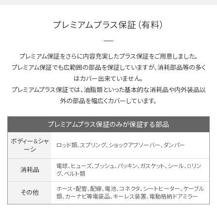
プレミアムプラス保証（有料）
プレミアム保証をさらに内容充実したプラス保証をご用意しました。
プレミアム保証でも広範囲の部品を保証していますが、消耗部品等の多く
はカバー出来ていません。
プレミアムプラス保証では、油脂類といった基本的な消耗品や内外装品以
外の部品を幅広くカバーしています。
プレミアムプラス保証のみが保証する部品
ボディー&シャ
ロッド類、スプリング、ショックアブソーバー、ダンパー
ーシ
電球、ヒューズ、ブッシュ、パッキン、ガスケット、シール、Oリン
消耗品
グ、ベルト類
ホース・配管、配線、電池、コネクタ、シートヒーター、ケーブル
その他
類、カーナビ等電装品、キーレス装置、
電動格納ドアミラー