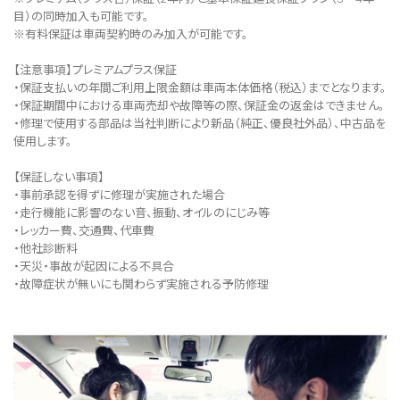
目）の同時加入も可能です。
※有料保証は⾞両契約時のみ加⼊が可能です。
【注意事項】プレミアムプラス保証
・保証支払いの年間ご利用上限金額は車両本体価格（税込）までとなります。
・保証期間中における車両売却や故障等の際、保証金の返金はできません。
・修理で使用する部品は当社判断により新品（純正、優良社外品）、中古品を
使用します。
【保証しない事項】
・事前承認を得ずに修理が実施された場合
・走行機能に影響のない音、振動、オイルのにじみ等
・レッカー費、交通費、代車費
・他社診断料
・天災・事故が起因による不具合
・故障症状が無いにも関わらず実施される予防修理