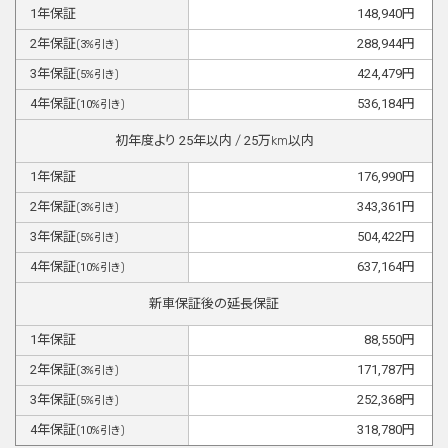
1
年保証
148,940
円
2
年保証
288,944
円
(
3
%引き)
3
年保証
424,479
円
(
5
%引き)
4
年保証
536,184
円
(
10
%引き)
初年度より
25
年以内 /
25
万km以内
1
年保証
176,990
円
2
年保証
343,361
円
(
3
%引き)
3
年保証
504,422
円
(
5
%引き)
4
年保証
637,164
円
(
10
%引き)
新車保証後の延長保証
1
年保証
88,550
円
2
年保証
171,787
円
(
3
%引き)
3
年保証
252,368
円
(
5
%引き)
4
年保証
318,780
円
(
10
%引き)