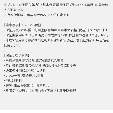
※プレミアム保証（2年内）と基本保証延⻑保証プラン（3〜4年目）の同時加
⼊も可能です。
※有料保証は⾞両契約時のみ加⼊が可能です。
【注意事項】プレミアム保証
・保証支払いの年間ご利用上限金額は車両本体価格（税込）までとなります。
・保証期間中における車両売却や故障等の際、保証金の返金はできません。
・修理で使用する部品は当社判断により新品（純正、優良社外品）、中古品を
使用します。
【保証しない事項】
・事前承認を得ずに修理が実施された場合
・走行機能に影響のない音、振動、オイルのにじみ等
・通常の使用による劣化、消耗
・レッカー費、交通費、代車費
・他社診断料
・天災・事故が起因による不具合
・故障症状が無いにも関わらず実施される予防修理