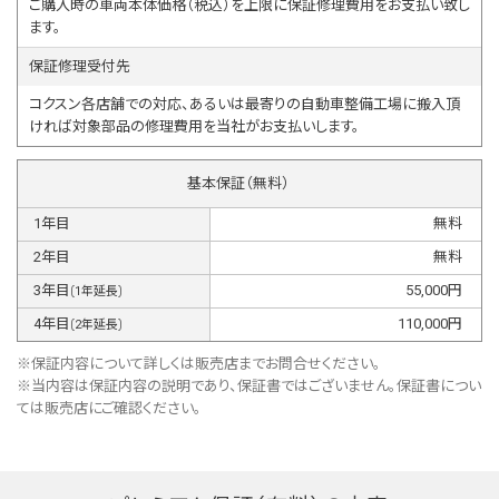
ご購入時の車両本体価格（税込）を上限に保証修理費用をお支払い致し
ます。
保証修理受付先
コクスン各店舗での対応、あるいは最寄りの自動車整備工場に搬入頂
ければ対象部品の修理費用を当社がお支払いします。
基本保証（無料）
1
年目
無料
2
年目
無料
3
年目
55,000
円
(
1
年延長)
4
年目
110,000
円
(
2
年延長)
※保証内容について詳しくは販売店までお問合せください。
※当内容は保証内容の説明であり、保証書ではございません。保証書につい
ては販売店にご確認ください。