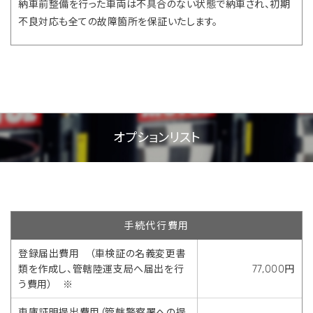
納車前整備を行った車両は不具合のない状態で納車され、初期
不良対応も全ての故障箇所を保証いたします。
オプションリスト
手続代行費用
登録届出費用 （車検証の名義変更書
類を作成し、管轄陸運支局へ届出を行
77,000円
う費用） ※
車庫証明提出費用（管轄警察署への提