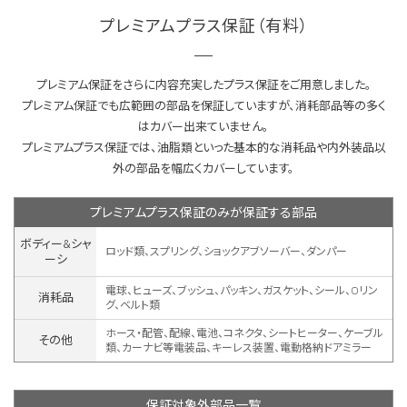
プレミアムプラス保証（有料）
プレミアム保証をさらに内容充実したプラス保証をご用意しました。
プレミアム保証でも広範囲の部品を保証していますが、消耗部品等の多く
はカバー出来ていません。
プレミアムプラス保証では、油脂類といった基本的な消耗品や内外装品以
外の部品を幅広くカバーしています。
プレミアムプラス保証のみが保証する部品
ボディー&シャ
ロッド類、スプリング、ショックアブソーバー、ダンパー
ーシ
電球、ヒューズ、ブッシュ、パッキン、ガスケット、シール、Oリン
消耗品
グ、ベルト類
ホース・配管、配線、電池、コネクタ、シートヒーター、ケーブル
その他
類、カーナビ等電装品、キーレス装置、
電動格納ドアミラー
保証対象外部品一覧