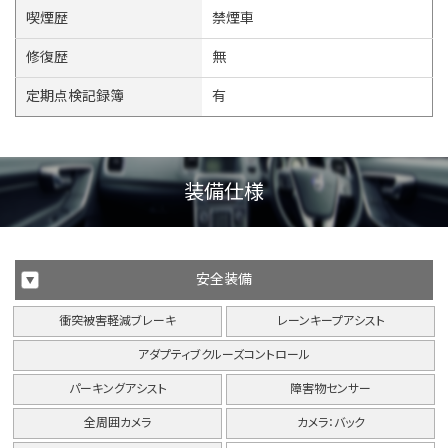
喫煙歴
禁煙車
修復歴
無
定期点検記録簿
有
装備仕様
安全装備
衝突被害軽減ブレーキ
レーンキープアシスト
アダプティブクルーズコントロール
パーキングアシスト
障害物センサー
全周囲カメラ
カメラ：バック