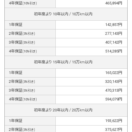
4
年保証
465,894
円
(
10
%引き)
初年度より
10
年以内 /
10
万km以内
1
年保証
142,857
円
2
年保証
277,143
円
(
3
%引き)
3
年保証
407,142
円
(
5
%引き)
4
年保証
514,285
円
(
10
%引き)
初年度より
15
年以内 /
15
万km以内
1
年保証
165,022
円
2
年保証
320,143
円
(
3
%引き)
3
年保証
470,313
円
(
5
%引き)
4
年保証
594,079
円
(
10
%引き)
初年度より
20
年以内 /
20
万km以内
1
年保証
193,622
円
2
年保証
375,627
円
(
3
%引き)