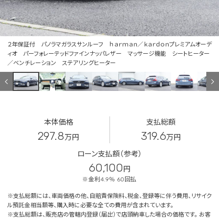
２年保証付 パノラマガラスサンルーフ ｈａｒｍａｎ／ｋａｒｄｏｎプレミアムオーデ
ィオ パーフォレーテッドファインナッパレザー マッサージ機能 シートヒーター
／ベンチレーション ステアリングヒーター
本体価格
支払総額
297.8
319.6
万円
万円
ローン支払額（参考）
60,100
円
※金利4.9％ 60回払
※支払総額には、車両価格の他、自賠責保険料、税金、登録等に伴う費用、リサイク
ル預託金相当額等、購入時に必要な全ての費用が含まれています。
※支払総額は、販売店の管轄内登録（届出）で店頭納車した場合の価格です。 お客