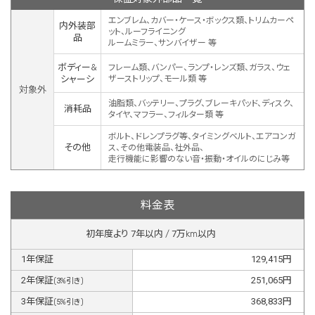
エンブレム、カバー・ケース・ボックス類、トリムカーペ
内外装部
ット、ルーフライニング
品
ルームミラー、サンバイザー 等
ボディー&
フレーム類、バンパー、ランプ・レンズ類、ガラス、ウェ
シャーシ
ザーストリップ、モール類 等
対象外
油脂類、バッテリー、プラグ、ブレーキパッド、ディスク、
消耗品
タイヤ、マフラー、フィルター類 等
ボルト、ドレンプラグ等、タイミングベルト、エアコンガ
その他
ス、その他電装品、社外品、
走行機能に影響のない音・振動・オイルのにじみ等
料金表
初年度より
7
年以内 /
7
万km以内
1
年保証
129,415
円
2
年保証
251,065
円
(
3
%引き)
3
年保証
368,833
円
(
5
%引き)