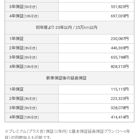
3
年保証
551,823
円
(
5
%引き)
4
年保証
697,039
円
(
10
%引き)
初年度より
25
年以内 /
25
万km以内
1
年保証
230,087
円
2
年保証
446,369
円
(
3
%引き)
3
年保証
655,748
円
(
5
%引き)
4
年保証
828,313
円
(
10
%引き)
新車保証後の延長保証
1
年保証
115,115
円
2
年保証
223,323
円
(
3
%引き)
3
年保証
328,078
円
(
5
%引き)
4
年保証
414,414
円
(
10
%引き)
※プレミアム（プラス含）保証（2年内）と基本保証延長保証プラン（3～4年
目）の同時加入も可能です。