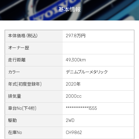
基本情報
本体価格（税込）
297.8万円
オーナー歴
走行距離
49,300km
カラー
デニムブルーメタリック
年式(初度登録年)
2020年
排気量
2000cc
車台No(下4桁)
************1555
駆動
2WD
在庫No
CH9862