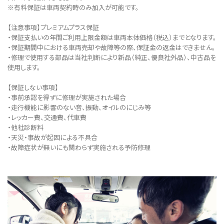
※有料保証は⾞両契約時のみ加⼊が可能です。
【注意事項】プレミアムプラス保証
・保証支払いの年間ご利用上限金額は車両本体価格（税込）までとなります。
・保証期間中における車両売却や故障等の際、保証金の返金はできません。
・修理で使用する部品は当社判断により新品（純正、優良社外品）、中古品を
使用します。
【保証しない事項】
・事前承認を得ずに修理が実施された場合
・走行機能に影響のない音、振動、オイルのにじみ等
・レッカー費、交通費、代車費
・他社診断料
・天災・事故が起因による不具合
・故障症状が無いにも関わらず実施される予防修理