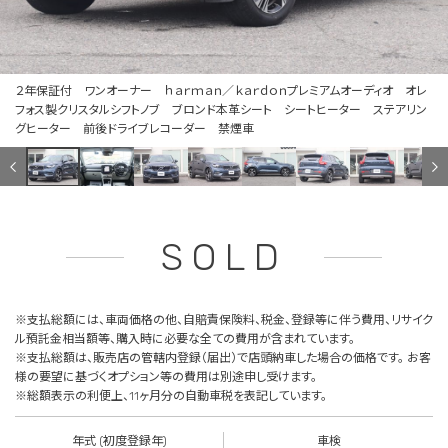
２年保証付 ワンオーナー ｈａｒｍａｎ／ｋａｒｄｏｎプレミアムオーディオ オレ
フォス製クリスタルシフトノブ ブロンド本革シート シートヒーター ステアリン
グヒーター 前後ドライブレコーダー 禁煙車
SOLD
※支払総額には、車両価格の他、自賠責保険料、税金、登録等に伴う費用、リサイク
ル預託金相当額等、購入時に必要な全ての費用が含まれています。
※支払総額は、販売店の管轄内登録（届出）で店頭納車した場合の価格です。 お客
様の要望に基づくオプション等の費用は別途申し受けます。
※総額表示の利便上、11ヶ月分の自動車税を表記しています。
年式 (初度登録年)
車検