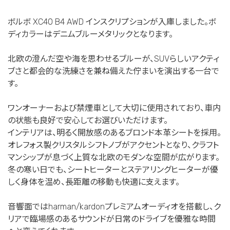
ボルボ XC40 B4 AWD インスクリプションが入庫しました。ボ
ディカラーはデニムブルーメタリックとなります。
北欧の澄んだ空や海を思わせるブルーが、SUVらしいアクティ
ブさと都会的な洗練さを兼ね備えた佇まいを演出する一台で
す。
ワンオーナーおよび禁煙車として大切に使用されており、車内
の状態も良好で安心してお選びいただけます。
インテリアは、明るく開放感のあるブロンド本革シートを採用。
オレフォス製クリスタルシフトノブがアクセントとなり、クラフト
マンシップが息づく上質な北欧のモダンな空間が広がります。
冬の寒い日でも、シートヒーターとステアリングヒーターが優
しく身体を温め、長距離の移動も快適に支えます。
音響面ではharman/kardonプレミアムオーディオを搭載し、ク
リアで臨場感のあるサウンドが日常のドライブを優雅な時間