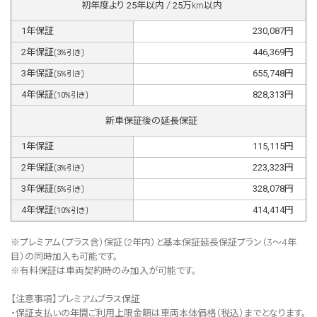
初年度より
25
年以内 /
25
万km以内
1
年保証
230,087
円
2
年保証
446,369
円
(
3
%引き)
3
年保証
655,748
円
(
5
%引き)
4
年保証
828,313
円
(
10
%引き)
新車保証後の延長保証
1
年保証
115,115
円
2
年保証
223,323
円
(
3
%引き)
3
年保証
328,078
円
(
5
%引き)
4
年保証
414,414
円
(
10
%引き)
※プレミアム（プラス含）保証（2年内）と基本保証延長保証プラン（3～4年
目）の同時加入も可能です。
※有料保証は⾞両契約時のみ加⼊が可能です。
【注意事項】プレミアムプラス保証
・保証支払いの年間ご利用上限金額は車両本体価格（税込）までとなります。