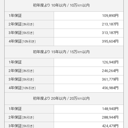
初年度より
10
年以内 /
10
万km以内
1
年保証
109,890
円
2
年保証
213,187
円
(
3
%引き)
3
年保証
313,187
円
(
5
%引き)
4
年保証
395,604
円
(
10
%引き)
初年度より
15
年以内 /
15
万km以内
1
年保証
126,940
円
2
年保証
246,264
円
(
3
%引き)
3
年保証
361,779
円
(
5
%引き)
4
年保証
456,984
円
(
10
%引き)
初年度より
20
年以内 /
20
万km以内
1
年保証
148,940
円
2
年保証
288,944
円
(
3
%引き)
3
年保証
424,479
円
(
5
%引き)