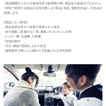
・保証期間中における車両売却や故障等の際、保証金の返金はできません。
・修理で使用する部品は当社判断により新品（純正、優良社外品）、中古品を
使用します。
【保証しない事項】
・事前承認を得ずに修理が実施された場合
・走行機能に影響のない音、振動、オイルのにじみ等
・レッカー費、交通費、代車費
・他社診断料
・天災・事故が起因による不具合
・故障症状が無いにも関わらず実施される予防修理