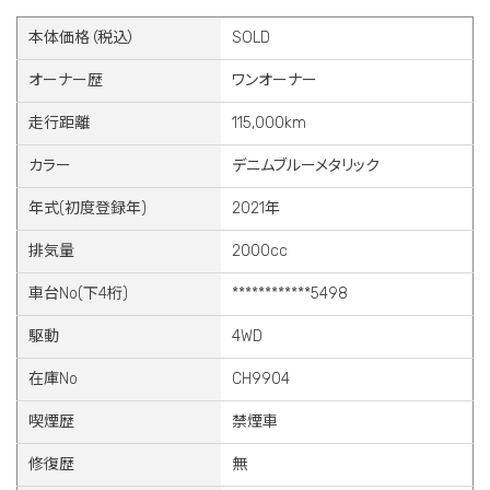
本体価格（税込）
SOLD
オーナー歴
ワンオーナー
走行距離
115,000km
カラー
デニムブルーメタリック
年式(初度登録年)
2021年
排気量
2000cc
車台No(下4桁)
************5498
駆動
4WD
在庫No
CH9904
喫煙歴
禁煙車
修復歴
無