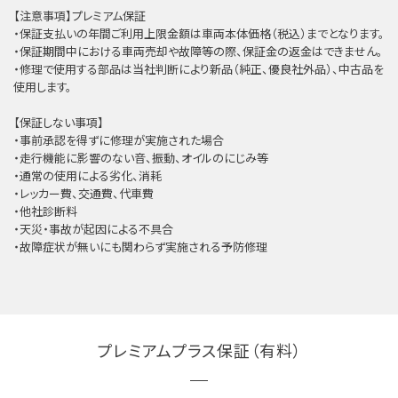
【注意事項】プレミアム保証
・保証支払いの年間ご利用上限金額は車両本体価格（税込）までとなります。
・保証期間中における車両売却や故障等の際、保証金の返金はできません。
・修理で使用する部品は当社判断により新品（純正、優良社外品）、中古品を
使用します。
【保証しない事項】
・事前承認を得ずに修理が実施された場合
・走行機能に影響のない音、振動、オイルのにじみ等
・通常の使用による劣化、消耗
・レッカー費、交通費、代車費
・他社診断料
・天災・事故が起因による不具合
・故障症状が無いにも関わらず実施される予防修理
プレミアムプラス保証（有料）