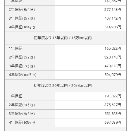
1
年保証
142,857
円
2
年保証
277,143
円
(
3
%引き)
3
年保証
407,142
円
(
5
%引き)
4
年保証
514,285
円
(
10
%引き)
初年度より
15
年以内 /
15
万km以内
1
年保証
165,022
円
2
年保証
320,143
円
(
3
%引き)
3
年保証
470,313
円
(
5
%引き)
4
年保証
594,079
円
(
10
%引き)
初年度より
20
年以内 /
20
万km以内
1
年保証
193,622
円
2
年保証
375,627
円
(
3
%引き)
3
年保証
551,823
円
(
5
%引き)
4
年保証
697,039
円
(
10
%引き)