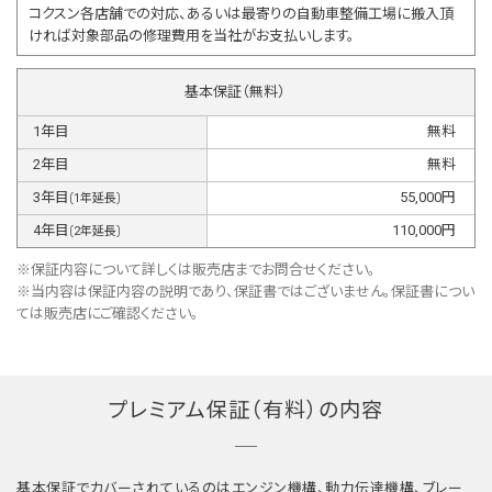
コクスン各店舗での対応、あるいは最寄りの自動車整備工場に搬入頂
ければ対象部品の修理費用を当社がお支払いします。
基本保証（無料）
1
年目
無料
2
年目
無料
3
年目
55,000
円
(
1
年延長)
4
年目
110,000
円
(
2
年延長)
※保証内容について詳しくは販売店までお問合せください。
※当内容は保証内容の説明であり、保証書ではございません。保証書につい
ては販売店にご確認ください。
プレミアム保証（有料）の内容
基本保証でカバーされているのはエンジン機構、動力伝達機構、ブレー