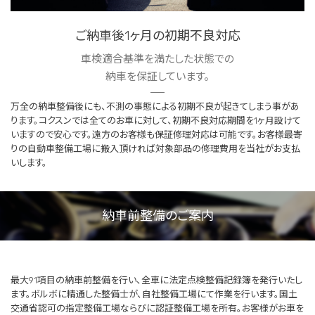
ご納車後1ヶ月の初期不良対応
車検適合基準を満たした状態での
納車を保証しています。
万全の納車整備後にも、不測の事態による初期不良が起きてしまう事があ
ります。コクスンでは全てのお車に対して、初期不良対応期間を1ヶ月設けて
いますので安心です。遠方のお客様も保証修理対応は可能です。お客様最寄
りの自動車整備工場に搬入頂ければ対象部品の修理費用を当社がお支払
いします。
納車前整備のご案内
最大91項目の納車前整備を行い、全車に法定点検整備記録簿を発行いたし
ます。ボルボに精通した整備士が、自社整備工場にて作業を行います。国土
交通省認可の指定整備工場ならびに認証整備工場を所有。お客様がお車を