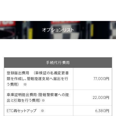
オプションリスト
手続代行費用
登録届出費用 （車検証の名義変更書
類を作成し、管轄陸運支局へ届出を行
77,000円
う費用） ※
車庫証明提出費用（管轄警察署への提
22,000円
出と引取を行う費用）※
ETC再セットアップ ※
6,380円