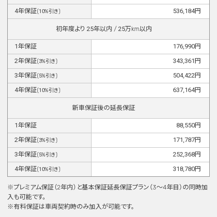
4
年保証
536,184
円
(
10
%引き)
初年度より
25
年以内 /
25
万km以内
1
年保証
176,990
円
2
年保証
343,361
円
(
3
%引き)
3
年保証
504,422
円
(
5
%引き)
4
年保証
637,164
円
(
10
%引き)
新車保証後の延長保証
1
年保証
88,550
円
2
年保証
171,787
円
(
3
%引き)
3
年保証
252,368
円
(
5
%引き)
4
年保証
318,780
円
(
10
%引き)
※プレミアム保証（2年内）と基本保証延⻑保証プラン（3〜4年目）の同時加
⼊も可能です。
※有料保証は⾞両契約時のみ加⼊が可能です。