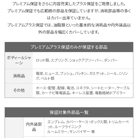
プレミアム保証をさらに内容充実したプラス保証をご用意しました。
プレミアム保証でも広範囲の部品を保証していますが、消耗部品等の多く
はカバー出来ていません。
プレミアムプラス保証では、油脂類といった基本的な消耗品や内外装品以
外の部品を幅広くカバーしています。
プレミアムプラス保証のみが保証する部品
ボディー&シャ
ロッド類、スプリング、ショックアブソーバー、ダンパー
ーシ
電球、ヒューズ、ブッシュ、パッキン、ガスケット、シール、Oリン
消耗品
グ、ベルト類
ホース・配管、配線、電池、コネクタ、シートヒーター、ケーブル
その他
類、カーナビ等電装品、キーレス装置、
電動格納ドアミラー
保証対象外部品一覧
エンブレム、カバー・ケース・ボックス類、トリムカーペ
内外装部
ット、ルーフライニング
品
ルームミラー、サンバイザー 等