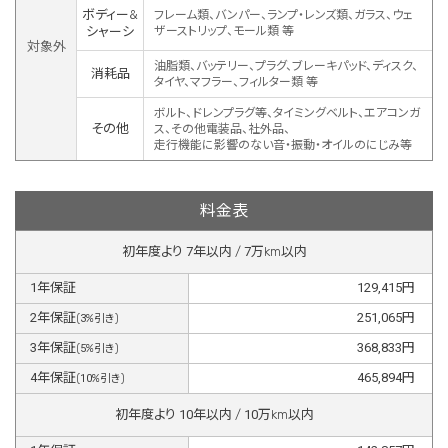
ボディー&
フレーム類、バンパー、ランプ・レンズ類、ガラス、ウェ
シャーシ
ザーストリップ、モール類 等
対象外
油脂類、バッテリー、プラグ、ブレーキパッド、ディスク、
消耗品
タイヤ、マフラー、フィルター類 等
ボルト、ドレンプラグ等、タイミングベルト、エアコンガ
その他
ス、その他電装品、社外品、
走行機能に影響のない音・振動・オイルのにじみ等
料金表
初年度より
7
年以内 /
7
万km以内
1
年保証
129,415
円
2
年保証
251,065
円
(
3
%引き)
3
年保証
368,833
円
(
5
%引き)
4
年保証
465,894
円
(
10
%引き)
初年度より
10
年以内 /
10
万km以内