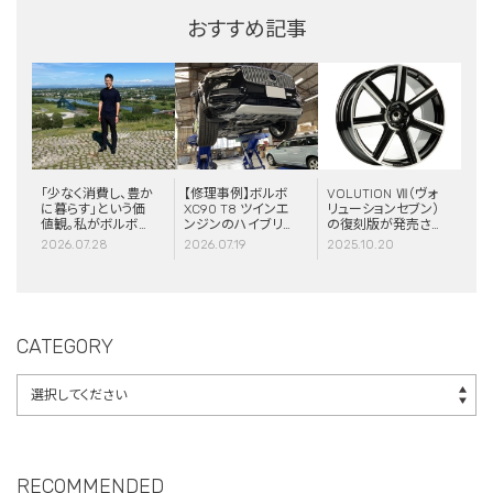
おすすめ記事
「少なく消費し、豊か
【修理事例】ボルボ
VOLUTION Ⅶ（ヴォ
に暮らす」という価
XC90 T8 ツインエ
リューションセブン）
値観。私がボルボと
ンジンのハイブリッ
の復刻版が発売さ
スウェーデンに惹か
ドシステム故障・
れました！
2026.07.28
2026.07.19
2025.10.20
れる理由
ERAD（電動リアア
クスル駆動）交換・
エアコンコンプレッ
サー交換
CATEGORY
RECOMMENDED