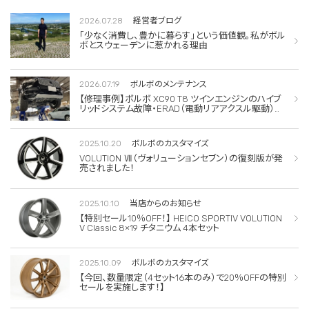
2026.07.28
経営者ブログ
「少なく消費し、豊かに暮らす」という価値観。私がボル
ボとスウェーデンに惹かれる理由
2026.07.19
ボルボのメンテナンス
【修理事例】ボルボ XC90 T8 ツインエンジンのハイブ
リッドシステム故障・ERAD（電動リアアクスル駆動）交
換・エアコンコンプレッサー交換
2025.10.20
ボルボのカスタマイズ
VOLUTION Ⅶ（ヴォリューションセブン）の復刻版が発
売されました！
2025.10.10
当店からのお知らせ
【特別セール10％OFF！】 HEICO SPORTIV VOLUTION
V Classic 8×19 チタニウム 4本セット
2025.10.09
ボルボのカスタマイズ
【今回、数量限定（4セット16本のみ）で20％OFFの特別
セールを実施します！】