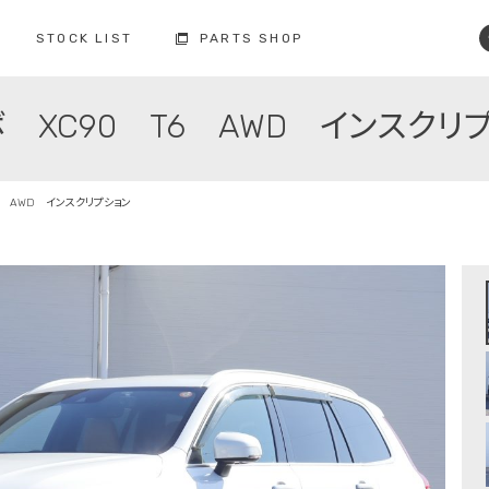
STOCK LIST
PARTS SHOP
 XC90 T6 AWD インスクリ
コクスン土浦
コクスン野田
029-846-0727
04-7137-7255
修理・点検・メンテナンス
フィロソフィー
人と環境への配慮
板金塗装
6 AWD インスクリプション
お車の保証
納車前の整備
買取査定
ボルボ故障事例集
備
修理・点検・
メンテナンスの
車検の
お問い合わせ
お問い合わせ
注文販売の
買取の
お問い合わせ
お問い合わせ