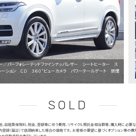
ー／パーフォレーテッドファインナッパレザー シートヒーター ス
レーション ＣＤ ３６０°ビューカメラ パワーテールゲート 禁煙
SOLD
他、自賠責保険料、税金、登録等に伴う費用、リサイクル預託金相当額等、購入時に必要な
内登録（届出）で店頭納車した場合の価格です。 お客様の要望に基づくオプション等の費