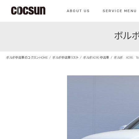
ABOUT US
SERVICE MENU
ボルボ
CONTACT
コクスン北名古屋
0568-26-7071
私たちについて
サービスメニュー
お問い合わせ
コクスンについて
車検のご案内
ボルボ中古車のコクスンHOME
ボルボ中古車リスト
ボルボXC90 中古車
ボルボ XC90 T
仕入れの基準
クラシックカー整
総合お問い合わせ
クラシックカー整備の
お問い合わせ