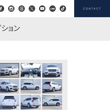
CONTACT
プション
コクスン横浜
045-719-9357
会社概要
店舗紹介
カスタマイズ
お客様の声
HEICO SPORTIV
注文販売
カスタマイズの
お問い合わせ
板金塗装の
お問い合わせ