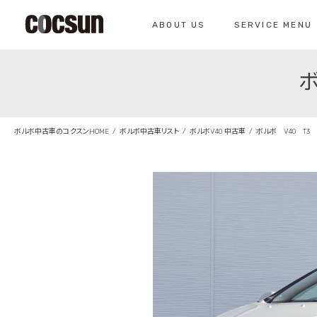
ABOUT US
SERVICE MENU
ボ
CONTACT
コクスン北名古屋
0568-26-7071
私たちについて
サービスメニュー
お問い合わせ
コクスンについて
車検のご案内
ボルボ中古車のコクスンHOME
ボルボ中古車リスト
ボルボV40 中古車
ボルボ V40 T3
仕入れの基準
クラシックカー整
総合お問い合わせ
クラシックカー整備の
お問い合わせ