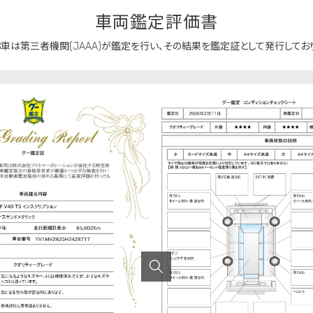
車両鑑定評価書
車は第三者機関(JAAA)が鑑定を行い、
その結果を鑑定証として発行しており