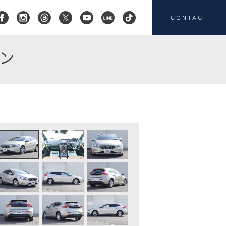
CONTACT
ョン
コクスン横浜
045-719-9357
会社概要
店舗紹介
カスタマイズ
お客様の声
HEICO SPORTIV
注文販売
カスタマイズの
お問い合わせ
板金塗装の
お問い合わせ