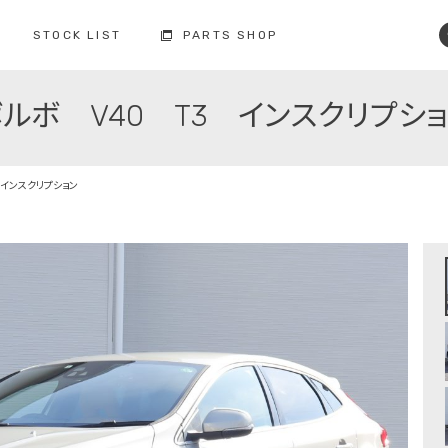
STOCK LIST
PARTS SHOP
ルボ V40 T3 インスクリプシ
コクスン土浦
コクスン野田
029-846-0727
04-7137-7255
修理・点検・メンテナンス
フィロソフィー
人と環境への配慮
板金塗装
 インスクリプション
お車の保証
納車前の整備
買取査定
ボルボ故障事例集
備
修理・点検・
メンテナンスの
車検の
お問い合わせ
お問い合わせ
注文販売の
買取の
お問い合わせ
お問い合わせ