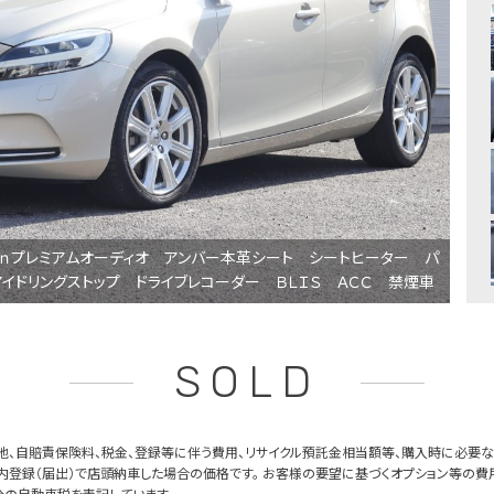
ｏｎプレミアムオーディオ アンバー本革シート シートヒーター パ
イドリングストップ ドライブレコーダー ＢＬＩＳ ＡＣＣ 禁煙車
SOLD
他、自賠責保険料、税金、登録等に伴う費用、リサイクル預託金相当額等、購入時に必要な
内登録（届出）で店頭納車した場合の価格です。 お客様の要望に基づくオプション等の費