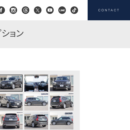
CONTACT
プション
コクスン横浜
045-719-9357
会社概要
店舗紹介
カスタマイズ
お客様の声
HEICO SPORTIV
注文販売
カスタマイズの
お問い合わせ
板金塗装の
お問い合わせ