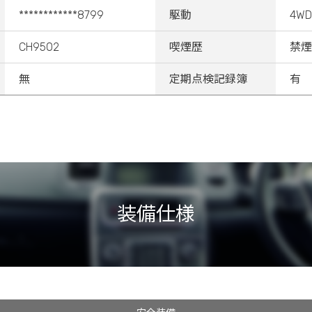
************8799
駆動
4WD
CH9502
喫煙歴
禁煙
無
定期点検記録簿
有
装備仕様