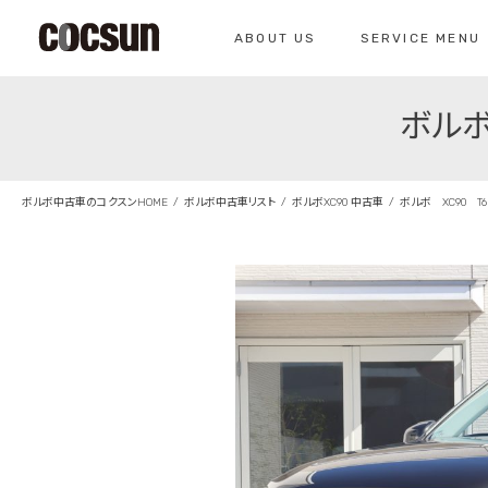
ABOUT US
SERVICE MENU
ボルボ
CONTACT
コクスン北名古屋
0568-26-7071
私たちについて
サービスメニュー
お問い合わせ
コクスンについて
車検のご案内
ボルボ中古車のコクスンHOME
ボルボ中古車リスト
ボルボXC90 中古車
ボルボ XC90 T
仕入れの基準
クラシックカー整
総合お問い合わせ
クラシックカー整備の
お問い合わせ