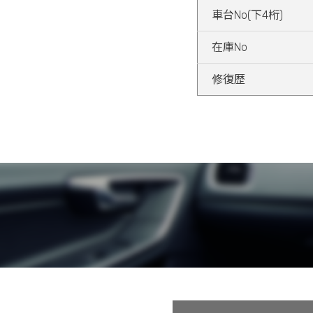
車台No(下4桁)
在庫No
修復歴