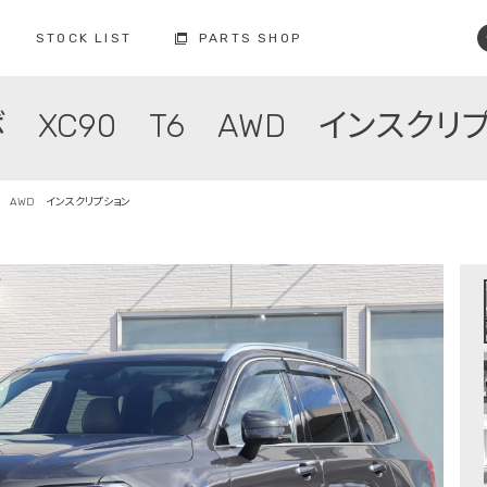
STOCK LIST
PARTS SHOP
 XC90 T6 AWD インスクリ
コクスン土浦
コクスン野田
029-846-0727
04-7137-7255
修理・点検・メンテナンス
フィロソフィー
人と環境への配慮
板金塗装
6 AWD インスクリプション
お車の保証
納車前の整備
買取査定
ボルボ故障事例集
備
修理・点検・
メンテナンスの
車検の
お問い合わせ
お問い合わせ
注文販売の
買取の
お問い合わせ
お問い合わせ