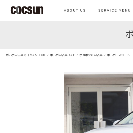
ABOUT US
SERVICE MENU
ボ
CONTACT
コクスン北名古屋
0568-26-7071
私たちについて
サービスメニュー
お問い合わせ
コクスンについて
車検のご案内
ボルボ中古車のコクスンHOME
ボルボ中古車リスト
ボルボV60 中古車
ボルボ V60 T5
仕入れの基準
クラシックカー整
総合お問い合わせ
クラシックカー整備の
お問い合わせ