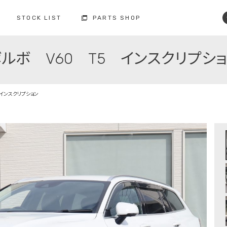
STOCK LIST
PARTS SHOP
ルボ V60 T5 インスクリプシ
コクスン土浦
コクスン野田
029-846-0727
04-7137-7255
修理・点検・メンテナンス
フィロソフィー
人と環境への配慮
板金塗装
 インスクリプション
お車の保証
納車前の整備
買取査定
ボルボ故障事例集
備
修理・点検・
メンテナンスの
車検の
お問い合わせ
お問い合わせ
注文販売の
買取の
お問い合わせ
お問い合わせ