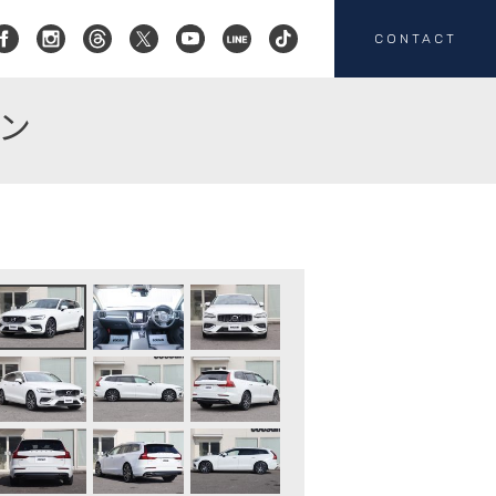
CONTACT
ョン
コクスン横浜
045-719-9357
会社概要
店舗紹介
カスタマイズ
お客様の声
HEICO SPORTIV
注文販売
カスタマイズの
お問い合わせ
板金塗装の
お問い合わせ