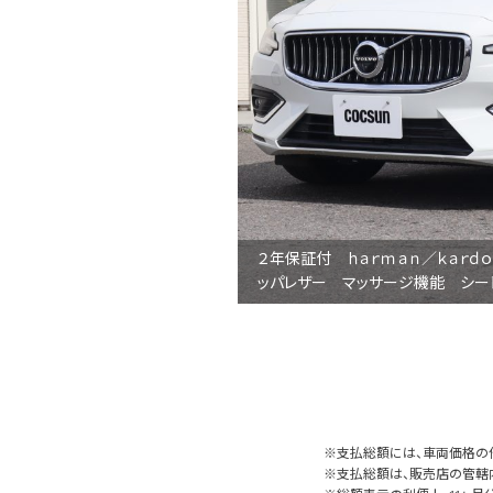
２年保証付 ｈａｒｍａｎ／ｋａｒｄ
ッパレザー マッサージ機能 シー
※支払総額には、車両価格の
※支払総額は、販売店の管轄