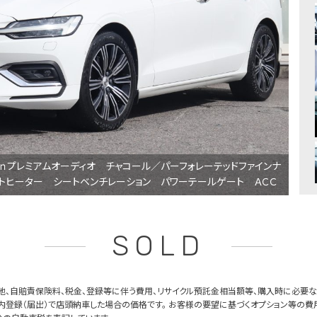
ｏｎプレミアムオーディオ チャコール／パーフォレーテッドファインナ
トヒーター シートベンチレーション パワーテールゲート ＡＣＣ
SOLD
他、自賠責保険料、税金、登録等に伴う費用、リサイクル預託金相当額等、購入時に必要な
内登録（届出）で店頭納車した場合の価格です。 お客様の要望に基づくオプション等の費