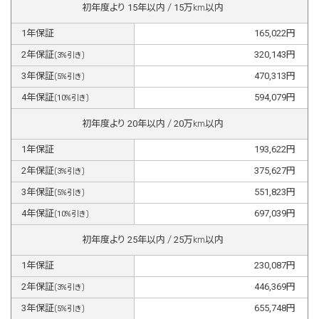
初年度より
15
年以内 /
15
万km以内
1
年保証
165,022
円
2
年保証
320,143
円
(
3
%引き)
3
年保証
470,313
円
(
5
%引き)
4
年保証
594,079
円
(
10
%引き)
初年度より
20
年以内 /
20
万km以内
1
年保証
193,622
円
2
年保証
375,627
円
(
3
%引き)
3
年保証
551,823
円
(
5
%引き)
4
年保証
697,039
円
(
10
%引き)
初年度より
25
年以内 /
25
万km以内
1
年保証
230,087
円
2
年保証
446,369
円
(
3
%引き)
3
年保証
655,748
円
(
5
%引き)