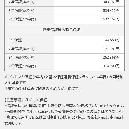
2
年保証
343,361
円
(
3
%引き)
3
年保証
504,422
円
(
5
%引き)
4
年保証
637,164
円
(
10
%引き)
新車保証後の延長保証
1
年保証
88,550
円
2
年保証
171,787
円
(
3
%引き)
3
年保証
252,368
円
(
5
%引き)
4
年保証
318,780
円
(
10
%引き)
※プレミアム保証（2年内）と基本保証延⻑保証プラン（3〜4年目）の同時加
⼊も可能です。
※有料保証は⾞両契約時のみ加⼊が可能です。
【注意事項】プレミアム保証
・保証支払いの年間ご利用上限金額は車両本体価格（税込）までとなります。
・保証期間中における車両売却や故障等の際、保証金の返金はできません。
・修理で使用する部品は当社判断により新品（純正、優良社外品）、中古品を
使用します。