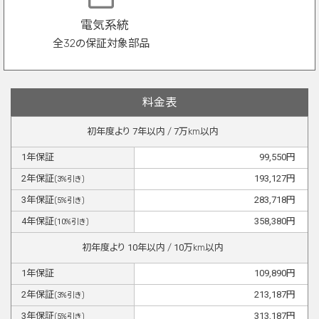
電気系統
全32の保証対象部品
料金表
初年度より
7
年以内 /
7
万km以内
1
年保証
99,550
円
2
年保証
193,127
円
(
3
%引き)
3
年保証
283,718
円
(
5
%引き)
4
年保証
358,380
円
(
10
%引き)
初年度より
10
年以内 /
10
万km以内
1
年保証
109,890
円
2
年保証
213,187
円
(
3
%引き)
3
年保証
313,187
円
(
5
%引き)