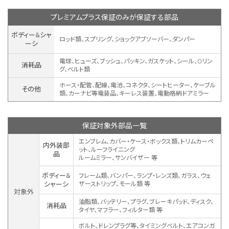
プレミアムプラス保証のみが保証する部品
ボディー&シャ
ロッド類、スプリング、ショックアブソーバー、ダンパー
ーシ
電球、ヒューズ、ブッシュ、パッキン、ガスケット、シール、Oリン
消耗品
グ、ベルト類
ホース・配管、配線、電池、コネクタ、シートヒーター、ケーブル
その他
類、カーナビ等電装品、キーレス装置、
電動格納ドアミラー
保証対象外部品一覧
エンブレム、カバー・ケース・ボックス類、トリムカーペ
内外装部
ット、ルーフライニング
品
ルームミラー、サンバイザー 等
ボディー&
フレーム類、バンパー、ランプ・レンズ類、ガラス、ウェ
シャーシ
ザーストリップ、モール類 等
対象外
油脂類、バッテリー、プラグ、ブレーキパッド、ディスク、
消耗品
タイヤ、マフラー、フィルター類 等
ボルト、ドレンプラグ等、タイミングベルト、エアコンガ