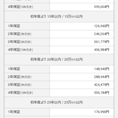
4
年保証
395,604
円
(
10
%引き)
初年度より
15
年以内 /
15
万km以内
1
年保証
126,940
円
2
年保証
246,264
円
(
3
%引き)
3
年保証
361,779
円
(
5
%引き)
4
年保証
456,984
円
(
10
%引き)
初年度より
20
年以内 /
20
万km以内
1
年保証
148,940
円
2
年保証
288,944
円
(
3
%引き)
3
年保証
424,479
円
(
5
%引き)
4
年保証
536,184
円
(
10
%引き)
初年度より
25
年以内 /
25
万km以内
1
年保証
176,990
円