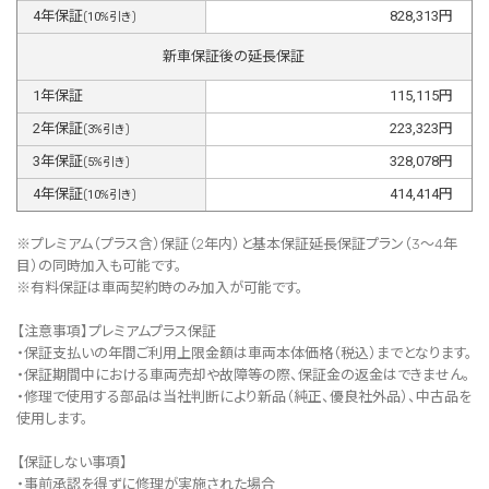
4
年保証
828,313
円
(
10
%引き)
新車保証後の延長保証
1
年保証
115,115
円
2
年保証
223,323
円
(
3
%引き)
3
年保証
328,078
円
(
5
%引き)
4
年保証
414,414
円
(
10
%引き)
※プレミアム（プラス含）保証（2年内）と基本保証延長保証プラン（3～4年
目）の同時加入も可能です。
※有料保証は⾞両契約時のみ加⼊が可能です。
【注意事項】プレミアムプラス保証
・保証支払いの年間ご利用上限金額は車両本体価格（税込）までとなります。
・保証期間中における車両売却や故障等の際、保証金の返金はできません。
・修理で使用する部品は当社判断により新品（純正、優良社外品）、中古品を
使用します。
【保証しない事項】
・事前承認を得ずに修理が実施された場合