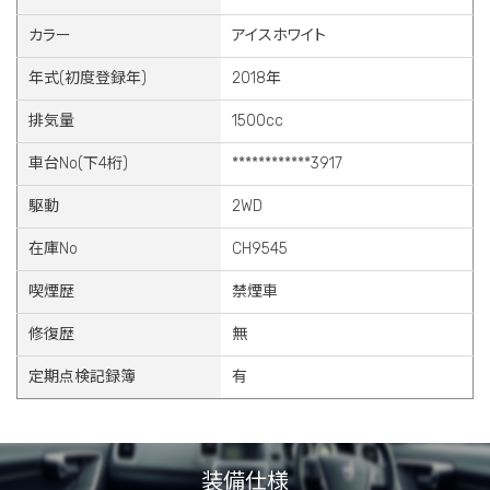
カラー
アイスホワイト
年式(初度登録年)
2018年
排気量
1500cc
車台No(下4桁)
************3917
駆動
2WD
在庫No
CH9545
喫煙歴
禁煙車
修復歴
無
定期点検記録簿
有
装備仕様