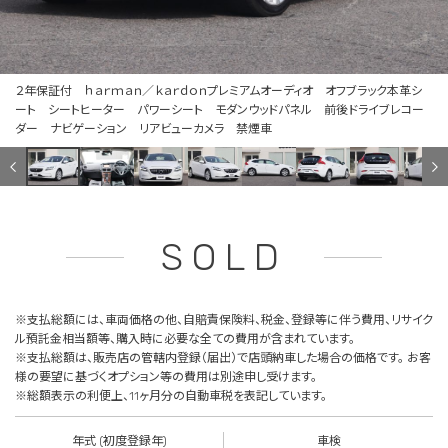
２年保証付 ｈａｒｍａｎ／ｋａｒｄｏｎプレミアムオーディオ オフブラック本革シ
ート シートヒーター パワーシート モダンウッドパネル 前後ドライブレコー
ダー ナビゲーション リアビューカメラ 禁煙車
SOLD
※支払総額には、車両価格の他、自賠責保険料、税金、登録等に伴う費用、リサイク
ル預託金相当額等、購入時に必要な全ての費用が含まれています。
※支払総額は、販売店の管轄内登録（届出）で店頭納車した場合の価格です。 お客
様の要望に基づくオプション等の費用は別途申し受けます。
※総額表示の利便上、11ヶ月分の自動車税を表記しています。
年式 (初度登録年)
車検