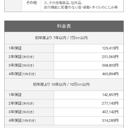
その他
ス、その他電装品、社外品、
走行機能に影響のない音・振動・オイルのにじみ等
料金表
初年度より
7
年以内 /
7
万km以内
1
年保証
129,415
円
2
年保証
251,065
円
(
3
%引き)
3
年保証
368,833
円
(
5
%引き)
4
年保証
465,894
円
(
10
%引き)
初年度より
10
年以内 /
10
万km以内
1
年保証
142,857
円
2
年保証
277,143
円
(
3
%引き)
3
年保証
407,142
円
(
5
%引き)
4
年保証
514,285
円
(
10
%引き)