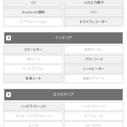
CD
USB入力端子
Bluetooth接続
ETC
エアサスペンション
ドライブレコーダー
インテリア
スマートキー
後席モニター
3列シート
パワーシート
シートエアコン
シートヒーター
本革シート
電動リアゲート
エクステリア
ヘッドライト：LED
ヘッドライト：HID
サンルーフ・ガラスルーフ
ルーフレール
エアロ
ローダウン