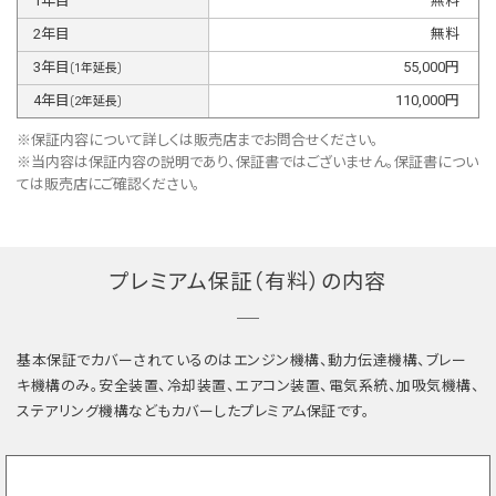
1
年目
無料
2
年目
無料
3
年目
55,000
円
(
1
年延長)
4
年目
110,000
円
(
2
年延長)
※保証内容について詳しくは販売店までお問合せください。
※当内容は保証内容の説明であり、保証書ではございません。保証書につい
ては販売店にご確認ください。
プレミアム保証（有料）の内容
基本保証でカバーされているのはエンジン機構、動力伝達機構、ブレー
キ機構のみ。安全装置、冷却装置、エアコン装置、電気系統、加吸気機構、
ステアリング機構などもカバーしたプレミアム保証です。