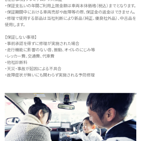
・保証支払いの年間ご利用上限金額は車両本体価格（税込）までとなります。
・保証期間中における車両売却や故障等の際、保証金の返金はできません。
・修理で使用する部品は当社判断により新品（純正、優良社外品）、中古品を
使用します。
【保証しない事項】
・事前承認を得ずに修理が実施された場合
・走行機能に影響のない音、振動、オイルのにじみ等
・レッカー費、交通費、代車費
・他社診断料
・天災・事故が起因による不具合
・故障症状が無いにも関わらず実施される予防修理