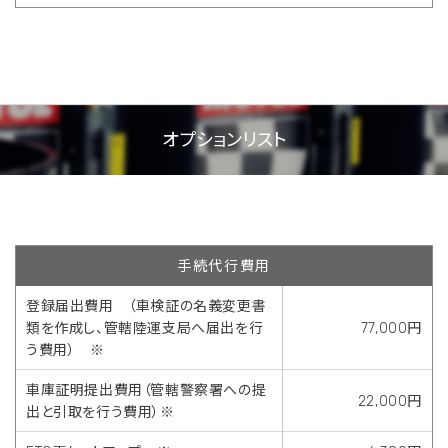
オプションリスト
手続代行費用
登録届出費用 （車検証の名義変更書
類を作成し、管轄陸運支局へ届出を行
77,000円
う費用） ※
車庫証明提出費用（管轄警察署への提
22,000円
出と引取を行う費用）※