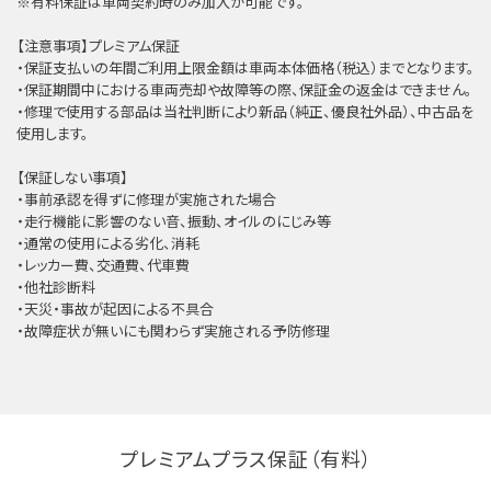
※有料保証は⾞両契約時のみ加⼊が可能です。
【注意事項】プレミアム保証
・保証支払いの年間ご利用上限金額は車両本体価格（税込）までとなります。
・保証期間中における車両売却や故障等の際、保証金の返金はできません。
・修理で使用する部品は当社判断により新品（純正、優良社外品）、中古品を
使用します。
【保証しない事項】
・事前承認を得ずに修理が実施された場合
・走行機能に影響のない音、振動、オイルのにじみ等
・通常の使用による劣化、消耗
・レッカー費、交通費、代車費
・他社診断料
・天災・事故が起因による不具合
・故障症状が無いにも関わらず実施される予防修理
プレミアムプラス保証（有料）