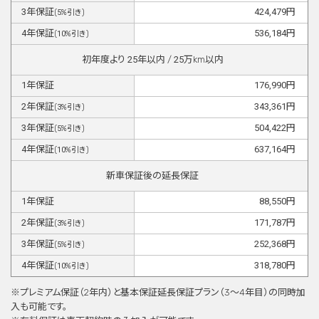
3
年保証
424,479
円
(
5
%引き)
4
年保証
536,184
円
(
10
%引き)
初年度より
25
年以内 /
25
万km以内
1
年保証
176,990
円
2
年保証
343,361
円
(
3
%引き)
3
年保証
504,422
円
(
5
%引き)
4
年保証
637,164
円
(
10
%引き)
新車保証後の延長保証
1
年保証
88,550
円
2
年保証
171,787
円
(
3
%引き)
3
年保証
252,368
円
(
5
%引き)
4
年保証
318,780
円
(
10
%引き)
※プレミアム保証（2年内）と基本保証延⻑保証プラン（3〜4年目）の同時加
⼊も可能です。