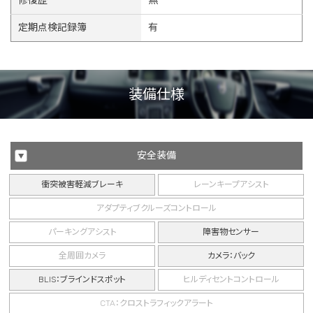
修復歴
無
定期点検記録簿
有
装備仕様
安全装備
衝突被害軽減ブレーキ
レーンキープアシスト
アダプティブクルーズコントロール
パーキングアシスト
障害物センサー
全周囲カメラ
カメラ：バック
BLIS：ブラインドスポット
ヒルディセントコントロール
CTA：クロストラフィックアラート