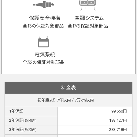
保護安全機構
空調システム
全13の保証対象部品
全17の保証対象部品
電気系統
全32の保証対象部品
料金表
初年度より
7
年以内 /
7
万km以内
1
年保証
99,550
円
2
年保証
193,127
円
(
3
%引き)
3
年保証
283,718
円
(
5
%引き)