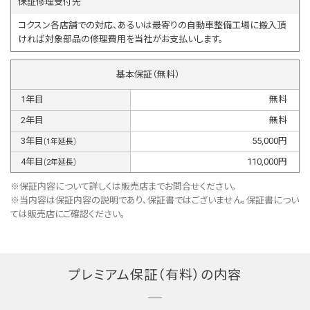
保証修理受付先
コクスン各店舗での対応、あるいは最寄りの自動車整備工場に搬入頂
ければ対象部品の修理費用を当社がお支払いします。
基本保証（無料）
1
年目
無料
2
年目
無料
3
年目
55,000
円
(
1
年延長)
4
年目
110,000
円
(
2
年延長)
※保証内容について詳しくは販売店までお問合せください。
※当内容は保証内容の説明であり、保証書ではございません。保証書につい
ては販売店にご確認ください。
プレミアム保証（有料）の内容