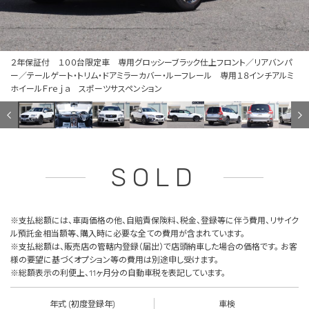
２年保証付 １００台限定車 専用グロッシーブラック仕上フロント／リアバンパ
ー／テールゲート・トリム・ドアミラーカバー・ルーフレール 専用１８インチアルミ
ホイールＦｒｅｊａ スポーツサスペンション
SOLD
※支払総額には、車両価格の他、自賠責保険料、税金、登録等に伴う費用、リサイク
ル預託金相当額等、購入時に必要な全ての費用が含まれています。
※支払総額は、販売店の管轄内登録（届出）で店頭納車した場合の価格です。 お客
様の要望に基づくオプション等の費用は別途申し受けます。
※総額表示の利便上、11ヶ月分の自動車税を表記しています。
年式 (初度登録年)
車検