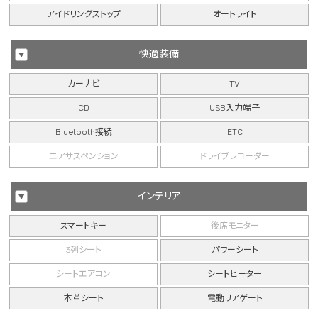
アイドリングストップ
オートライト
快適装備
カーナビ
TV
CD
USB入力端子
Bluetooth接続
ETC
エアサスペンション
ドライブレコーダー
インテリア
スマートキー
後席モニター
3列シート
パワーシート
シートエアコン
シートヒーター
本革シート
電動リアゲート