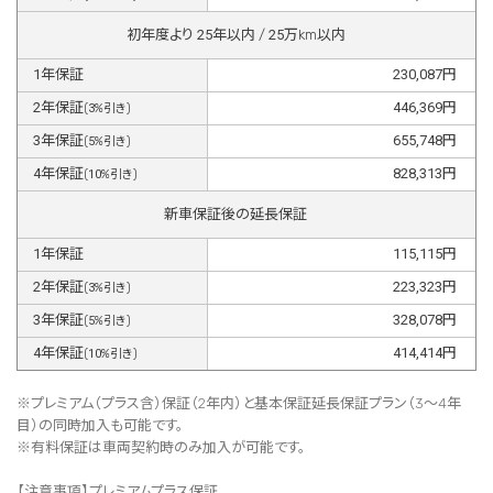
初年度より
25
年以内 /
25
万km以内
1
年保証
230,087
円
2
年保証
446,369
円
(
3
%引き)
3
年保証
655,748
円
(
5
%引き)
4
年保証
828,313
円
(
10
%引き)
新車保証後の延長保証
1
年保証
115,115
円
2
年保証
223,323
円
(
3
%引き)
3
年保証
328,078
円
(
5
%引き)
4
年保証
414,414
円
(
10
%引き)
※プレミアム（プラス含）保証（2年内）と基本保証延長保証プラン（3～4年
目）の同時加入も可能です。
※有料保証は⾞両契約時のみ加⼊が可能です。
【注意事項】プレミアムプラス保証