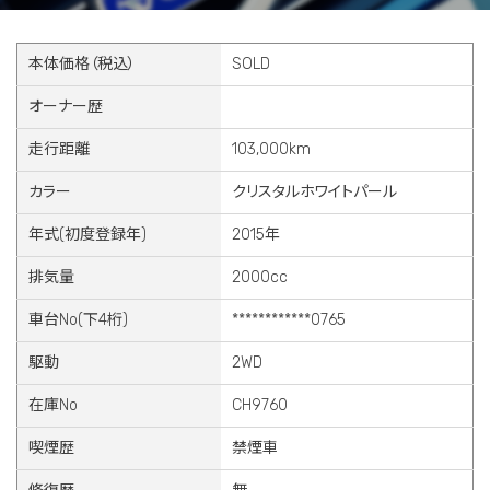
本体価格（税込）
SOLD
オーナー歴
走行距離
103,000km
カラー
クリスタルホワイトパール
年式(初度登録年)
2015年
排気量
2000cc
車台No(下4桁)
************0765
駆動
2WD
在庫No
CH9760
喫煙歴
禁煙車