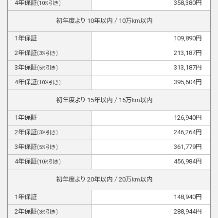
4
年保証
358,380
円
(
10
%引き)
初年度より
10
年以内 /
10
万km以内
1
年保証
109,890
円
2
年保証
213,187
円
(
3
%引き)
3
年保証
313,187
円
(
5
%引き)
4
年保証
395,604
円
(
10
%引き)
初年度より
15
年以内 /
15
万km以内
1
年保証
126,940
円
2
年保証
246,264
円
(
3
%引き)
3
年保証
361,779
円
(
5
%引き)
4
年保証
456,984
円
(
10
%引き)
初年度より
20
年以内 /
20
万km以内
1
年保証
148,940
円
2
年保証
288,944
円
(
3
%引き)