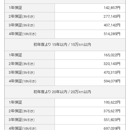
1
年保証
142,857
円
2
年保証
277,143
円
(
3
%引き)
3
年保証
407,142
円
(
5
%引き)
4
年保証
514,285
円
(
10
%引き)
初年度より
15
年以内 /
15
万km以内
1
年保証
165,022
円
2
年保証
320,143
円
(
3
%引き)
3
年保証
470,313
円
(
5
%引き)
4
年保証
594,079
円
(
10
%引き)
初年度より
20
年以内 /
20
万km以内
1
年保証
193,622
円
2
年保証
375,627
円
(
3
%引き)
3
年保証
551,823
円
(
5
%引き)
4
年保証
697,039
円
(
10
%引き)