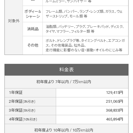
ルームミラー、サンバイザー 等
ボディー&
フレーム類、バンパー、ランプ・レンズ類、ガラス、ウェ
シャーシ
ザーストリップ、モール類 等
対象外
油脂類、バッテリー、プラグ、ブレーキパッド、ディスク、
消耗品
タイヤ、マフラー、フィルター類 等
ボルト、ドレンプラグ等、タイミングベルト、エアコンガ
その他
ス、その他電装品、社外品、
走行機能に影響のない音・振動・オイルのにじみ等
料金表
初年度より
7
年以内 /
7
万km以内
1
年保証
129,415
円
2
年保証
251,065
円
(
3
%引き)
3
年保証
368,833
円
(
5
%引き)
4
年保証
465,894
円
(
10
%引き)
初年度より
10
年以内 /
10
万km以内