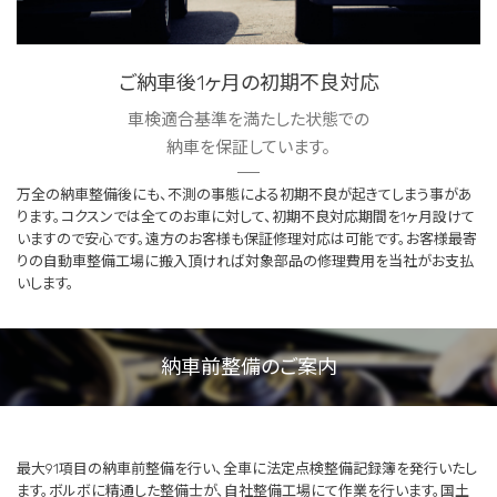
ご納車後1ヶ月の初期不良対応
車検適合基準を満たした状態での
納車を保証しています。
万全の納車整備後にも、不測の事態による初期不良が起きてしまう事があ
ります。コクスンでは全てのお車に対して、初期不良対応期間を1ヶ月設けて
いますので安心です。遠方のお客様も保証修理対応は可能です。お客様最寄
りの自動車整備工場に搬入頂ければ対象部品の修理費用を当社がお支払
いします。
納車前整備のご案内
最大91項目の納車前整備を行い、全車に法定点検整備記録簿を発行いたし
ます。ボルボに精通した整備士が、自社整備工場にて作業を行います。国土