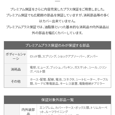
プレミアム保証をさらに内容充実したプラス保証をご用意しました。
プレミアム保証でも広範囲の部品を保証していますが、消耗部品等の多く
はカバー出来ていません。
プレミアムプラス保証では、油脂類といった基本的な消耗品や内外装品以
外の部品を幅広くカバーしています。
プレミアムプラス保証のみが保証する部品
ボディー&シャ
ロッド類、スプリング、ショックアブソーバー、ダンパー
ーシ
電球、ヒューズ、ブッシュ、パッキン、ガスケット、シール、Oリン
消耗品
グ、ベルト類
ホース・配管、配線、電池、コネクタ、シートヒーター、ケーブル
その他
類、カーナビ等電装品、キーレス装置、
電動格納ドアミラー
保証対象外部品一覧
エンブレム、カバー・ケース・ボックス類、トリムカーペ
内外装部
ット、ルーフライニング
品