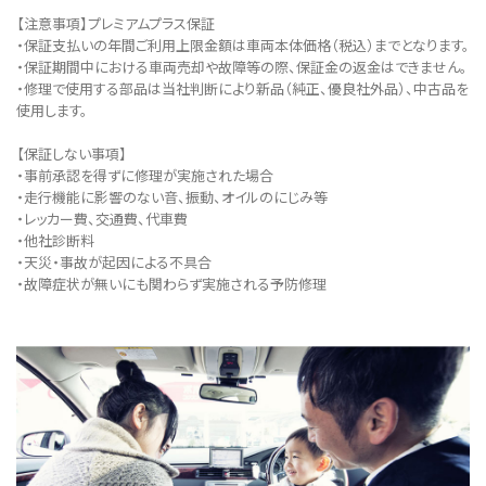
【注意事項】プレミアムプラス保証
・保証支払いの年間ご利用上限金額は車両本体価格（税込）までとなります。
・保証期間中における車両売却や故障等の際、保証金の返金はできません。
・修理で使用する部品は当社判断により新品（純正、優良社外品）、中古品を
使用します。
【保証しない事項】
・事前承認を得ずに修理が実施された場合
・走行機能に影響のない音、振動、オイルのにじみ等
・レッカー費、交通費、代車費
・他社診断料
・天災・事故が起因による不具合
・故障症状が無いにも関わらず実施される予防修理