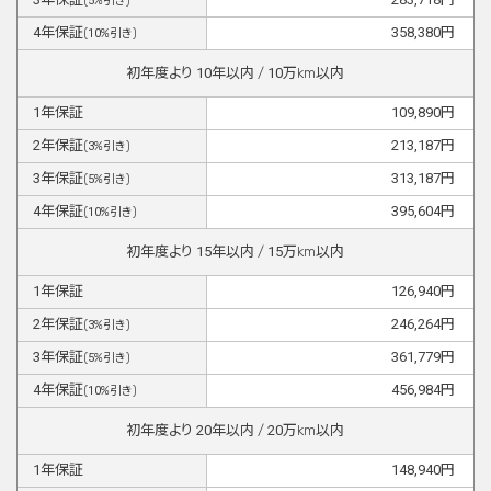
(
5
%引き)
4
年保証
358,380
円
(
10
%引き)
初年度より
10
年以内 /
10
万km以内
1
年保証
109,890
円
2
年保証
213,187
円
(
3
%引き)
3
年保証
313,187
円
(
5
%引き)
4
年保証
395,604
円
(
10
%引き)
初年度より
15
年以内 /
15
万km以内
1
年保証
126,940
円
2
年保証
246,264
円
(
3
%引き)
3
年保証
361,779
円
(
5
%引き)
4
年保証
456,984
円
(
10
%引き)
初年度より
20
年以内 /
20
万km以内
1
年保証
148,940
円