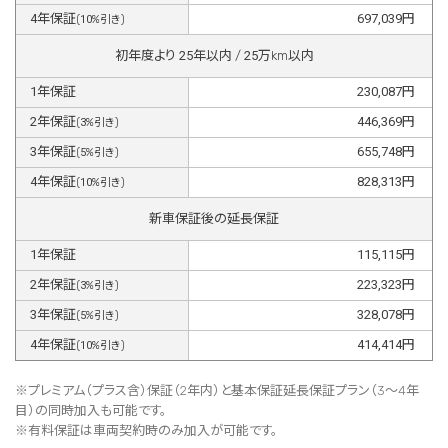
4
年保証
697,039
円
(
10
%引き)
初年度より
25
年以内 /
25
万km以内
1
年保証
230,087
円
2
年保証
446,369
円
(
3
%引き)
3
年保証
655,748
円
(
5
%引き)
4
年保証
828,313
円
(
10
%引き)
新車保証後の延長保証
1
年保証
115,115
円
2
年保証
223,323
円
(
3
%引き)
3
年保証
328,078
円
(
5
%引き)
4
年保証
414,414
円
(
10
%引き)
※プレミアム（プラス含）保証（2年内）と基本保証延長保証プラン（3～4年
目）の同時加入も可能です。
※有料保証は⾞両契約時のみ加⼊が可能です。