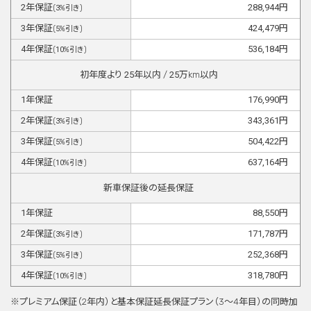
2
年保証
288,944
円
(
3
%引き)
3
年保証
424,479
円
(
5
%引き)
4
年保証
536,184
円
(
10
%引き)
初年度より
25
年以内 /
25
万km以内
1
年保証
176,990
円
2
年保証
343,361
円
(
3
%引き)
3
年保証
504,422
円
(
5
%引き)
4
年保証
637,164
円
(
10
%引き)
新車保証後の延長保証
1
年保証
88,550
円
2
年保証
171,787
円
(
3
%引き)
3
年保証
252,368
円
(
5
%引き)
4
年保証
318,780
円
(
10
%引き)
※プレミアム保証（2年内）と基本保証延⻑保証プラン（3〜4年目）の同時加