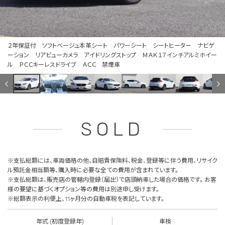
２年保証付 ソフトベージュ本革シート パワーシート シートヒーター ナビゲ
ーション リアビューカメラ アイドリングストップ ＭＡＫ１７インチアルミホイー
ル ＰＣＣキーレスドライブ ＡＣＣ 禁煙車
SOLD
※支払総額には、車両価格の他、自賠責保険料、税金、登録等に伴う費用、リサイク
ル預託金相当額等、購入時に必要な全ての費用が含まれています。
※支払総額は、販売店の管轄内登録（届出）で店頭納車した場合の価格です。 お客
様の要望に基づくオプション等の費用は別途申し受けます。
※総額表示の利便上、11ヶ月分の自動車税を表記しています。
年式 (初度登録年)
車検