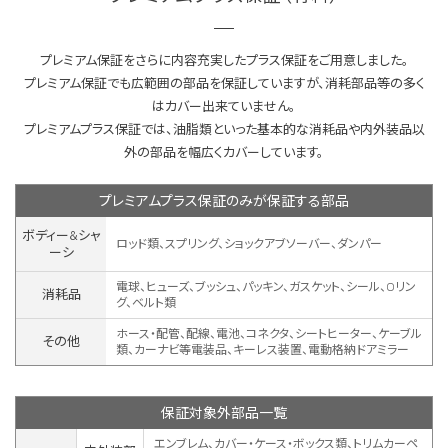
プレミアム保証をさらに内容充実したプラス保証をご用意しました。
プレミアム保証でも広範囲の部品を保証していますが、消耗部品等の多く
はカバー出来ていません。
プレミアムプラス保証では、油脂類といった基本的な消耗品や内外装品以
外の部品を幅広くカバーしています。
プレミアムプラス保証のみが保証する部品
ボディー&シャ
ロッド類、スプリング、ショックアブソーバー、ダンパー
ーシ
電球、ヒューズ、ブッシュ、パッキン、ガスケット、シール、Oリン
消耗品
グ、ベルト類
ホース・配管、配線、電池、コネクタ、シートヒーター、ケーブル
その他
類、カーナビ等電装品、キーレス装置、
電動格納ドアミラー
保証対象外部品一覧
エンブレム、カバー・ケース・ボックス類、トリムカーペ