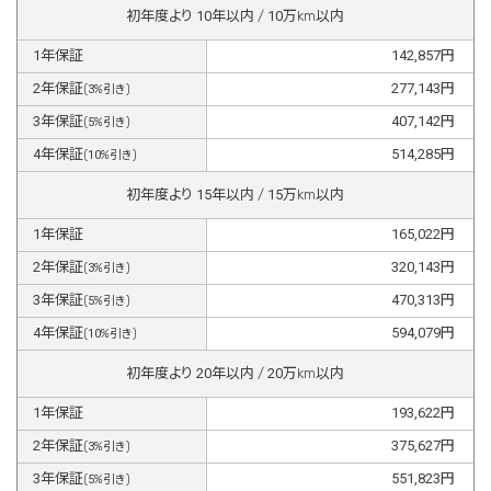
初年度より
10
年以内 /
10
万km以内
1
年保証
142,857
円
2
年保証
277,143
円
(
3
%引き)
3
年保証
407,142
円
(
5
%引き)
4
年保証
514,285
円
(
10
%引き)
初年度より
15
年以内 /
15
万km以内
1
年保証
165,022
円
2
年保証
320,143
円
(
3
%引き)
3
年保証
470,313
円
(
5
%引き)
4
年保証
594,079
円
(
10
%引き)
初年度より
20
年以内 /
20
万km以内
1
年保証
193,622
円
2
年保証
375,627
円
(
3
%引き)
3
年保証
551,823
円
(
5
%引き)