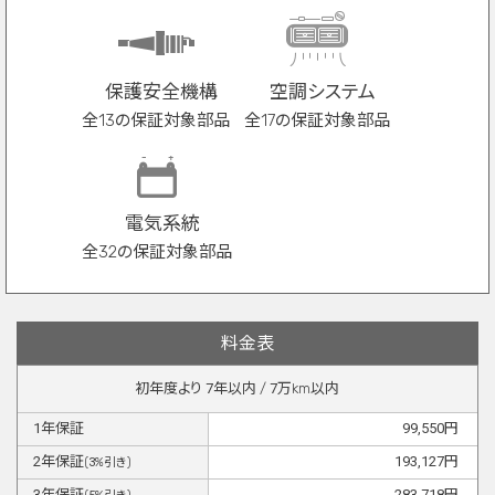
保護安全機構
空調システム
全13の保証対象部品
全17の保証対象部品
電気系統
全32の保証対象部品
料金表
初年度より
7
年以内 /
7
万km以内
1
年保証
99,550
円
2
年保証
193,127
円
(
3
%引き)
3
年保証
283,718
円