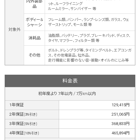
内外装部
ット、ルーフライニング
品
ルームミラー、サンバイザー 等
ボディー&
フレーム類、バンパー、ランプ・レンズ類、ガラス、ウェ
シャーシ
ザーストリップ、モール類 等
対象外
油脂類、バッテリー、プラグ、ブレーキパッド、ディスク、
消耗品
タイヤ、マフラー、フィルター類 等
ボルト、ドレンプラグ等、タイミングベルト、エアコンガ
その他
ス、その他電装品、社外品、
走行機能に影響のない音・振動・オイルのにじみ等
料金表
初年度より
7
年以内 /
7
万km以内
1
年保証
129,415
円
2
年保証
251,065
円
(
3
%引き)
3
年保証
368,833
円
(
5
%引き)
4
年保証
465,894
円
(
10
%引き)