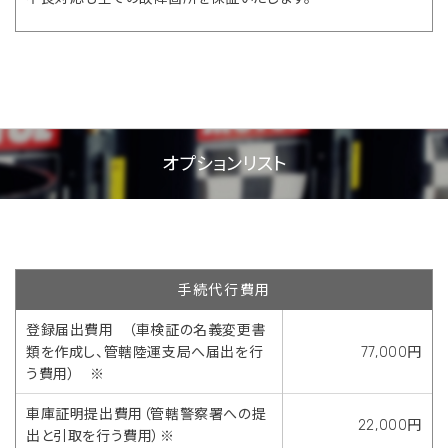
オプションリスト
手続代行費用
登録届出費用 （車検証の名義変更書
類を作成し、管轄陸運支局へ届出を行
77,000円
う費用） ※
車庫証明提出費用（管轄警察署への提
22,000円
出と引取を行う費用）※