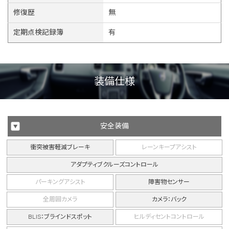
修復歴
無
定期点検記録簿
有
装備仕様
安全装備
衝突被害軽減ブレーキ
レーンキープアシスト
アダプティブクルーズコントロール
パーキングアシスト
障害物センサー
全周囲カメラ
カメラ：バック
BLIS：ブラインドスポット
ヒルディセントコントロール