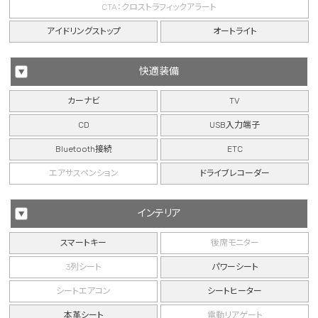
CTA：クロストラフィックアラート
アイドリングストップ
オートライト
快適装備
カーナビ
TV
CD
USB入力端子
Bluetooth接続
ETC
エアサスペンション
ドライブレコーダー
インテリア
スマートキー
後席モニター
3列シート
パワーシート
シートエアコン
シートヒーター
本革シート
電動リアゲート