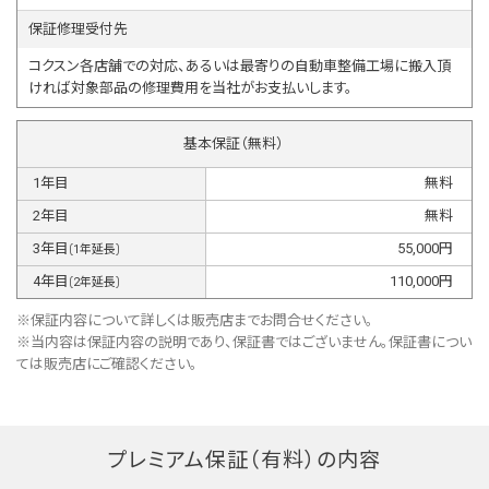
保証修理受付先
コクスン各店舗での対応、あるいは最寄りの自動車整備工場に搬入頂
ければ対象部品の修理費用を当社がお支払いします。
基本保証（無料）
1
年目
無料
2
年目
無料
3
年目
55,000
円
(
1
年延長)
4
年目
110,000
円
(
2
年延長)
※保証内容について詳しくは販売店までお問合せください。
※当内容は保証内容の説明であり、保証書ではございません。保証書につい
ては販売店にご確認ください。
プレミアム保証（有料）の内容