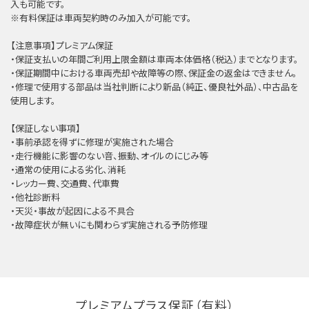
⼊も可能です。
※有料保証は⾞両契約時のみ加⼊が可能です。
【注意事項】プレミアム保証
・保証支払いの年間ご利用上限金額は車両本体価格（税込）までとなります。
・保証期間中における車両売却や故障等の際、保証金の返金はできません。
・修理で使用する部品は当社判断により新品（純正、優良社外品）、中古品を
使用します。
【保証しない事項】
・事前承認を得ずに修理が実施された場合
・走行機能に影響のない音、振動、オイルのにじみ等
・通常の使用による劣化、消耗
・レッカー費、交通費、代車費
・他社診断料
・天災・事故が起因による不具合
・故障症状が無いにも関わらず実施される予防修理
プレミアムプラス保証（有料）