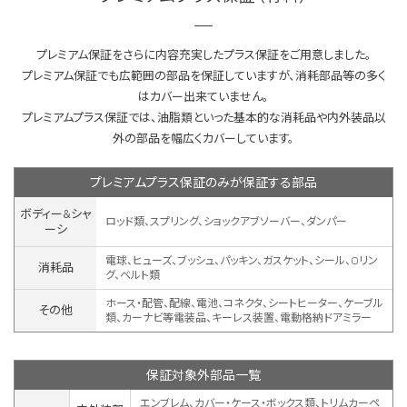
プレミアム保証をさらに内容充実したプラス保証をご用意しました。
プレミアム保証でも広範囲の部品を保証していますが、消耗部品等の多く
はカバー出来ていません。
プレミアムプラス保証では、油脂類といった基本的な消耗品や内外装品以
外の部品を幅広くカバーしています。
プレミアムプラス保証のみが保証する部品
ボディー&シャ
ロッド類、スプリング、ショックアブソーバー、ダンパー
ーシ
電球、ヒューズ、ブッシュ、パッキン、ガスケット、シール、Oリン
消耗品
グ、ベルト類
ホース・配管、配線、電池、コネクタ、シートヒーター、ケーブル
その他
類、カーナビ等電装品、キーレス装置、
電動格納ドアミラー
保証対象外部品一覧
エンブレム、カバー・ケース・ボックス類、トリムカーペ