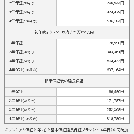
2
年保証
288,944
円
(
3
%引き)
3
年保証
424,479
円
(
5
%引き)
4
年保証
536,184
円
(
10
%引き)
初年度より
25
年以内 /
25
万km以内
1
年保証
176,990
円
2
年保証
343,361
円
(
3
%引き)
3
年保証
504,422
円
(
5
%引き)
4
年保証
637,164
円
(
10
%引き)
新車保証後の延長保証
1
年保証
88,550
円
2
年保証
171,787
円
(
3
%引き)
3
年保証
252,368
円
(
5
%引き)
4
年保証
318,780
円
(
10
%引き)
※プレミアム保証（2年内）と基本保証延⻑保証プラン（3〜4年目）の同時加