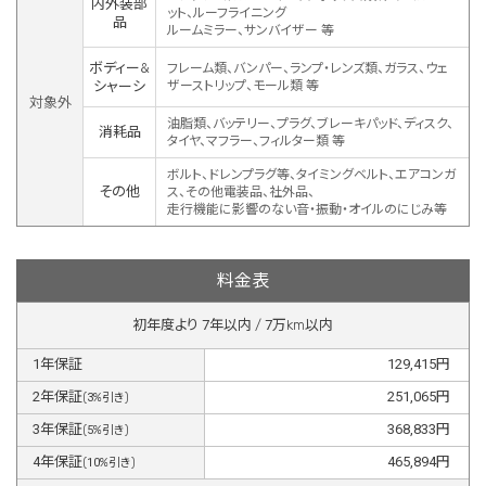
内外装部
ット、ルーフライニング
品
ルームミラー、サンバイザー 等
ボディー&
フレーム類、バンパー、ランプ・レンズ類、ガラス、ウェ
シャーシ
ザーストリップ、モール類 等
対象外
油脂類、バッテリー、プラグ、ブレーキパッド、ディスク、
消耗品
タイヤ、マフラー、フィルター類 等
ボルト、ドレンプラグ等、タイミングベルト、エアコンガ
その他
ス、その他電装品、社外品、
走行機能に影響のない音・振動・オイルのにじみ等
料金表
初年度より
7
年以内 /
7
万km以内
1
年保証
129,415
円
2
年保証
251,065
円
(
3
%引き)
3
年保証
368,833
円
(
5
%引き)
4
年保証
465,894
円
(
10
%引き)