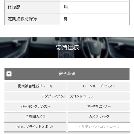
修復歴
無
定期点検記録簿
有
装備仕様
安全装備
衝突被害軽減ブレーキ
レーンキープアシスト
アダプティブクルーズコントロール
パーキングアシスト
障害物センサー
全周囲カメラ
カメラ：バック
BLIS：ブラインドスポット
ヒルディセントコントロール