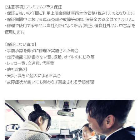
【注意事項】プレミアムプラス保証
・保証支払いの年間ご利用上限金額は車両本体価格（税込）までとなります。
・保証期間中における車両売却や故障等の際、保証金の返金はできません。
・修理で使用する部品は当社判断により新品（純正、優良社外品）、中古品を
使用します。
【保証しない事項】
・事前承認を得ずに修理が実施された場合
・走行機能に影響のない音、振動、オイルのにじみ等
・レッカー費、交通費、代車費
・他社診断料
・天災・事故が起因による不具合
・故障症状が無いにも関わらず実施される予防修理