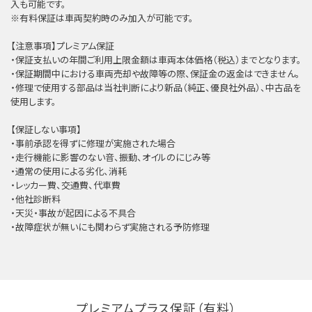
⼊も可能です。
※有料保証は⾞両契約時のみ加⼊が可能です。
【注意事項】プレミアム保証
・保証支払いの年間ご利用上限金額は車両本体価格（税込）までとなります。
・保証期間中における車両売却や故障等の際、保証金の返金はできません。
・修理で使用する部品は当社判断により新品（純正、優良社外品）、中古品を
使用します。
【保証しない事項】
・事前承認を得ずに修理が実施された場合
・走行機能に影響のない音、振動、オイルのにじみ等
・通常の使用による劣化、消耗
・レッカー費、交通費、代車費
・他社診断料
・天災・事故が起因による不具合
・故障症状が無いにも関わらず実施される予防修理
プレミアムプラス保証（有料）