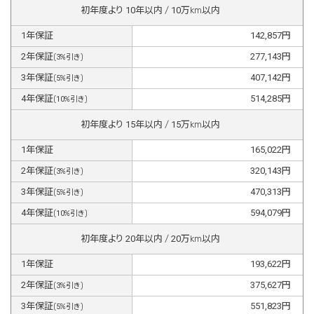
初年度より
10
年以内 /
10
万km以内
1
年保証
142,857
円
2
年保証
277,143
円
(
3
%引き)
3
年保証
407,142
円
(
5
%引き)
4
年保証
514,285
円
(
10
%引き)
初年度より
15
年以内 /
15
万km以内
1
年保証
165,022
円
2
年保証
320,143
円
(
3
%引き)
3
年保証
470,313
円
(
5
%引き)
4
年保証
594,079
円
(
10
%引き)
初年度より
20
年以内 /
20
万km以内
1
年保証
193,622
円
2
年保証
375,627
円
(
3
%引き)
3
年保証
551,823
円
(
5
%引き)