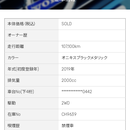
本体価格（税込）
SOLD
オーナー歴
走行距離
107,100km
カラー
オニキスブラックメタリック
年式(初度登録年)
2019年
排気量
2000cc
車台No(下4桁)
************0442
駆動
2WD
在庫No
CH9639
喫煙歴
禁煙車