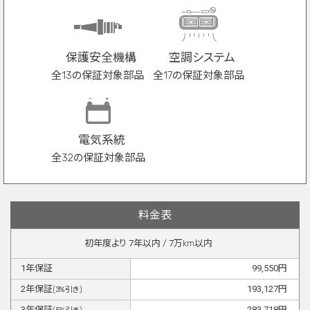
保護安全機構
空調システム
全13の保証対象部品
全17の保証対象部品
電気系統
全32の保証対象部品
料金表
初年度より
7
年以内 /
7
万km以内
1
年保証
99,550
円
2
年保証
193,127
円
(
3
%引き)
3
年保証
283,718
円