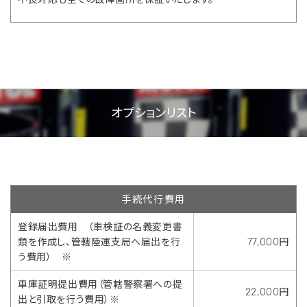
オプションリスト
手続代行費用
登録届出費用 （車検証の名義変更書
類を作成し、管轄陸運支局へ届出を行
77,000円
う費用） ※
車庫証明提出費用（管轄警察署への提
22,000円
出と引取を行う費用）※