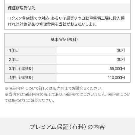
保証修理受付先
コクスン各店舗での対応、あるいは最寄りの自動車整備工場に搬入頂
ければ対象部品の修理費用を当社がお支払いします。
基本保証（無料）
1
年目
無料
2
年目
無料
3
年目
55,000
円
(
1
年延長)
4
年目
110,000
円
(
2
年延長)
※保証内容について詳しくは販売店までお問合せください。
※当内容は保証内容の説明であり、保証書ではございません。保証書につい
ては販売店にご確認ください。
プレミアム保証（有料）の内容