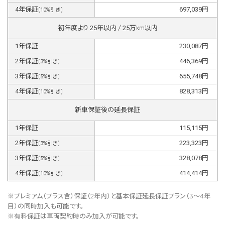
4
年保証
697,039
円
(
10
%引き)
初年度より
25
年以内 /
25
万km以内
1
年保証
230,087
円
2
年保証
446,369
円
(
3
%引き)
3
年保証
655,748
円
(
5
%引き)
4
年保証
828,313
円
(
10
%引き)
新車保証後の延長保証
1
年保証
115,115
円
2
年保証
223,323
円
(
3
%引き)
3
年保証
328,078
円
(
5
%引き)
4
年保証
414,414
円
(
10
%引き)
※プレミアム（プラス含）保証（2年内）と基本保証延長保証プラン（3～4年
目）の同時加入も可能です。
※有料保証は⾞両契約時のみ加⼊が可能です。