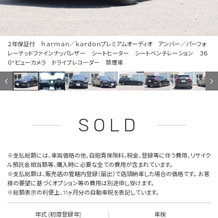
２年保証付 ｈａｒｍａｎ／ｋａｒｄｏｎプレミアムオーディオ アンバー／パーフォ
レーテッドファインナッパレザー シートヒーター シートベンチレーション ３６
０°ビューカメラ ドライブレコーダー 禁煙車
SOLD
※支払総額には、車両価格の他、自賠責保険料、税金、登録等に伴う費用、リサイク
ル預託金相当額等、購入時に必要な全ての費用が含まれています。
※支払総額は、販売店の管轄内登録（届出）で店頭納車した場合の価格です。 お客
様の要望に基づくオプション等の費用は別途申し受けます。
※総額表示の利便上、11ヶ月分の自動車税を表記しています。
年式 (初度登録年)
車検