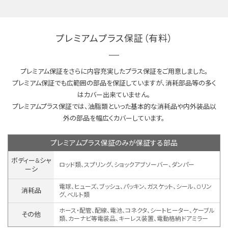
プレミアムプラス保証（有料）
プレミアム保証をさらに内容充実したプラス保証をご用意しました。
プレミアム保証でも広範囲の部品を保証していますが、消耗部品等の多く
はカバー出来ていません。
プレミアムプラス保証では、油脂類といった基本的な消耗品や内外装品以
外の部品を幅広くカバーしています。
プレミアムプラス保証のみが保証する部品
ボディー&シャ
ロッド類、スプリング、ショックアブソーバー、ダンパー
ーシ
電球、ヒューズ、ブッシュ、パッキン、ガスケット、シール、Oリン
消耗品
グ、ベルト類
ホース・配管、配線、電池、コネクタ、シートヒーター、ケーブル
その他
類、カーナビ等電装品、キーレス装置、
電動格納ドアミラー