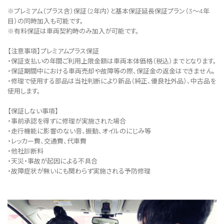
※プレミアム（プラス含）保証（2年内）と基本保証延長保証プラン（3～4年
目）の同時加入も可能です。
※有料保証は⾞両契約時のみ加⼊が可能です。
【注意事項】プレミアムプラス保証
・保証支払いの年間ご利用上限金額は車両本体価格（税込）までとなります。
・保証期間中における車両売却や故障等の際、保証金の返金はできません。
・修理で使用する部品は当社判断により新品（純正、優良社外品）、中古品を
使用します。
【保証しない事項】
・事前承認を得ずに修理が実施された場合
・走行機能に影響のない音、振動、オイルのにじみ等
・レッカー費、交通費、代車費
・他社診断料
・天災・事故が起因による不具合
・故障症状が無いにも関わらず実施される予防修理