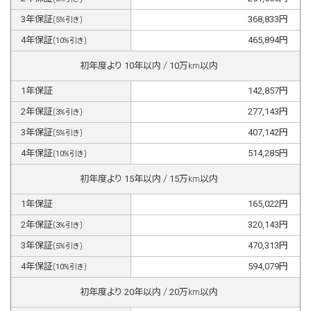
3
年保証
368,833
円
(
5
%引き)
4
年保証
465,894
円
(
10
%引き)
初年度より
10
年以内 /
10
万km以内
1
年保証
142,857
円
2
年保証
277,143
円
(
3
%引き)
3
年保証
407,142
円
(
5
%引き)
4
年保証
514,285
円
(
10
%引き)
初年度より
15
年以内 /
15
万km以内
1
年保証
165,022
円
2
年保証
320,143
円
(
3
%引き)
3
年保証
470,313
円
(
5
%引き)
4
年保証
594,079
円
(
10
%引き)
初年度より
20
年以内 /
20
万km以内