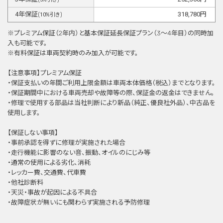
4
年保証
318,780
円
(
10
%引き)
※プレミアム保証（2年内）と基本保証延⻑保証プラン（3〜4年目）の同時加
⼊も可能です。
※有料保証は⾞両契約時のみ加⼊が可能です。
【注意事項】プレミアム保証
・保証支払いの年間ご利用上限金額は車両本体価格（税込）までとなります。
・保証期間中における車両売却や故障等の際、保証金の返金はできません。
・修理で使用する部品は当社判断により新品（純正、優良社外品）、中古品を
使用します。
【保証しない事項】
・事前承認を得ずに修理が実施された場合
・走行機能に影響のない音、振動、オイルのにじみ等
・通常の使用による劣化、消耗
・レッカー費、交通費、代車費
・他社診断料
・天災・事故が起因による不具合
・故障症状が無いにも関わらず実施される予防修理