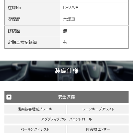
在庫No
CH9798
喫煙歴
禁煙車
修復歴
無
定期点検記録簿
有
装備仕様
安全装備
衝突被害軽減ブレーキ
レーンキープアシスト
アダプティブクルーズコントロール
パーキングアシスト
障害物センサー