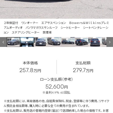
２年保証付 ワンオーナー エアサスペンション Ｂｏｗｅｒｓ＆Ｗｉｌｋｉｎｓプレミ
アムオーディオ パノラマガラスサンルーフ シートヒーター シートベンチレーシ
ョン ステアリングヒーター 禁煙車
本体価格
支払総額
257.8
279.7
万円
万円
ローン支払額（参考）
52,600
円
※金利4.9％ 60回払
※支払総額には、車両価格の他、自賠責保険料、税金、登録等に伴う費用、リサイク
ル預託金相当額等、購入時に必要な全ての費用が含まれています。
※支払総額は、販売店の管轄内登録（届出）で店頭納車した場合の価格です。 お客