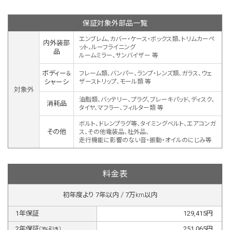
保証対象外部品一覧
エンブレム、カバー・ケース・ボックス類、トリムカーペ
内外装部
ット、ルーフライニング
品
ルームミラー、サンバイザー 等
ボディー&
フレーム類、バンパー、ランプ・レンズ類、ガラス、ウェ
シャーシ
ザーストリップ、モール類 等
対象外
油脂類、バッテリー、プラグ、ブレーキパッド、ディスク、
消耗品
タイヤ、マフラー、フィルター類 等
ボルト、ドレンプラグ等、タイミングベルト、エアコンガ
その他
ス、その他電装品、社外品、
走行機能に影響のない音・振動・オイルのにじみ等
料金表
初年度より
7
年以内 /
7
万km以内
1
年保証
129,415
円
2
年保証
251,065
円
(
3
%引き)