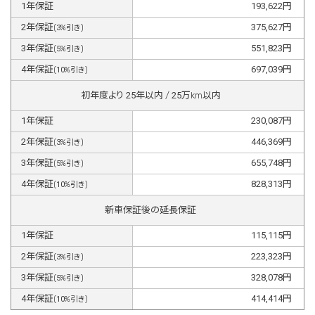
1
年保証
193,622
円
2
年保証
375,627
円
(
3
%引き)
3
年保証
551,823
円
(
5
%引き)
4
年保証
697,039
円
(
10
%引き)
初年度より
25
年以内 /
25
万km以内
1
年保証
230,087
円
2
年保証
446,369
円
(
3
%引き)
3
年保証
655,748
円
(
5
%引き)
4
年保証
828,313
円
(
10
%引き)
新車保証後の延長保証
1
年保証
115,115
円
2
年保証
223,323
円
(
3
%引き)
3
年保証
328,078
円
(
5
%引き)
4
年保証
414,414
円
(
10
%引き)