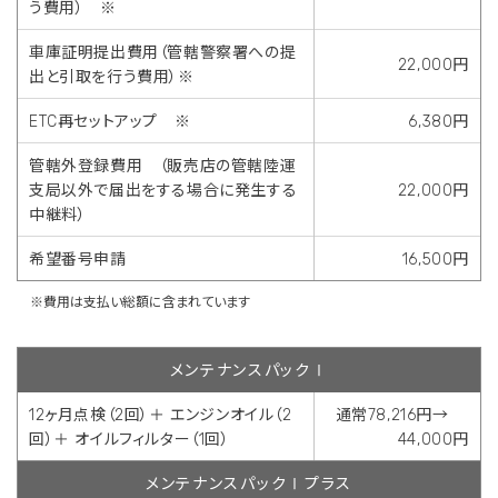
う費用） ※
車庫証明提出費用（管轄警察署への提
22,000円
出と引取を行う費用）※
ETC再セットアップ ※
6,380円
管轄外登録費用 （販売店の管轄陸運
支局以外で届出をする場合に発生する
22,000円
中継料）
希望番号申請
16,500円
※費用は支払い総額に含まれています
メンテナンスパックⅠ
12ヶ月点検（2回）＋ エンジンオイル（2
通常78,216円→
回）＋ オイルフィルター（1回）
44,000円
メンテナンスパックⅠプラス