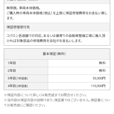
無制限。 車両本体価格。
ご購入時の車両本体価格（税込）を上限に保証修理費用をお支払い致し
ます。
保証修理受付先
コクスン各店舗での対応、あるいは最寄りの自動車整備工場に搬入頂
ければ対象部品の修理費用を当社がお支払いします。
基本保証（無料）
1
年目
無料
2
年目
無料
3
年目
55,000
円
(
1
年延長)
4
年目
110,000
円
(
2
年延長)
※保証内容について詳しくは販売店までお問合せください。
※当内容は保証内容の説明であり、保証書ではございません。保証書につい
ては販売店にご確認ください。