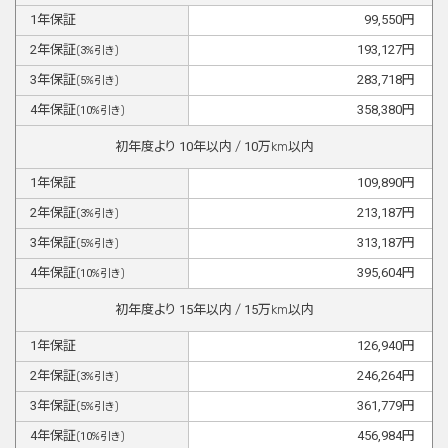
1
年保証
99,550
円
2
年保証
193,127
円
(
3
%引き)
3
年保証
283,718
円
(
5
%引き)
4
年保証
358,380
円
(
10
%引き)
初年度より
10
年以内 /
10
万km以内
1
年保証
109,890
円
2
年保証
213,187
円
(
3
%引き)
3
年保証
313,187
円
(
5
%引き)
4
年保証
395,604
円
(
10
%引き)
初年度より
15
年以内 /
15
万km以内
1
年保証
126,940
円
2
年保証
246,264
円
(
3
%引き)
3
年保証
361,779
円
(
5
%引き)
4
年保証
456,984
円
(
10
%引き)