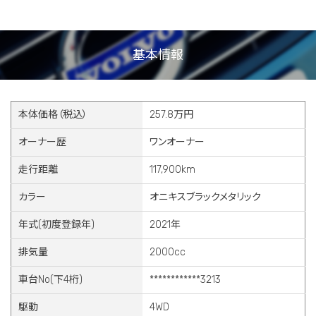
基本情報
本体価格（税込）
257.8万円
オーナー歴
ワンオーナー
走行距離
117,900km
カラー
オニキスブラックメタリック
年式(初度登録年)
2021年
排気量
2000cc
車台No(下4桁)
************3213
駆動
4WD