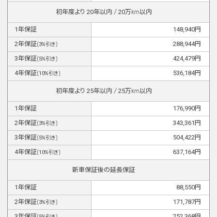
初年度より
20
年以内 /
20
万km以内
1
年保証
148,940
円
2
年保証
288,944
円
(
3
%引き)
3
年保証
424,479
円
(
5
%引き)
4
年保証
536,184
円
(
10
%引き)
初年度より
25
年以内 /
25
万km以内
1
年保証
176,990
円
2
年保証
343,361
円
(
3
%引き)
3
年保証
504,422
円
(
5
%引き)
4
年保証
637,164
円
(
10
%引き)
新車保証後の延長保証
1
年保証
88,550
円
2
年保証
171,787
円
(
3
%引き)
3
年保証
252,368
円
(
5
%引き)