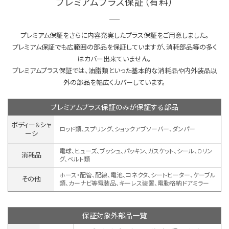
プレミアムプラス保証（有料）
プレミアム保証をさらに内容充実したプラス保証をご用意しました。
プレミアム保証でも広範囲の部品を保証していますが、消耗部品等の多く
はカバー出来ていません。
プレミアムプラス保証では、油脂類といった基本的な消耗品や内外装品以
外の部品を幅広くカバーしています。
プレミアムプラス保証のみが保証する部品
ボディー&シャ
ロッド類、スプリング、ショックアブソーバー、ダンパー
ーシ
電球、ヒューズ、ブッシュ、パッキン、ガスケット、シール、Oリン
消耗品
グ、ベルト類
ホース・配管、配線、電池、コネクタ、シートヒーター、ケーブル
その他
類、カーナビ等電装品、キーレス装置、
電動格納ドアミラー
保証対象外部品一覧