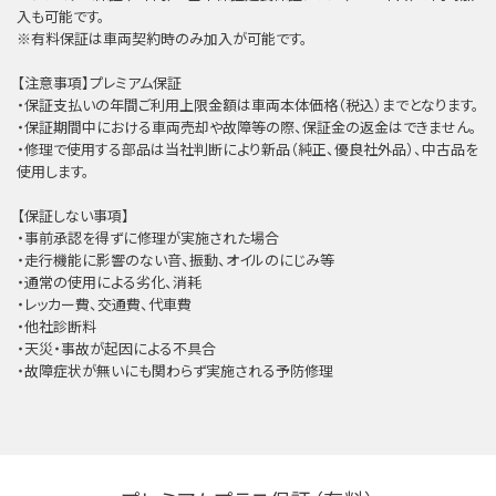
⼊も可能です。
※有料保証は⾞両契約時のみ加⼊が可能です。
【注意事項】プレミアム保証
・保証支払いの年間ご利用上限金額は車両本体価格（税込）までとなります。
・保証期間中における車両売却や故障等の際、保証金の返金はできません。
・修理で使用する部品は当社判断により新品（純正、優良社外品）、中古品を
使用します。
【保証しない事項】
・事前承認を得ずに修理が実施された場合
・走行機能に影響のない音、振動、オイルのにじみ等
・通常の使用による劣化、消耗
・レッカー費、交通費、代車費
・他社診断料
・天災・事故が起因による不具合
・故障症状が無いにも関わらず実施される予防修理