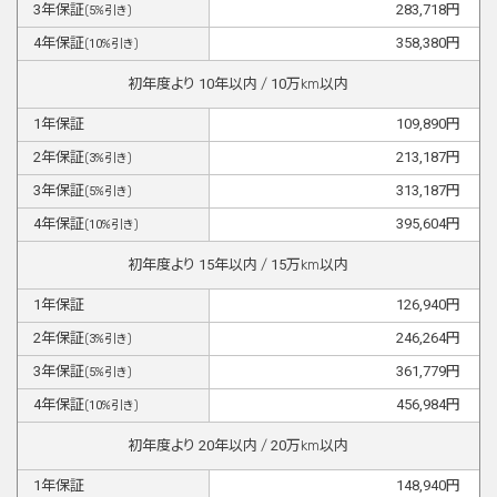
3
年保証
283,718
円
(
5
%引き)
4
年保証
358,380
円
(
10
%引き)
初年度より
10
年以内 /
10
万km以内
1
年保証
109,890
円
2
年保証
213,187
円
(
3
%引き)
3
年保証
313,187
円
(
5
%引き)
4
年保証
395,604
円
(
10
%引き)
初年度より
15
年以内 /
15
万km以内
1
年保証
126,940
円
2
年保証
246,264
円
(
3
%引き)
3
年保証
361,779
円
(
5
%引き)
4
年保証
456,984
円
(
10
%引き)
初年度より
20
年以内 /
20
万km以内
1
年保証
148,940
円