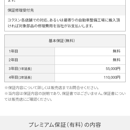
ます。
保証修理受付先
コクスン各店舗での対応、あるいは最寄りの自動車整備工場に搬入頂
ければ対象部品の修理費用を当社がお支払いします。
基本保証（無料）
1
年目
無料
2
年目
無料
3
年目
55,000
円
(
1
年延長)
4
年目
110,000
円
(
2
年延長)
※保証内容について詳しくは販売店までお問合せください。
※当内容は保証内容の説明であり、保証書ではございません。保証書につい
ては販売店にご確認ください。
プレミアム保証（有料）の内容