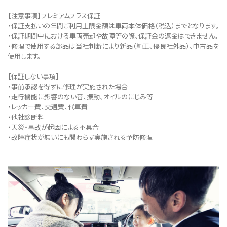
【注意事項】プレミアムプラス保証
・保証支払いの年間ご利用上限金額は車両本体価格（税込）までとなります。
・保証期間中における車両売却や故障等の際、保証金の返金はできません。
・修理で使用する部品は当社判断により新品（純正、優良社外品）、中古品を
使用します。
【保証しない事項】
・事前承認を得ずに修理が実施された場合
・走行機能に影響のない音、振動、オイルのにじみ等
・レッカー費、交通費、代車費
・他社診断料
・天災・事故が起因による不具合
・故障症状が無いにも関わらず実施される予防修理