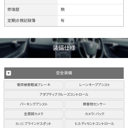
修復歴
無
定期点検記録簿
有
装備仕様
安全装備
衝突被害軽減ブレーキ
レーンキープアシスト
アダプティブクルーズコントロール
パーキングアシスト
障害物センサー
全周囲カメラ
カメラ：バック
BLIS：ブラインドスポット
ヒルディセントコントロール