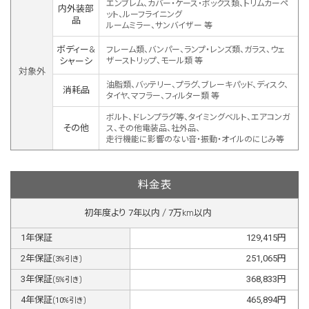
エンブレム、カバー・ケース・ボックス類、トリムカーペ
内外装部
ット、ルーフライニング
品
ルームミラー、サンバイザー 等
ボディー&
フレーム類、バンパー、ランプ・レンズ類、ガラス、ウェ
シャーシ
ザーストリップ、モール類 等
対象外
油脂類、バッテリー、プラグ、ブレーキパッド、ディスク、
消耗品
タイヤ、マフラー、フィルター類 等
ボルト、ドレンプラグ等、タイミングベルト、エアコンガ
その他
ス、その他電装品、社外品、
走行機能に影響のない音・振動・オイルのにじみ等
料金表
初年度より
7
年以内 /
7
万km以内
1
年保証
129,415
円
2
年保証
251,065
円
(
3
%引き)
3
年保証
368,833
円
(
5
%引き)
4
年保証
465,894
円
(
10
%引き)