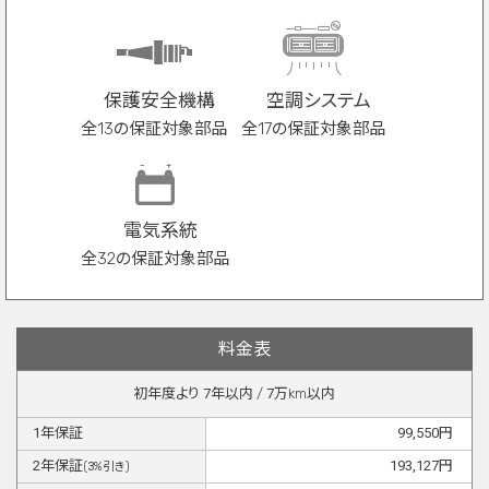
保護安全機構
空調システム
全13の保証対象部品
全17の保証対象部品
電気系統
全32の保証対象部品
料金表
初年度より
7
年以内 /
7
万km以内
1
年保証
99,550
円
2
年保証
193,127
円
(
3
%引き)