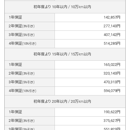
初年度より
10
年以内 /
10
万km以内
1
年保証
142,857
円
2
年保証
277,143
円
(
3
%引き)
3
年保証
407,142
円
(
5
%引き)
4
年保証
514,285
円
(
10
%引き)
初年度より
15
年以内 /
15
万km以内
1
年保証
165,022
円
2
年保証
320,143
円
(
3
%引き)
3
年保証
470,313
円
(
5
%引き)
4
年保証
594,079
円
(
10
%引き)
初年度より
20
年以内 /
20
万km以内
1
年保証
193,622
円
2
年保証
375,627
円
(
3
%引き)
3
年保証
551,823
円
(
5
%引き)