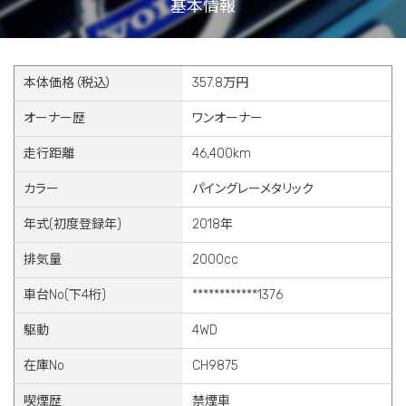
基本情報
本体価格（税込）
357.8万円
オーナー歴
ワンオーナー
走行距離
46,400km
カラー
パイングレーメタリック
年式(初度登録年)
2018年
排気量
2000cc
車台No(下4桁)
************1376
駆動
4WD
在庫No
CH9875
喫煙歴
禁煙車