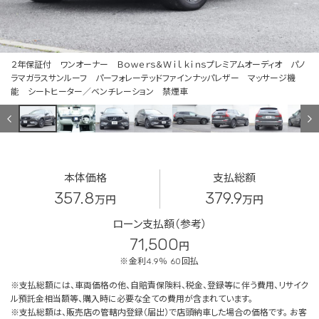
２年保証付 ワンオーナー Ｂｏｗｅｒｓ＆Ｗｉｌｋｉｎｓプレミアムオーディオ パノ
ラマガラスサンルーフ パーフォレーテッドファインナッパレザー マッサージ機
能 シートヒーター／ベンチレーション 禁煙車
本体価格
支払総額
357.8
379.9
万円
万円
ローン支払額（参考）
71,500
円
※金利4.9％ 60回払
※支払総額には、車両価格の他、自賠責保険料、税金、登録等に伴う費用、リサイク
ル預託金相当額等、購入時に必要な全ての費用が含まれています。
※支払総額は、販売店の管轄内登録（届出）で店頭納車した場合の価格です。 お客