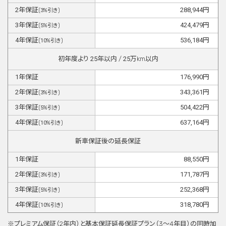
2
年保証
288,944
円
(
3
%引き)
3
年保証
424,479
円
(
5
%引き)
4
年保証
536,184
円
(
10
%引き)
初年度より
25
年以内 /
25
万km以内
1
年保証
176,990
円
2
年保証
343,361
円
(
3
%引き)
3
年保証
504,422
円
(
5
%引き)
4
年保証
637,164
円
(
10
%引き)
新車保証後の延長保証
1
年保証
88,550
円
2
年保証
171,787
円
(
3
%引き)
3
年保証
252,368
円
(
5
%引き)
4
年保証
318,780
円
(
10
%引き)
※プレミアム保証（2年内）と基本保証延⻑保証プラン（3〜4年目）の同時加