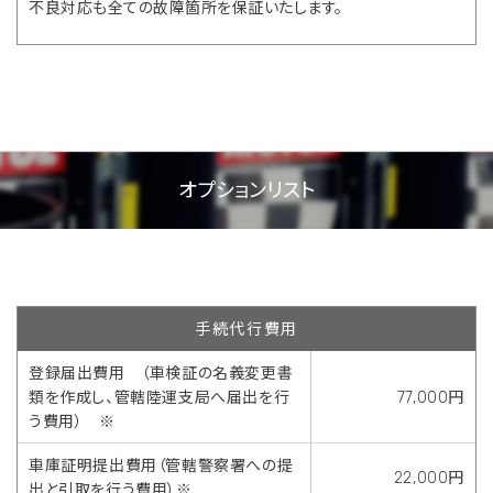
不良対応も全ての故障箇所を保証いたします。
オプションリスト
手続代行費用
登録届出費用 （車検証の名義変更書
類を作成し、管轄陸運支局へ届出を行
77,000円
う費用） ※
車庫証明提出費用（管轄警察署への提
22,000円
出と引取を行う費用）※