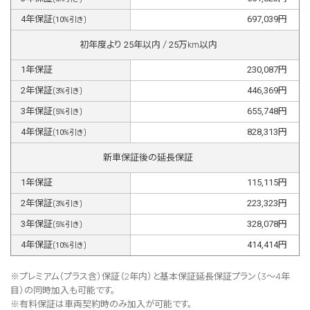
4
年保証
697,039
円
(
10
%引き)
初年度より
25
年以内 /
25
万km以内
1
年保証
230,087
円
2
年保証
446,369
円
(
3
%引き)
3
年保証
655,748
円
(
5
%引き)
4
年保証
828,313
円
(
10
%引き)
新車保証後の延長保証
1
年保証
115,115
円
2
年保証
223,323
円
(
3
%引き)
3
年保証
328,078
円
(
5
%引き)
4
年保証
414,414
円
(
10
%引き)
※プレミアム（プラス含）保証（2年内）と基本保証延長保証プラン（3～4年
目）の同時加入も可能です。
※有料保証は⾞両契約時のみ加⼊が可能です。