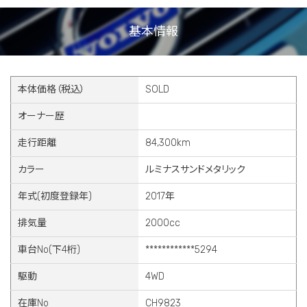
基本情報
本体価格（税込）
SOLD
オーナー歴
走行距離
84,300km
カラー
ルミナスサンドメタリック
年式(初度登録年)
2017年
排気量
2000cc
車台No(下4桁)
************5294
駆動
4WD
在庫No
CH9823