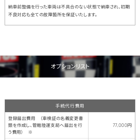
納車前整備を行った車両は不具合のない状態で納車され、初期
不良対応も全ての故障箇所を保証いたします。
オプションリスト
手続代行費用
登録届出費用 （車検証の名義変更書
類を作成し、管轄陸運支局へ届出を行
77,000円
う費用） ※