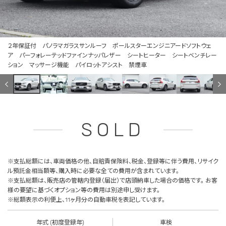
２年保証付 パノラマガラスサンルーフ ポールスターエンジニアードソフトウェ
ア パーフォレーテッドファインナッパレザー シートヒーター シートベンチレー
ション マッサージ機能 パイロットアシスト 禁煙車
SOLD
※支払総額には、車両価格の他、自賠責保険料、税金、登録等に伴う費用、リサイク
ル預託金相当額等、購入時に必要な全ての費用が含まれています。
※支払総額は、販売店の管轄内登録（届出）で店頭納車した場合の価格です。 お客
様の要望に基づくオプション等の費用は別途申し受けます。
※総額表示の利便上、11ヶ月分の自動車税を表記しています。
年式 (初度登録年)
車検