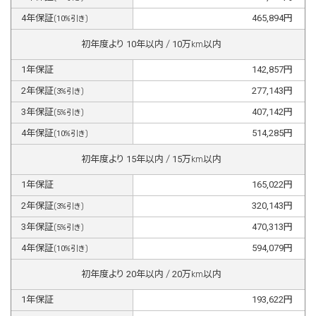
4
年保証
465,894
円
(
10
%引き)
初年度より
10
年以内 /
10
万km以内
1
年保証
142,857
円
2
年保証
277,143
円
(
3
%引き)
3
年保証
407,142
円
(
5
%引き)
4
年保証
514,285
円
(
10
%引き)
初年度より
15
年以内 /
15
万km以内
1
年保証
165,022
円
2
年保証
320,143
円
(
3
%引き)
3
年保証
470,313
円
(
5
%引き)
4
年保証
594,079
円
(
10
%引き)
初年度より
20
年以内 /
20
万km以内
1
年保証
193,622
円