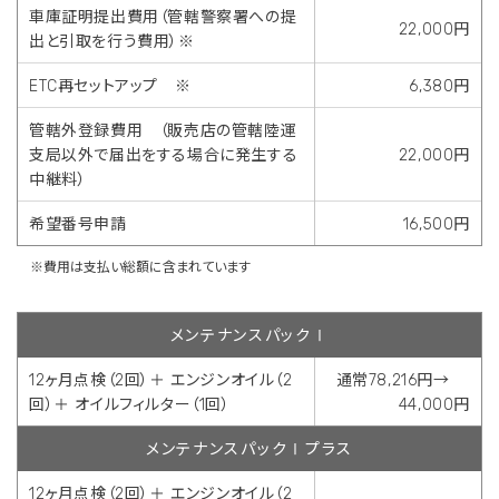
車庫証明提出費用（管轄警察署への提
22,000円
出と引取を行う費用）※
ETC再セットアップ ※
6,380円
管轄外登録費用 （販売店の管轄陸運
支局以外で届出をする場合に発生する
22,000円
中継料）
希望番号申請
16,500円
※費用は支払い総額に含まれています
メンテナンスパックⅠ
12ヶ月点検（2回）＋ エンジンオイル（2
通常78,216円→
回）＋ オイルフィルター（1回）
44,000円
メンテナンスパックⅠプラス
12ヶ月点検（2回）＋ エンジンオイル（2