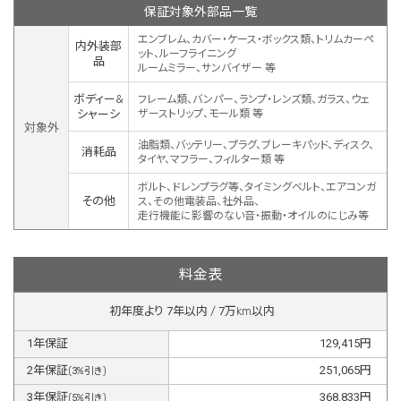
保証対象外部品一覧
エンブレム、カバー・ケース・ボックス類、トリムカーペ
内外装部
ット、ルーフライニング
品
ルームミラー、サンバイザー 等
ボディー&
フレーム類、バンパー、ランプ・レンズ類、ガラス、ウェ
シャーシ
ザーストリップ、モール類 等
対象外
油脂類、バッテリー、プラグ、ブレーキパッド、ディスク、
消耗品
タイヤ、マフラー、フィルター類 等
ボルト、ドレンプラグ等、タイミングベルト、エアコンガ
その他
ス、その他電装品、社外品、
走行機能に影響のない音・振動・オイルのにじみ等
料金表
初年度より
7
年以内 /
7
万km以内
1
年保証
129,415
円
2
年保証
251,065
円
(
3
%引き)
3
年保証
368,833
円
(
5
%引き)