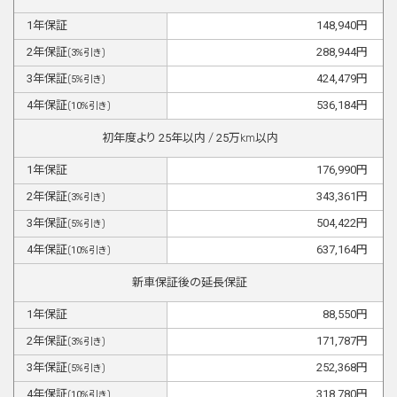
1
年保証
148,940
円
2
年保証
288,944
円
(
3
%引き)
3
年保証
424,479
円
(
5
%引き)
4
年保証
536,184
円
(
10
%引き)
初年度より
25
年以内 /
25
万km以内
1
年保証
176,990
円
2
年保証
343,361
円
(
3
%引き)
3
年保証
504,422
円
(
5
%引き)
4
年保証
637,164
円
(
10
%引き)
新車保証後の延長保証
1
年保証
88,550
円
2
年保証
171,787
円
(
3
%引き)
3
年保証
252,368
円
(
5
%引き)
4
年保証
318,780
円
(
10
%引き)