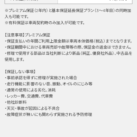
※プレミアム保証（2年内）と基本保証延⻑保証プラン（3〜4年目）の同時加
⼊も可能です。
※有料保証は⾞両契約時のみ加⼊が可能です。
【注意事項】プレミアム保証
・保証支払いの年間ご利用上限金額は車両本体価格（税込）までとなります。
・保証期間中における車両売却や故障等の際、保証金の返金はできません。
・修理で使用する部品は当社判断により新品（純正、優良社外品）、中古品を
使用します。
【保証しない事項】
・事前承認を得ずに修理が実施された場合
・走行機能に影響のない音、振動、オイルのにじみ等
・通常の使用による劣化、消耗
・レッカー費、交通費、代車費
・他社診断料
・天災・事故が起因による不具合
・故障症状が無いにも関わらず実施される予防修理