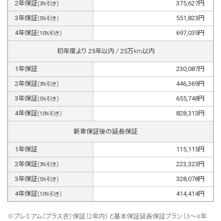
2
年保証
375,627
円
(
3
%引き)
3
年保証
551,823
円
(
5
%引き)
4
年保証
697,039
円
(
10
%引き)
初年度より
25
年以内 /
25
万km以内
1
年保証
230,087
円
2
年保証
446,369
円
(
3
%引き)
3
年保証
655,748
円
(
5
%引き)
4
年保証
828,313
円
(
10
%引き)
新車保証後の延長保証
1
年保証
115,115
円
2
年保証
223,323
円
(
3
%引き)
3
年保証
328,078
円
(
5
%引き)
4
年保証
414,414
円
(
10
%引き)
※プレミアム（プラス含）保証（2年内）と基本保証延長保証プラン（3～4年