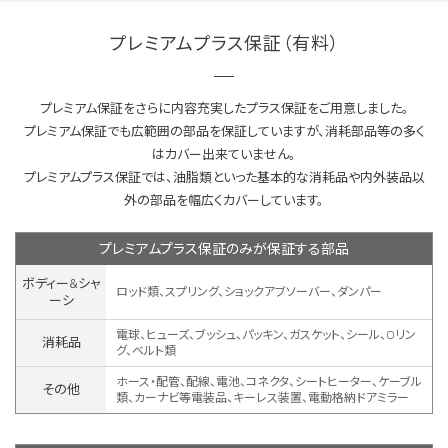
プレミアムプラス保証（有料）
プレミアム保証をさらに内容充実したプラス保証をご用意しました。
プレミアム保証でも広範囲の部品を保証していますが、消耗部品等の多く
はカバー出来ていません。
プレミアムプラス保証では、油脂類といった基本的な消耗品や内外装品以
外の部品を幅広くカバーしています。
プレミアムプラス保証のみが保証する部品
ボディー&シャ
ロッド類、スプリング、ショックアブソーバー、ダンパー
ーシ
電球、ヒューズ、ブッシュ、パッキン、ガスケット、シール、Oリン
消耗品
グ、ベルト類
ホース・配管、配線、電池、コネクタ、シートヒーター、ケーブル
その他
類、カーナビ等電装品、キーレス装置、
電動格納ドアミラー