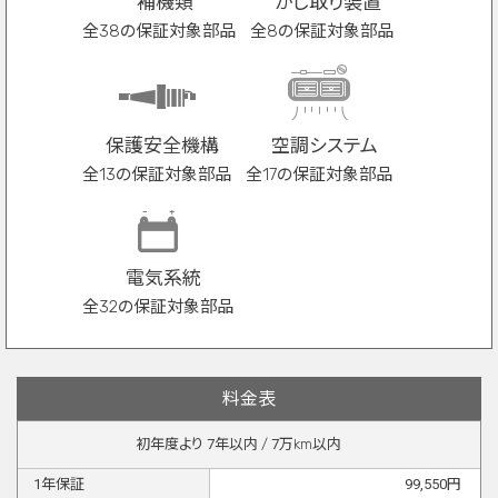
補機類
かじ取り装置
全38の保証対象部品
全8の保証対象部品
保護安全機構
空調システム
全13の保証対象部品
全17の保証対象部品
電気系統
全32の保証対象部品
料金表
初年度より
7
年以内 /
7
万km以内
1
年保証
99,550
円