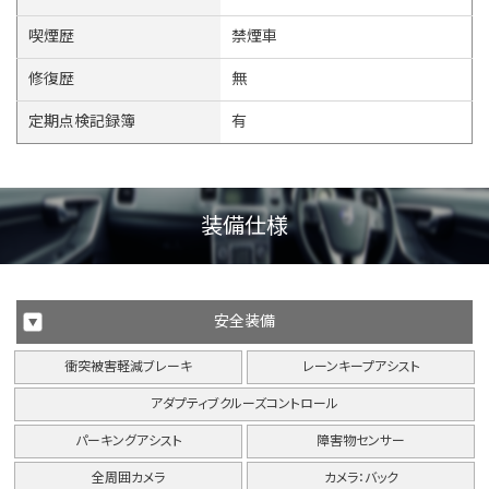
喫煙歴
禁煙車
修復歴
無
定期点検記録簿
有
装備仕様
安全装備
衝突被害軽減ブレーキ
レーンキープアシスト
アダプティブクルーズコントロール
パーキングアシスト
障害物センサー
全周囲カメラ
カメラ：バック