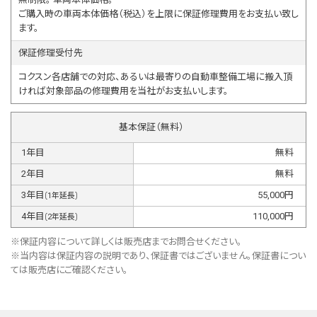
ご購入時の車両本体価格（税込）を上限に保証修理費用をお支払い致し
ます。
保証修理受付先
コクスン各店舗での対応、あるいは最寄りの自動車整備工場に搬入頂
ければ対象部品の修理費用を当社がお支払いします。
基本保証（無料）
1
年目
無料
2
年目
無料
3
年目
55,000
円
(
1
年延長)
4
年目
110,000
円
(
2
年延長)
※保証内容について詳しくは販売店までお問合せください。
※当内容は保証内容の説明であり、保証書ではございません。保証書につい
ては販売店にご確認ください。