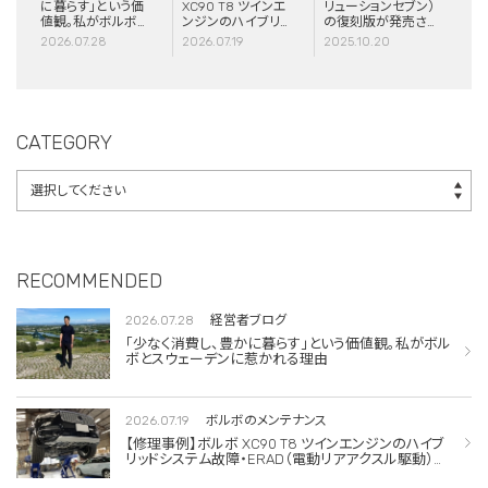
に暮らす」という価
XC90 T8 ツインエ
リューションセブン）
値観。私がボルボと
ンジンのハイブリッ
の復刻版が発売さ
スウェーデンに惹か
ドシステム故障・
れました！
2026.07.28
2026.07.19
2025.10.20
れる理由
ERAD（電動リアア
クスル駆動）交換・
エアコンコンプレッ
サー交換
CATEGORY
RECOMMENDED
2026.07.28
経営者ブログ
「少なく消費し、豊かに暮らす」という価値観。私がボル
ボとスウェーデンに惹かれる理由
2026.07.19
ボルボのメンテナンス
【修理事例】ボルボ XC90 T8 ツインエンジンのハイブ
リッドシステム故障・ERAD（電動リアアクスル駆動）交
換・エアコンコンプレッサー交換