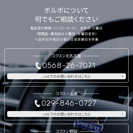
ボルボについて
何でもご相談ください
電話受付時間:10:00-18:00 定休日:火曜日
（野田店・横浜店は火曜日・水曜日定休）
※定休日が祝日の場合は翌営業日を休業
コクスン北名古屋
0568-26-7071
LINEでのお問い合わせはこちら
コクスン土浦
029-846-0727
LINEでのお問い合わせはこちら
コクスン野田