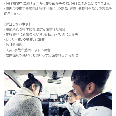
・保証期間中における車両売却や故障等の際、保証金の返金はできません。
・修理で使用する部品は当社判断により新品（純正、優良社外品）、中古品を
使用します。
【保証しない事項】
・事前承認を得ずに修理が実施された場合
・走行機能に影響のない音、振動、オイルのにじみ等
・レッカー費、交通費、代車費
・他社診断料
・天災・事故が起因による不具合
・故障症状が無いにも関わらず実施される予防修理