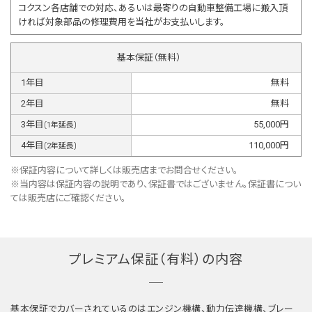
コクスン各店舗での対応、あるいは最寄りの自動車整備工場に搬入頂
ければ対象部品の修理費用を当社がお支払いします。
基本保証（無料）
1
年目
無料
2
年目
無料
3
年目
55,000
円
(
1
年延長)
4
年目
110,000
円
(
2
年延長)
※保証内容について詳しくは販売店までお問合せください。
※当内容は保証内容の説明であり、保証書ではございません。保証書につい
ては販売店にご確認ください。
プレミアム保証（有料）の内容
基本保証でカバーされているのはエンジン機構、動力伝達機構、ブレー