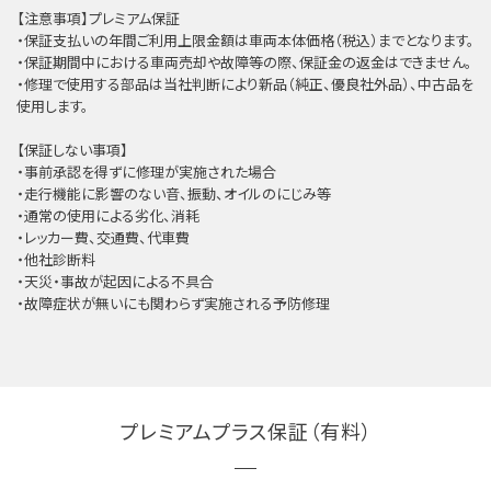
【注意事項】プレミアム保証
・保証支払いの年間ご利用上限金額は車両本体価格（税込）までとなります。
・保証期間中における車両売却や故障等の際、保証金の返金はできません。
・修理で使用する部品は当社判断により新品（純正、優良社外品）、中古品を
使用します。
【保証しない事項】
・事前承認を得ずに修理が実施された場合
・走行機能に影響のない音、振動、オイルのにじみ等
・通常の使用による劣化、消耗
・レッカー費、交通費、代車費
・他社診断料
・天災・事故が起因による不具合
・故障症状が無いにも関わらず実施される予防修理
プレミアムプラス保証（有料）