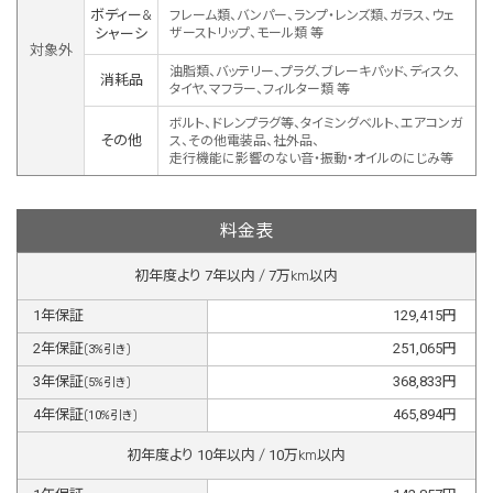
ボディー&
フレーム類、バンパー、ランプ・レンズ類、ガラス、ウェ
シャーシ
ザーストリップ、モール類 等
対象外
油脂類、バッテリー、プラグ、ブレーキパッド、ディスク、
消耗品
タイヤ、マフラー、フィルター類 等
ボルト、ドレンプラグ等、タイミングベルト、エアコンガ
その他
ス、その他電装品、社外品、
走行機能に影響のない音・振動・オイルのにじみ等
料金表
初年度より
7
年以内 /
7
万km以内
1
年保証
129,415
円
2
年保証
251,065
円
(
3
%引き)
3
年保証
368,833
円
(
5
%引き)
4
年保証
465,894
円
(
10
%引き)
初年度より
10
年以内 /
10
万km以内