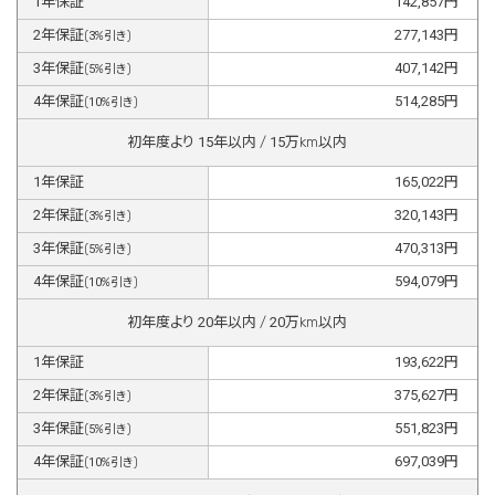
1
年保証
142,857
円
2
年保証
277,143
円
(
3
%引き)
3
年保証
407,142
円
(
5
%引き)
4
年保証
514,285
円
(
10
%引き)
初年度より
15
年以内 /
15
万km以内
1
年保証
165,022
円
2
年保証
320,143
円
(
3
%引き)
3
年保証
470,313
円
(
5
%引き)
4
年保証
594,079
円
(
10
%引き)
初年度より
20
年以内 /
20
万km以内
1
年保証
193,622
円
2
年保証
375,627
円
(
3
%引き)
3
年保証
551,823
円
(
5
%引き)
4
年保証
697,039
円
(
10
%引き)