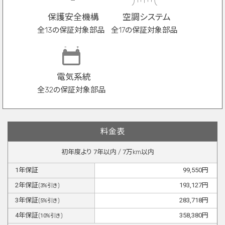
保護安全機構
空調システム
全13の保証対象部品
全17の保証対象部品
電気系統
全32の保証対象部品
料金表
初年度より
7
年以内 /
7
万km以内
1
年保証
99,550
円
2
年保証
193,127
円
(
3
%引き)
3
年保証
283,718
円
(
5
%引き)
4
年保証
358,380
円
(
10
%引き)