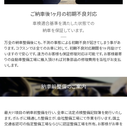
ご納車後1ヶ月の初期不良対応
車検適合基準を満たした状態での
納車を保証しています。
万全の納車整備後にも、不測の事態による初期不良が起きてしまう事があ
ります。コクスンでは全てのお車に対して、初期不良対応期間を1ヶ月設けて
いますので安心です。遠方のお客様も保証修理対応は可能です。お客様最寄
りの自動車整備工場に搬入頂ければ対象部品の修理費用を当社がお支払
いします。
納車前整備のご案内
最大91項目の納車前整備を行い、全車に法定点検整備記録簿を発行いたし
ます。ボルボに精通した整備士が、自社整備工場にて作業を行います。国土
交通省認可の指定整備工場ならびに認証整備工場を所有。お客様がお車を