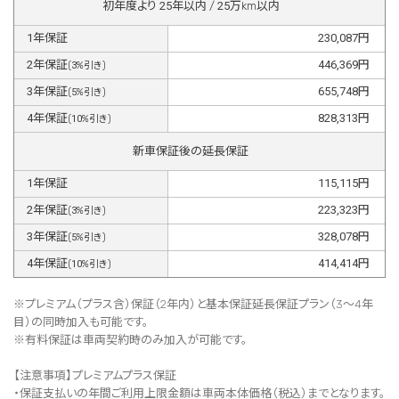
初年度より
25
年以内 /
25
万km以内
1
年保証
230,087
円
2
年保証
446,369
円
(
3
%引き)
3
年保証
655,748
円
(
5
%引き)
4
年保証
828,313
円
(
10
%引き)
新車保証後の延長保証
1
年保証
115,115
円
2
年保証
223,323
円
(
3
%引き)
3
年保証
328,078
円
(
5
%引き)
4
年保証
414,414
円
(
10
%引き)
※プレミアム（プラス含）保証（2年内）と基本保証延長保証プラン（3～4年
目）の同時加入も可能です。
※有料保証は⾞両契約時のみ加⼊が可能です。
【注意事項】プレミアムプラス保証
・保証支払いの年間ご利用上限金額は車両本体価格（税込）までとなります。