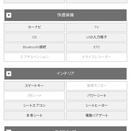
快適装備
カーナビ
TV
CD
USB入力端子
Bluetooth接続
ETC
エアサスペンション
ドライブレコーダー
インテリア
スマートキー
後席モニター
3列シート
パワーシート
シートエアコン
シートヒーター
本革シート
電動リアゲート