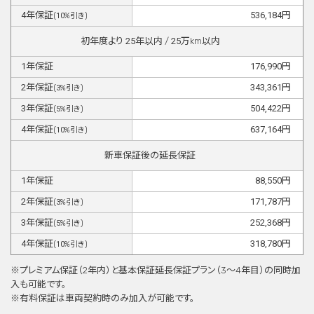
4
年保証
536,184
円
(
10
%引き)
初年度より
25
年以内 /
25
万km以内
1
年保証
176,990
円
2
年保証
343,361
円
(
3
%引き)
3
年保証
504,422
円
(
5
%引き)
4
年保証
637,164
円
(
10
%引き)
新車保証後の延長保証
1
年保証
88,550
円
2
年保証
171,787
円
(
3
%引き)
3
年保証
252,368
円
(
5
%引き)
4
年保証
318,780
円
(
10
%引き)
※プレミアム保証（2年内）と基本保証延⻑保証プラン（3〜4年目）の同時加
⼊も可能です。
※有料保証は⾞両契約時のみ加⼊が可能です。