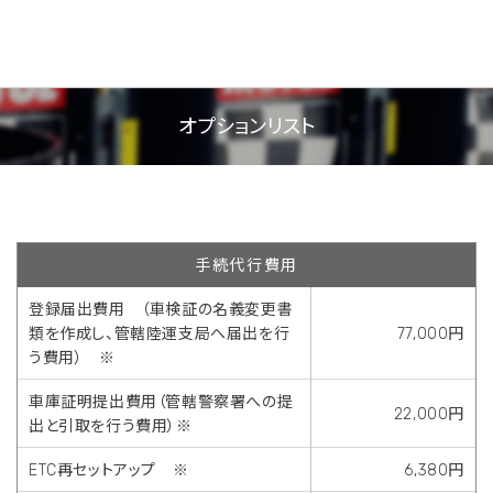
オプションリスト
手続代行費用
登録届出費用 （車検証の名義変更書
類を作成し、管轄陸運支局へ届出を行
77,000円
う費用） ※
車庫証明提出費用（管轄警察署への提
22,000円
出と引取を行う費用）※
ETC再セットアップ ※
6,380円