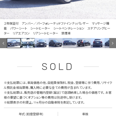
２年保証付 アンバー／パーフォレーテッドファインナッパレザー マッサージ機
能 パワーシート シートヒーター シートベンチレーション ステアリングヒー
ター リアエアコン リアシートヒーター 禁煙車
SOLD
※支払総額には、車両価格の他、自賠責保険料、税金、登録等に伴う費用、リサイク
ル預託金相当額等、購入時に必要な全ての費用が含まれています。
※支払総額は、販売店の管轄内登録（届出）で店頭納車した場合の価格です。 お客
様の要望に基づくオプション等の費用は別途申し受けます。
※総額表示の利便上、11ヶ月分の自動車税を表記しています。
年式 (初度登録年)
車検