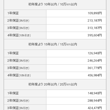
初年度より
10
年以内 /
10
万km以内
1
年保証
109,890
円
2
年保証
213,187
円
(
3
%引き)
3
年保証
313,187
円
(
5
%引き)
4
年保証
395,604
円
(
10
%引き)
初年度より
15
年以内 /
15
万km以内
1
年保証
126,940
円
2
年保証
246,264
円
(
3
%引き)
3
年保証
361,779
円
(
5
%引き)
4
年保証
456,984
円
(
10
%引き)
初年度より
20
年以内 /
20
万km以内
1
年保証
148,940
円
2
年保証
288,944
円
(
3
%引き)
3
年保証
424,479
円
(
5
%引き)