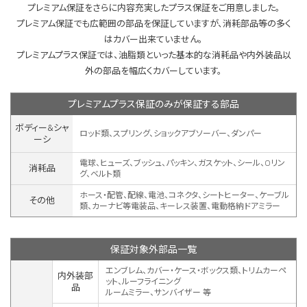
プレミアム保証をさらに内容充実したプラス保証をご用意しました。
プレミアム保証でも広範囲の部品を保証していますが、消耗部品等の多く
はカバー出来ていません。
プレミアムプラス保証では、油脂類といった基本的な消耗品や内外装品以
外の部品を幅広くカバーしています。
プレミアムプラス保証のみが保証する部品
ボディー&シャ
ロッド類、スプリング、ショックアブソーバー、ダンパー
ーシ
電球、ヒューズ、ブッシュ、パッキン、ガスケット、シール、Oリン
消耗品
グ、ベルト類
ホース・配管、配線、電池、コネクタ、シートヒーター、ケーブル
その他
類、カーナビ等電装品、キーレス装置、
電動格納ドアミラー
保証対象外部品一覧
エンブレム、カバー・ケース・ボックス類、トリムカーペ
内外装部
ット、ルーフライニング
品
ルームミラー、サンバイザー 等