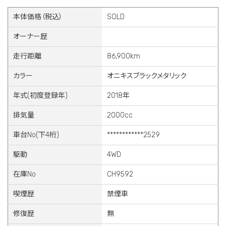
本体価格（税込）
SOLD
オーナー歴
走行距離
86,900km
カラー
オニキスブラックメタリック
年式(初度登録年)
2018年
排気量
2000cc
車台No(下4桁)
************2529
駆動
4WD
在庫No
CH9592
喫煙歴
禁煙車
修復歴
無