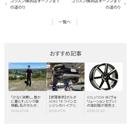
コクスン横浜店オープンまで
コクスン横浜店オープンまで
の道のり
の道のり
一覧へ
おすすめ記事
「少なく消費し、豊か
【修理事例】ボルボ
VOLUTION Ⅶ（ヴォ
に暮らす」という価
XC90 T8 ツインエ
リューションセブン）
値観。私がボルボと
ンジンのハイブリッ
の復刻版が発売さ
スウェーデンに惹か
ドシステム故障・
れました！
2026.07.28
2026.07.19
2025.10.20
れる理由
ERAD（電動リアア
クスル駆動）交換・
エアコンコンプレッ
サー交換