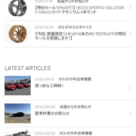
2025.10.10
当店からのお知らせ
【特別セール10％OFF！】 HEICO SPORTIV VOLUTION
V Classic 8×19 チタニウム 4本セット
2025.10.09
ボルボのカスタマイズ
【今回、数量限定（4セット16本のみ）で20％OFFの特別
セールを実施します！】
LATEST ARTICLES
2026.08.10
ボルボの中古車情報
真っ赤な三姉妹！
2026.08.08
当店からのお知らせ
夏季休業のお知らせ
2026.08.06
ボルボの中古車情報