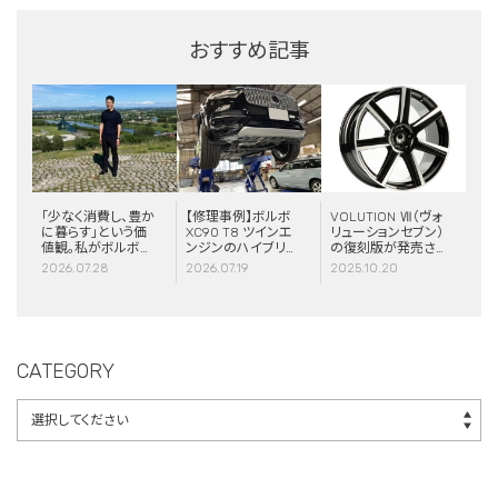
おすすめ記事
「少なく消費し、豊か
【修理事例】ボルボ
VOLUTION Ⅶ（ヴォ
に暮らす」という価
XC90 T8 ツインエ
リューションセブン）
値観。私がボルボと
ンジンのハイブリッ
の復刻版が発売さ
スウェーデンに惹か
ドシステム故障・
れました！
2026.07.28
2026.07.19
2025.10.20
れる理由
ERAD（電動リアア
クスル駆動）交換・
エアコンコンプレッ
サー交換
CATEGORY