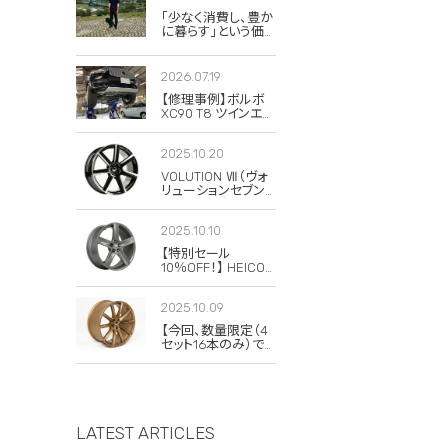
「少なく消費し、豊か
に暮らす」という価
値観。私がボルボと
スウェーデンに惹か
れる理由
2026.07.19
【修理事例】ボルボ
XC90 T8 ツインエン
ジンのハイブリッド
システム故障・
2025.10.20
ERAD（電動リアアク
スル駆動）交換・エア
VOLUTION Ⅶ（ヴォ
コンコンプレッサー
リューションセブン）
交換
の復刻版が発売さ
れました！
2025.10.10
【特別セール
10％OFF！】 HEICO
SPORTIV
VOLUTION V
2025.10.09
Classic 8×19 チタニ
ウム 4本セット
【今回、数量限定（4
セット16本のみ）で
20％OFFの特別セ
ールを実施します！】
LATEST ARTICLES