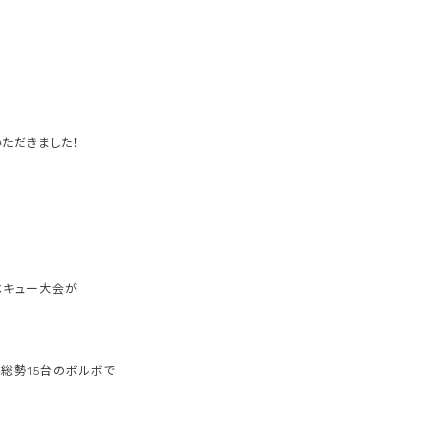
ただきました！
ベキュー大会が
総勢15台のボルボで