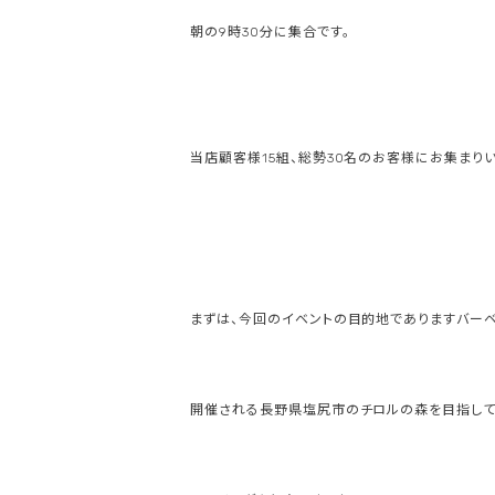
朝の9時30分に集合です。
当店顧客様15組、総勢30名のお客様にお集まりい
まずは、今回のイベントの目的地でありますバー
開催される長野県塩尻市のチロルの森を目指して