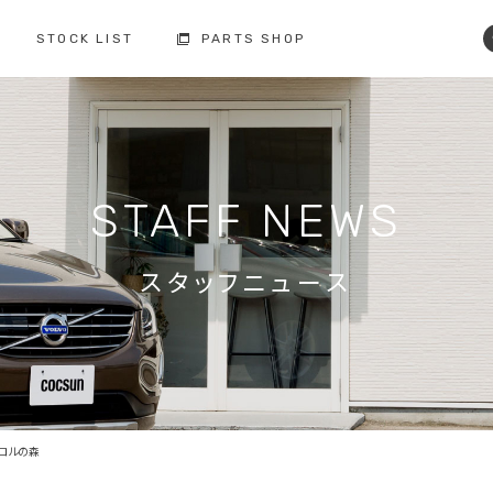
STOCK LIST
PARTS SHOP
コクスン土浦
コクスン野田
029-846-0727
04-7137-7255
修理・点検・メンテナンス
フィロソフィー
人と環境への配慮
板金塗装
STAFF NEWS
お車の保証
納車前の整備
買取査定
ボルボ故障事例集
備
スタッフニュース
修理・点検・
メンテナンスの
車検の
お問い合わせ
お問い合わせ
注文販売の
買取の
お問い合わせ
お問い合わせ
チロルの森