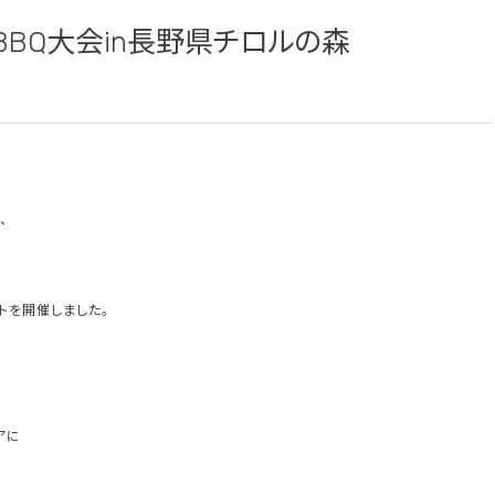
BQ大会in長野県チロルの森
、
トを開催しました。
アに