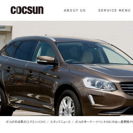
ABOUT US
SERVICE MENU
CONTACT
コクスン北名古屋
0568-26-7071
私たちについて
サービスメニュー
お問い合わせ
コクスンについて
車検のご案内
仕入れの基準
クラシックカー整
総合お問い合わせ
クラシックカー整備の
お問い合わせ
ボルボ中古車のコクスンHOME
スタッフニュース
ボルボオーナーイベントBBQ大会in長野県