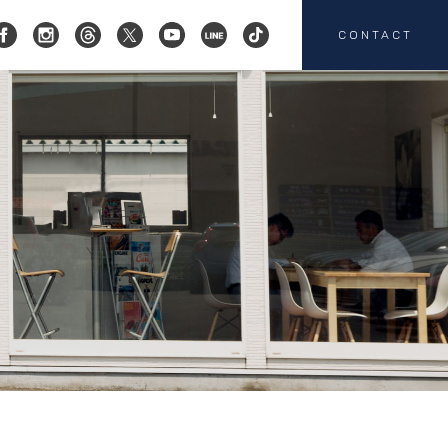
CONTACT
コクスン横浜
045-719-9357
会社概要
店舗紹介
カスタマイズ
お客様の声
HEICO SPORTIV
注文販売
カスタマイズの
お問い合わせ
板金塗装の
お問い合わせ