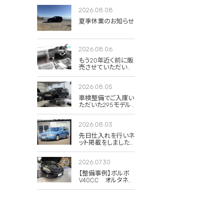
2026.08.08
夏季休業のお知らせ
2026.08.06
もう20年近く前に販
売させていただいた
850Rの当時のイン
テリア写真が出てき
2026.08.05
ました。
車検整備でご入庫い
ただいた295モデル
のXC70 2.5T クラシ
ック。
2026.08.03
先日仕入れを行いネ
ット掲載をしました
285(V70)のドーンブ
ルーパール。
2026.07.30
【整備事例】ボルボ
V40CC オルタネー
タープーリー交換