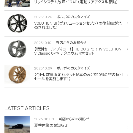
リッドシステム故障・ERAD（電動リアアクスル駆動）交
換・エアコンコンプレッサー交換
2025.10.20
ボルボのカスタマイズ
VOLUTION Ⅶ（ヴォリューションセブン）の復刻版が発
売されました！
2025.10.10
当店からのお知らせ
【特別セール10％OFF！】 HEICO SPORTIV VOLUTION
V Classic 8×19 チタニウム 4本セット
2025.10.09
ボルボのカスタマイズ
【今回、数量限定（4セット16本のみ）で20％OFFの特別
セールを実施します！】
LATEST ARTICLES
2026.08.08
当店からのお知らせ
夏季休業のお知らせ