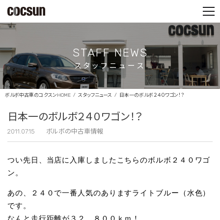
PARTS SHOP
CONTACT
STAFF NEWS
スタッフニュース
ボルボ中古車のコクスンHOME
スタッフニュース
日本一のボルボ２４０ワゴン！？
日本一のボルボ２４０ワゴン！？
2011.07.15
ボルボの中古車情報
つい先日、当店に入庫しましたこちらのボルボ２４０ワゴ
ン。
あの、２４０で一番人気のありますライトブルー（水色）
です。
なんと走行距離が３２，８００ｋｍ！