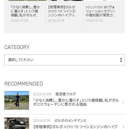
「少なく消費し、豊か
【修理事例】ボルボ
VOLUTION Ⅶ（ヴォ
に暮らす」という価
XC90 T8 ツインエ
リューションセブン）
値観。私がボルボと
ンジンのハイブリッ
の復刻版が発売さ
スウェーデンに惹か
ドシステム故障・
れました！
2026.07.28
2026.07.19
2025.10.20
れる理由
ERAD（電動リアア
クスル駆動）交換・
エアコンコンプレッ
サー交換
CATEGORY
RECOMMENDED
2026.07.28
経営者ブログ
「少なく消費し、豊かに暮らす」という価値観。私がボル
ボとスウェーデンに惹かれる理由
2026.07.19
ボルボのメンテナンス
【修理事例】ボルボ XC90 T8 ツインエンジンのハイブ