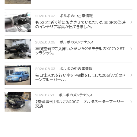
2026.08.06
ボルボの中古車情報
もう20年近く前に販売させていただいた850Rの当時
のインテリア写真が出てきました。
2026.08.05
ボルボのメンテナンス
車検整備でご入庫いただいた295モデルのXC70 2.5T
クラシック。
2026.08.03
ボルボの中古車情報
先日仕入れを行いネット掲載をしました285(V70)のド
ーンブルーパール。
2026.07.30
ボルボのメンテナンス
【整備事例】ボルボV40CC オルタネータープーリー
交換