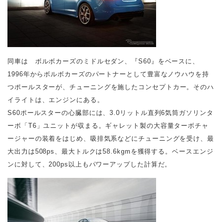
同車は ボルボカーズのミドルセダン、『S60』をベースに、
1996年からボルボカーズのパートナーとして豊富なノウハウを持
つポ
ールスターが、チューニングを施したコンセプトカー。そのハ
イライトは、エンジンにある。
S60ポールスターの心臓部には、3.0リットル直列6気筒ガソリンタ
ーボ「T6」ユニットが収まる。ギャレット製の大容量ターボチャ
ージャーの装着をはじめ、吸排気系などにチューニングを受け、最
大出力は508ps、最大トルクは58.6kgmを獲得する。ベースエンジ
ンに対して、200ps以上もパワーアップした計算だ。