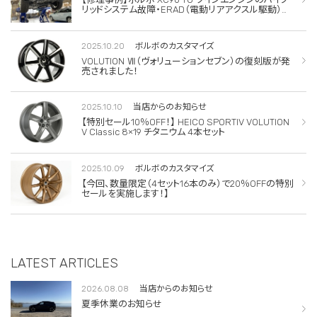
リッドシステム故障・ERAD（電動リアアクスル駆動）交
換・エアコンコンプレッサー交換
2025.10.20
ボルボのカスタマイズ
VOLUTION Ⅶ（ヴォリューションセブン）の復刻版が発
売されました！
2025.10.10
当店からのお知らせ
【特別セール10％OFF！】 HEICO SPORTIV VOLUTION
V Classic 8×19 チタニウム 4本セット
2025.10.09
ボルボのカスタマイズ
【今回、数量限定（4セット16本のみ）で20％OFFの特別
セールを実施します！】
LATEST ARTICLES
2026.08.08
当店からのお知らせ
夏季休業のお知らせ