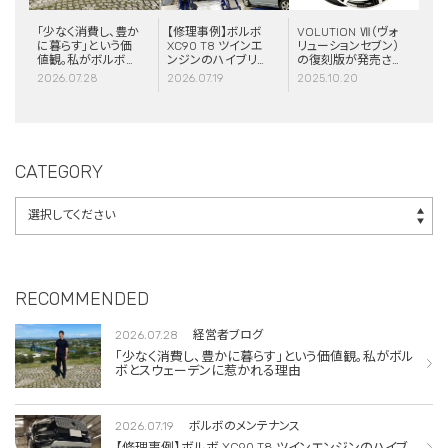
「少なく消費し、豊か
【修理事例】ボルボ
VOLUTION Ⅶ（ヴォ
に暮らす」という価
XC90 T8 ツインエ
リューションセブン）
値観。私がボルボと
ンジンのハイブリッ
の復刻版が発売さ
スウェーデンに惹か
ドシステム故障・
れました！
2026.07.28
2026.07.19
2025.10.20
れる理由
ERAD（電動リアア
クスル駆動）交換・
エアコンコンプレッ
サー交換
CATEGORY
RECOMMENDED
2026.07.28
経営者ブログ
「少なく消費し、豊かに暮らす」という価値観。私がボル
ボとスウェーデンに惹かれる理由
2026.07.19
ボルボのメンテナンス
【修理事例】ボルボ XC90 T8 ツインエンジンのハイブ