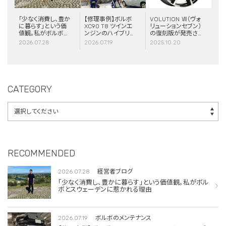
「少なく消費し、豊か
【修理事例】ボルボ
VOLUTION Ⅶ（ヴォ
に暮らす」という価
XC90 T8 ツインエ
リューションセブン）
値観。私がボルボと
ンジンのハイブリッ
の復刻版が発売さ
スウェーデンに惹か
ドシステム故障・
れました！
2026.07.28
2026.07.19
2025.10.20
れる理由
ERAD（電動リアア
クスル駆動）交換・
エアコンコンプレッ
サー交換
CATEGORY
RECOMMENDED
2026.07.28
経営者ブログ
「少なく消費し、豊かに暮らす」という価値観。私がボル
ボとスウェーデンに惹かれる理由
2026.07.19
ボルボのメンテナンス