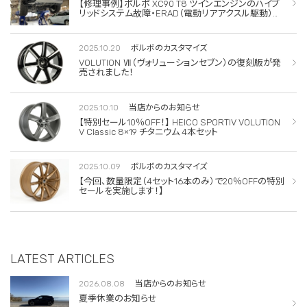
【修理事例】ボルボ XC90 T8 ツインエンジンのハイブ
リッドシステム故障・ERAD（電動リアアクスル駆動）交
換・エアコンコンプレッサー交換
2025.10.20
ボルボのカスタマイズ
VOLUTION Ⅶ（ヴォリューションセブン）の復刻版が発
売されました！
2025.10.10
当店からのお知らせ
【特別セール10％OFF！】 HEICO SPORTIV VOLUTION
V Classic 8×19 チタニウム 4本セット
2025.10.09
ボルボのカスタマイズ
【今回、数量限定（4セット16本のみ）で20％OFFの特別
セールを実施します！】
LATEST ARTICLES
2026.08.08
当店からのお知らせ
夏季休業のお知らせ