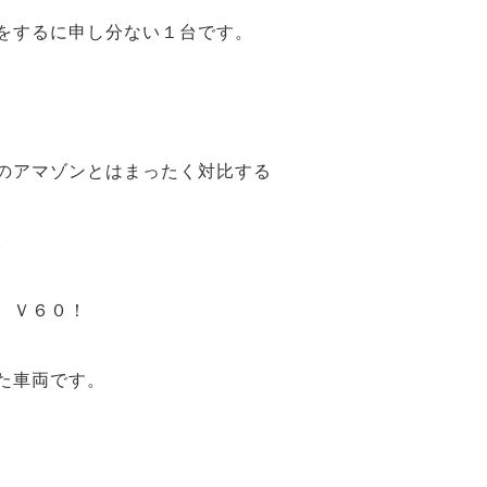
をするに申し分ない１台です。
のアマゾンとはまったく対比する
。
 Ｖ６０！
た車両です。