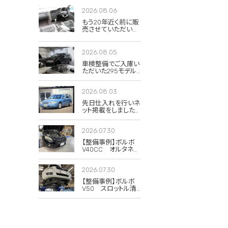
2026.08.06
もう20年近く前に販
売させていただいた
850Rの当時のイン
テリア写真が出てき
ました。
2026.08.05
車検整備でご入庫い
ただいた295モデル
のXC70 2.5T クラシ
ック。
2026.08.03
先日仕入れを行いネ
ット掲載をしました
285(V70)のドーンブ
ルーパール。
2026.07.30
【整備事例】ボルボ
V40CC オルタネー
タープーリー交換
2026.07.30
【整備事例】ボルボ
V50 スロットル清
掃