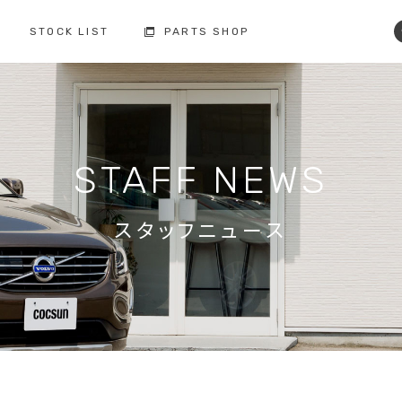
STOCK LIST
PARTS SHOP
コクスン土浦
コクスン野田
029-846-0727
04-7137-7255
修理・点検・メンテナンス
フィロソフィー
人と環境への配慮
板金塗装
STAFF NEWS
お車の保証
納車前の整備
買取査定
ボルボ故障事例集
備
スタッフニュース
修理・点検・
メンテナンスの
車検の
お問い合わせ
お問い合わせ
注文販売の
買取の
お問い合わせ
お問い合わせ