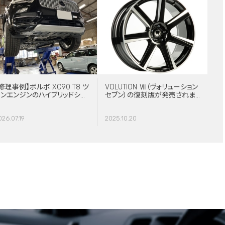
修理事例】ボルボ XC90 T8 ツ
VOLUTION Ⅶ（ヴォリューション
インエンジンのハイブリッドシス
セブン）の復刻版が発売されま
テム故障・ERAD（電動リアアク
した！
スル駆動）交換・エアコンコンプ
026.07.19
2025.10.20
レッサー交換