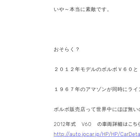
いや～本当に素敵です。
おそらく？
２０１２年モデルのボルボＶ６０と
１９６７年のアマゾンが同時にライ
ボルボ販売店って世界中にほぼ無い
2012年式 V60 の車両詳細はこ
http://auto.jocar.jp/HP/HP/CarDe