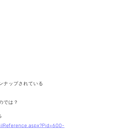
ンナップされている
のでは？
ちら
tailReference.aspx?Pid=600-