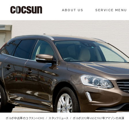
ABOUT US
SERVICE MENU
CONTACT
コクスン北名古屋
0568-26-7071
私たちについて
サービスメニュー
お問い合わせ
コクスンについて
車検のご案内
仕入れの基準
クラシックカー整
総合お問い合わせ
クラシックカー整備の
お問い合わせ
ボルボ中古車のコクスンHOME
スタッフニュース
ボルボ2012年V60と1967年アマゾンの共演