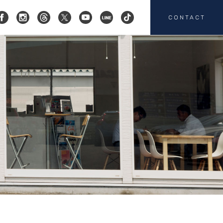
CONTACT
コクスン横浜
045-719-9357
会社概要
店舗紹介
カスタマイズ
お客様の声
HEICO SPORTIV
注文販売
カスタマイズの
お問い合わせ
板金塗装の
お問い合わせ