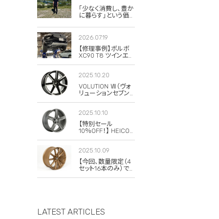
「少なく消費し、豊か
に暮らす」という価
値観。私がボルボと
スウェーデンに惹か
れる理由
2026.07.19
【修理事例】ボルボ
XC90 T8 ツインエン
ジンのハイブリッド
システム故障・
2025.10.20
ERAD（電動リアアク
スル駆動）交換・エア
VOLUTION Ⅶ（ヴォ
コンコンプレッサー
リューションセブン）
交換
の復刻版が発売さ
れました！
2025.10.10
【特別セール
10％OFF！】 HEICO
SPORTIV
VOLUTION V
2025.10.09
Classic 8×19 チタニ
ウム 4本セット
【今回、数量限定（4
セット16本のみ）で
20％OFFの特別セ
ールを実施します！】
LATEST ARTICLES