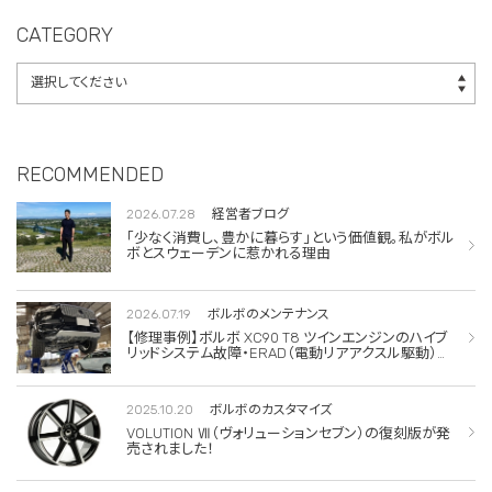
CATEGORY
RECOMMENDED
2026.07.28
経営者ブログ
「少なく消費し、豊かに暮らす」という価値観。私がボル
ボとスウェーデンに惹かれる理由
2026.07.19
ボルボのメンテナンス
【修理事例】ボルボ XC90 T8 ツインエンジンのハイブ
リッドシステム故障・ERAD（電動リアアクスル駆動）交
換・エアコンコンプレッサー交換
2025.10.20
ボルボのカスタマイズ
VOLUTION Ⅶ（ヴォリューションセブン）の復刻版が発
売されました！