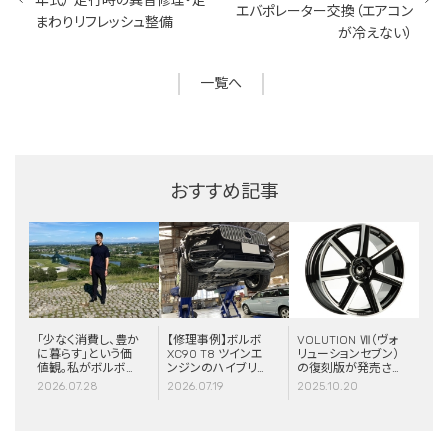
年式） 走行時の異音修理・足
エバポレーター交換（エアコン
まわりリフレッシュ整備
が冷えない）
一覧へ
おすすめ記事
「少なく消費し、豊か
【修理事例】ボルボ
VOLUTION Ⅶ（ヴォ
に暮らす」という価
XC90 T8 ツインエ
リューションセブン）
値観。私がボルボと
ンジンのハイブリッ
の復刻版が発売さ
スウェーデンに惹か
ドシステム故障・
れました！
2026.07.28
2026.07.19
2025.10.20
れる理由
ERAD（電動リアア
クスル駆動）交換・
エアコンコンプレッ
サー交換