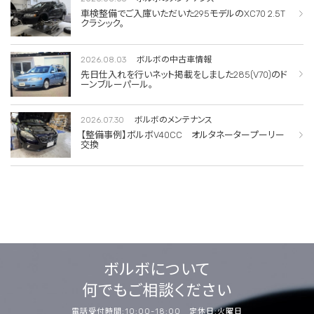
車検整備でご入庫いただいた295モデルのXC70 2.5T
クラシック。
2026.08.03
ボルボの中古車情報
先日仕入れを行いネット掲載をしました285(V70)のド
ーンブルーパール。
2026.07.30
ボルボのメンテナンス
【整備事例】ボルボV40CC オルタネータープーリー
交換
ボルボについて
何でもご相談ください
電話受付時間:10:00-18:00 定休日:火曜日