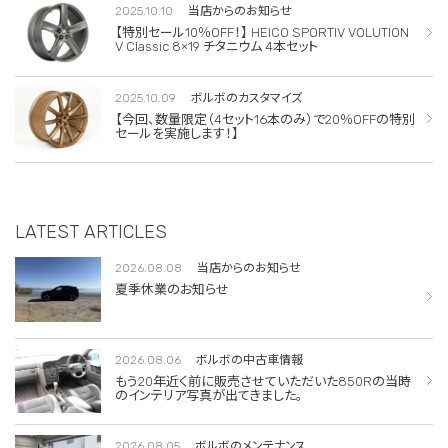
2025.10.10
当店からのお知らせ
【特別セール10％OFF！】 HEICO SPORTIV VOLUTION
V Classic 8×19 チタニウム 4本セット
2025.10.09
ボルボのカスタマイズ
【今回、数量限定（4セット16本のみ）で20％OFFの特別
セールを実施します！】
LATEST ARTICLES
2026.08.08
当店からのお知らせ
夏季休業のお知らせ
2026.08.06
ボルボの中古車情報
もう20年近く前に販売させていただいた850Rの当時
のインテリア写真が出てきました。
2026.08.05
ボルボのメンテナンス