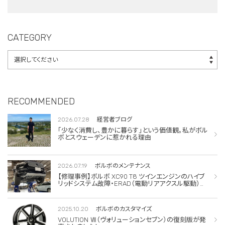
クスル駆動）交換・
エアコンコンプレッ
サー交換
CATEGORY
RECOMMENDED
2026.07.28
経営者ブログ
「少なく消費し、豊かに暮らす」という価値観。私がボル
ボとスウェーデンに惹かれる理由
2026.07.19
ボルボのメンテナンス
【修理事例】ボルボ XC90 T8 ツインエンジンのハイブ
リッドシステム故障・ERAD（電動リアアクスル駆動）交
換・エアコンコンプレッサー交換
2025.10.20
ボルボのカスタマイズ
VOLUTION Ⅶ（ヴォリューションセブン）の復刻版が発