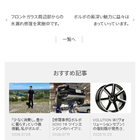
フロントガラス周辺部からの
ボルボの奥深い魅力に益々は
水漏れ修理を実施中です。
まっていっています。
一覧へ
おすすめ記事
「少なく消費し、豊か
【修理事例】ボルボ
VOLUTION Ⅶ（ヴォ
に暮らす」という価
XC90 T8 ツインエ
リューションセブン）
値観。私がボルボと
ンジンのハイブリッ
の復刻版が発売さ
スウェーデンに惹か
ドシステム故障・
れました！
2026.07.28
2026.07.19
2025.10.20
れる理由
ERAD（電動リアア