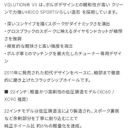
VOLUTION® VII は、ボルボデザインとの親和性が高い クリー
ンで力強いHEICO SPORTIVらしい造形 を採用しています。
・深いコンケイブを描くスポークがダイナミックさを演出
・グロスブラックのスポークに映えるダイヤモンドカットが精悍
さを強調
・視覚的な軽快さと高い強度を両立
・ボルボ車とのマッチングを最大化したチューナー専用デザイ
ン
2011年に発売された初代デザインをベースに、細部まで徹底
的に磨き上げたフラッグシップホイールです。
■ 22インチ：軽量かつ高剛性の低圧鋳造モデル（XC60 /
XC90 推奨）
22インチモデルは低圧鋳造法により製造され、スポーク裏側
など余剰部分を丁寧に削り込むことで
純正ホイール比 約6％の軽量化を達成。