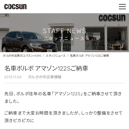
PARTS SHOP
CONTACT
STAFF NEWS
スタッフニュース
ボルボ中古車のコクスンHOME
スタッフニュース
名車ボルボ アマゾン122Sご納車
名車ボルボ アマゾン122Sご納車
2013.11.04
ボルボの中古車情報
先日、ボルボ往年の名車「アマゾン122S」をご納車させて頂き
ました。
ご納車まで大変お時間を頂きましたが、しっかり整備をさせて
頂きピカピカに