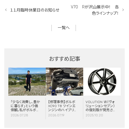
V70 Rが沢山展示中！ 各
１１月臨時休業日のお知らせ
色ラインナップ！
一覧へ
おすすめ記事
「少なく消費し、豊か
【修理事例】ボルボ
VOLUTION Ⅶ（ヴォ
に暮らす」という価
XC90 T8 ツインエ
リューションセブン）
値観。私がボルボと
ンジンのハイブリッ
の復刻版が発売さ
スウェーデンに惹か
ドシステム故障・
れました！
2026.07.28
2026.07.19
2025.10.20
れる理由
ERAD（電動リアア
クスル駆動）交換・
エアコンコンプレッ