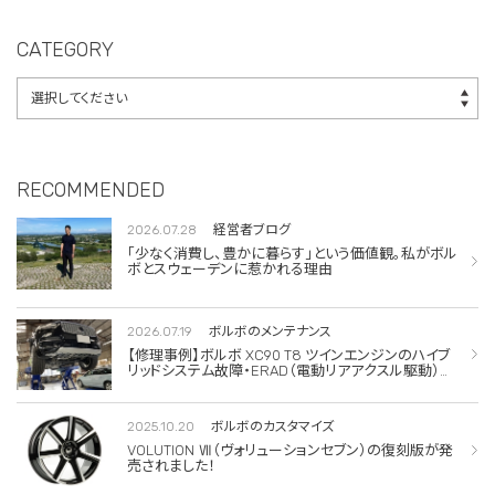
サー交換
CATEGORY
RECOMMENDED
2026.07.28
経営者ブログ
「少なく消費し、豊かに暮らす」という価値観。私がボル
ボとスウェーデンに惹かれる理由
2026.07.19
ボルボのメンテナンス
【修理事例】ボルボ XC90 T8 ツインエンジンのハイブ
リッドシステム故障・ERAD（電動リアアクスル駆動）交
換・エアコンコンプレッサー交換
2025.10.20
ボルボのカスタマイズ
VOLUTION Ⅶ（ヴォリューションセブン）の復刻版が発
売されました！