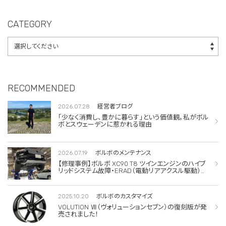
サー交換
CATEGORY
RECOMMENDED
2026.07.28
経営者ブログ
「少なく消費し、豊かに暮らす」という価値観。私がボル
ボとスウェーデンに惹かれる理由
2026.07.19
ボルボのメンテナンス
【修理事例】ボルボ XC90 T8 ツインエンジンのハイブ
リッドシステム故障・ERAD（電動リアアクスル駆動）交
換・エアコンコンプレッサー交換
2025.10.20
ボルボのカスタマイズ
VOLUTION Ⅶ（ヴォリューションセブン）の復刻版が発
売されました！