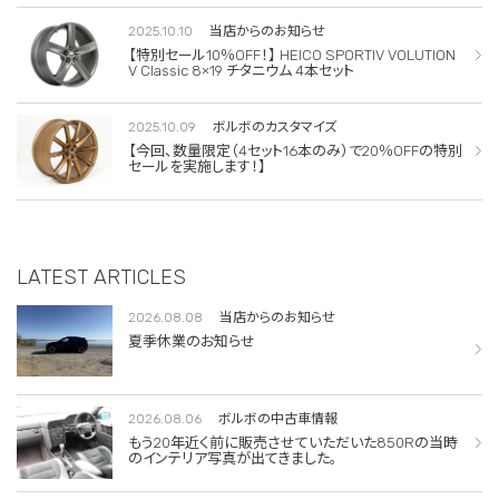
2025.10.10
当店からのお知らせ
【特別セール10％OFF！】 HEICO SPORTIV VOLUTION
V Classic 8×19 チタニウム 4本セット
2025.10.09
ボルボのカスタマイズ
【今回、数量限定（4セット16本のみ）で20％OFFの特別
セールを実施します！】
LATEST ARTICLES
2026.08.08
当店からのお知らせ
夏季休業のお知らせ
2026.08.06
ボルボの中古車情報
もう20年近く前に販売させていただいた850Rの当時
のインテリア写真が出てきました。