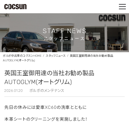
PARTS SHOP
CONTACT
STAFF NEWS
スタッフニュース
ボルボ中古車のコクスンHOME
スタッフニュース
英国王室御用達の当社お勧め製品
AUTOGLYM(オートグリム)
英国王室御用達の当社お勧め製品
AUTOGLYM(オートグリム)
2026.01.20
ボルボのメンテナンス
先日の休みには愛車XC60の洗車とともに
本革シートのクリーニングを実施しました！