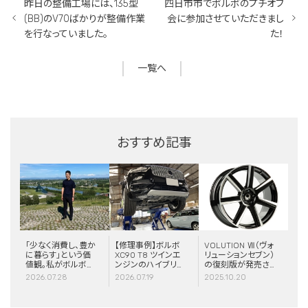
昨日の整備工場には、135型
四日市市でボルボのプチオフ
(BB)のV70ばかりが整備作業
会に参加させていただきまし
を行なっていました。
た！
一覧へ
おすすめ記事
「少なく消費し、豊か
【修理事例】ボルボ
VOLUTION Ⅶ（ヴォ
に暮らす」という価
XC90 T8 ツインエ
リューションセブン）
値観。私がボルボと
ンジンのハイブリッ
の復刻版が発売さ
スウェーデンに惹か
ドシステム故障・
れました！
2026.07.28
2026.07.19
2025.10.20
れる理由
ERAD（電動リアア
クスル駆動）交換・
エアコンコンプレッ