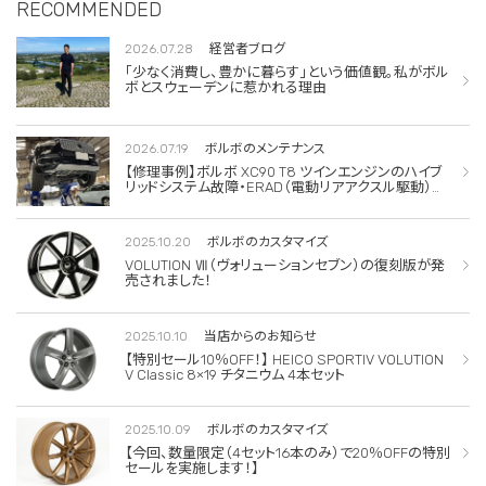
RECOMMENDED
2026.07.28
経営者ブログ
「少なく消費し、豊かに暮らす」という価値観。私がボル
ボとスウェーデンに惹かれる理由
2026.07.19
ボルボのメンテナンス
【修理事例】ボルボ XC90 T8 ツインエンジンのハイブ
リッドシステム故障・ERAD（電動リアアクスル駆動）交
換・エアコンコンプレッサー交換
2025.10.20
ボルボのカスタマイズ
VOLUTION Ⅶ（ヴォリューションセブン）の復刻版が発
売されました！
2025.10.10
当店からのお知らせ
【特別セール10％OFF！】 HEICO SPORTIV VOLUTION
V Classic 8×19 チタニウム 4本セット
2025.10.09
ボルボのカスタマイズ
【今回、数量限定（4セット16本のみ）で20％OFFの特別
セールを実施します！】