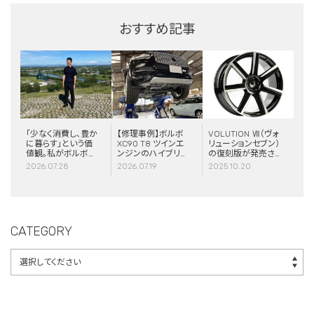
おすすめ記事
「少なく消費し、豊か
【修理事例】ボルボ
VOLUTION Ⅶ（ヴォ
に暮らす」という価
XC90 T8 ツインエ
リューションセブン）
値観。私がボルボと
ンジンのハイブリッ
の復刻版が発売さ
スウェーデンに惹か
ドシステム故障・
れました！
2026.07.28
2026.07.19
2025.10.20
れる理由
ERAD（電動リアア
クスル駆動）交換・
エアコンコンプレッ
サー交換
CATEGORY