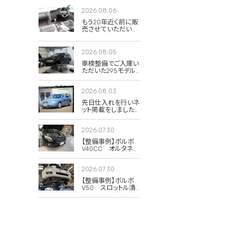
2026.08.06
もう20年近く前に販
売させていただいた
850Rの当時のイン
テリア写真が出てき
ました。
2026.08.05
車検整備でご入庫い
ただいた295モデル
のXC70 2.5T クラシ
ック。
2026.08.03
先日仕入れを行いネ
ット掲載をしました
285(V70)のドーンブ
ルーパール。
2026.07.30
【整備事例】ボルボ
V40CC オルタネー
タープーリー交換
2026.07.30
【整備事例】ボルボ
V50 スロットル清
掃