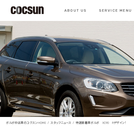
ABOUT US
SERVICE MENU
CONTACT
コクスン北名古屋
0568-26-7071
私たちについて
サービスメニュー
お問い合わせ
コクスンについて
車検のご案内
仕入れの基準
クラシックカー整
総合お問い合わせ
クラシックカー整備の
お問い合わせ
ボルボ中古車のコクスンHOME
スタッフニュース
特選新着車ボルボ XC90 Rデザイン！