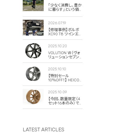
「少なく消費し、豊か
に暮らす」という価
値観。私がボルボと
スウェーデンに惹か
れる理由
2026.07.19
【修理事例】ボルボ
XC90 T8 ツインエン
ジンのハイブリッド
システム故障・
2025.10.20
ERAD（電動リアアク
スル駆動）交換・エア
VOLUTION Ⅶ（ヴォ
コンコンプレッサー
リューションセブン）
交換
の復刻版が発売さ
れました！
2025.10.10
【特別セール
10％OFF！】 HEICO
SPORTIV
VOLUTION V
2025.10.09
Classic 8×19 チタニ
ウム 4本セット
【今回、数量限定（4
セット16本のみ）で
20％OFFの特別セ
ールを実施します！】
LATEST ARTICLES