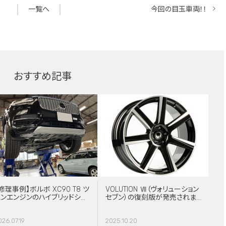
一覧へ
今回の目玉車両！！
おすすめ記事
修理事例】ボルボ XC90 T8 ツ
VOLUTION Ⅶ（ヴォリューション
インエンジンのハイブリッドシス
セブン）の復刻版が発売されま
テム故障・ERAD（電動リアアク
した！
スル駆動）交換・エアコンコンプ
026.07.19
2025.10.20
レッサー交換