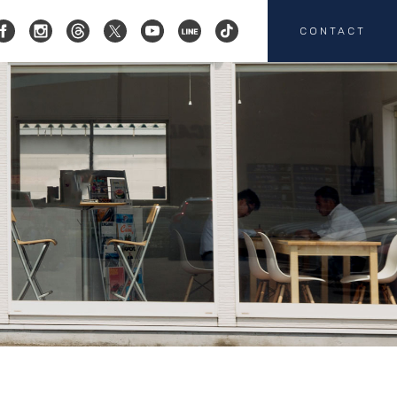
CONTACT
コクスン横浜
045-719-9357
会社概要
店舗紹介
カスタマイズ
お客様の声
HEICO SPORTIV
注文販売
カスタマイズの
お問い合わせ
板金塗装の
お問い合わせ