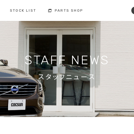
STOCK LIST
PARTS SHOP
コクスン土浦
コクスン野田
029-846-0727
04-7137-7255
修理・点検・メンテナンス
フィロソフィー
人と環境への配慮
板金塗装
STAFF NEWS
お車の保証
納車前の整備
買取査定
ボルボ故障事例集
備
スタッフニュース
修理・点検・
メンテナンスの
車検の
お問い合わせ
お問い合わせ
注文販売の
買取の
お問い合わせ
お問い合わせ