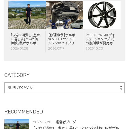
「少なく消費し、豊か
【修理事例】ボルボ
VOLUTION Ⅶ（ヴォ
に暮らす」という価
XC90 T8 ツインエ
リューションセブン）
値観。私がボルボと
ンジンのハイブリッ
の復刻版が発売さ
スウェーデンに惹か
ドシステム故障・
れました！
2026.07.28
2026.07.19
2025.10.20
れる理由
ERAD（電動リアア
クスル駆動）交換・
エアコンコンプレッ
サー交換
CATEGORY
RECOMMENDED
2026.07.28
経営者ブログ
「少なく消費し、豊かに暮らす」という価値観。私がボル