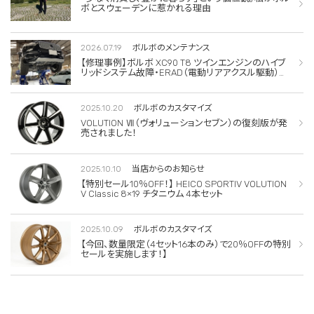
ボとスウェーデンに惹かれる理由
2026.07.19
ボルボのメンテナンス
【修理事例】ボルボ XC90 T8 ツインエンジンのハイブ
リッドシステム故障・ERAD（電動リアアクスル駆動）交
換・エアコンコンプレッサー交換
2025.10.20
ボルボのカスタマイズ
VOLUTION Ⅶ（ヴォリューションセブン）の復刻版が発
売されました！
2025.10.10
当店からのお知らせ
【特別セール10％OFF！】 HEICO SPORTIV VOLUTION
V Classic 8×19 チタニウム 4本セット
2025.10.09
ボルボのカスタマイズ
【今回、数量限定（4セット16本のみ）で20％OFFの特別
セールを実施します！】