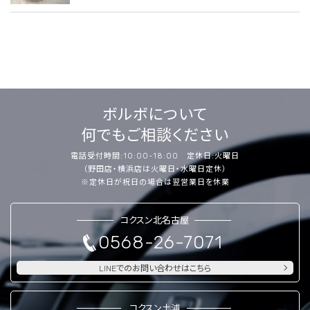
ボルボについて
何でもご相談ください
電話受付時間:10:00-18:00 定休日:火曜日
（野田店・横浜店は火曜日・水曜日定休）
※定休日が祝日の場合は翌営業日を休業
コクスン北名古屋
0568-26-7071
LINEでのお問い合わせはこちら
コクスン土浦