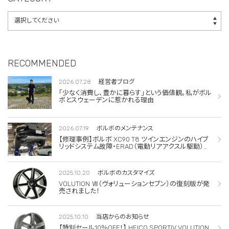
RECOMMENDED
2026.07.28
経営者ブログ
「少なく消費し、豊かに暮らす」という価値観。私がボル
ボとスウェーデンに惹かれる理由
2026.07.19
ボルボのメンテナンス
【修理事例】ボルボ XC90 T8 ツインエンジンのハイブ
リッドシステム故障・ERAD（電動リアアクスル駆動）交
換・エアコンコンプレッサー交換
2025.10.20
ボルボのカスタマイズ
VOLUTION Ⅶ（ヴォリューションセブン）の復刻版が発
売されました！
2025.10.10
当店からのお知らせ
【特別セール10％OFF！】 HEICO SPORTIV VOLUTION