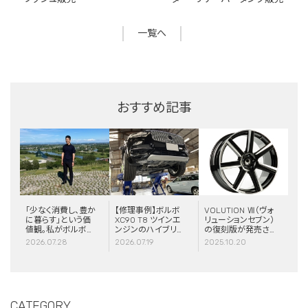
一覧へ
おすすめ記事
「少なく消費し、豊か
【修理事例】ボルボ
VOLUTION Ⅶ（ヴォ
に暮らす」という価
XC90 T8 ツインエ
リューションセブン）
値観。私がボルボと
ンジンのハイブリッ
の復刻版が発売さ
スウェーデンに惹か
ドシステム故障・
れました！
2026.07.28
2026.07.19
2025.10.20
れる理由
ERAD（電動リアア
クスル駆動）交換・
エアコンコンプレッ
サー交換
CATEGORY