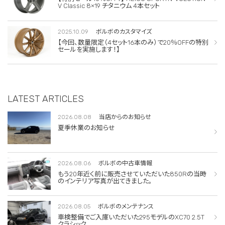
V Classic 8×19 チタニウム 4本セット
2025.10.09
ボルボのカスタマイズ
【今回、数量限定（4セット16本のみ）で20％OFFの特別
セールを実施します！】
LATEST ARTICLES
2026.08.08
当店からのお知らせ
夏季休業のお知らせ
2026.08.06
ボルボの中古車情報
もう20年近く前に販売させていただいた850Rの当時
のインテリア写真が出てきました。
2026.08.05
ボルボのメンテナンス
車検整備でご入庫いただいた295モデルのXC70 2.5T
クラシック。