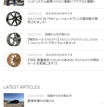
リッドシステム故障・ERAD（電動リアアクスル駆動）交
換・エアコンコンプレッサー交換
2025.10.20
ボルボのカスタマイズ
VOLUTION Ⅶ（ヴォリューションセブン）の復刻版が発
売されました！
2025.10.10
当店からのお知らせ
【特別セール10％OFF！】 HEICO SPORTIV VOLUTION
V Classic 8×19 チタニウム 4本セット
2025.10.09
ボルボのカスタマイズ
【今回、数量限定（4セット16本のみ）で20％OFFの特別
セールを実施します！】
LATEST ARTICLES
2026.08.08
当店からのお知らせ
夏季休業のお知らせ