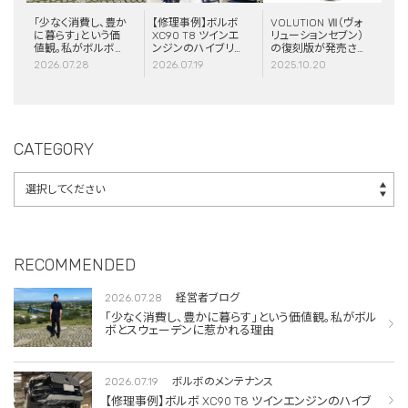
「少なく消費し、豊か
【修理事例】ボルボ
VOLUTION Ⅶ（ヴォ
に暮らす」という価
XC90 T8 ツインエ
リューションセブン）
値観。私がボルボと
ンジンのハイブリッ
の復刻版が発売さ
スウェーデンに惹か
ドシステム故障・
れました！
2026.07.28
2026.07.19
2025.10.20
れる理由
ERAD（電動リアア
クスル駆動）交換・
エアコンコンプレッ
サー交換
CATEGORY
RECOMMENDED
2026.07.28
経営者ブログ
「少なく消費し、豊かに暮らす」という価値観。私がボル
ボとスウェーデンに惹かれる理由
2026.07.19
ボルボのメンテナンス
【修理事例】ボルボ XC90 T8 ツインエンジンのハイブ