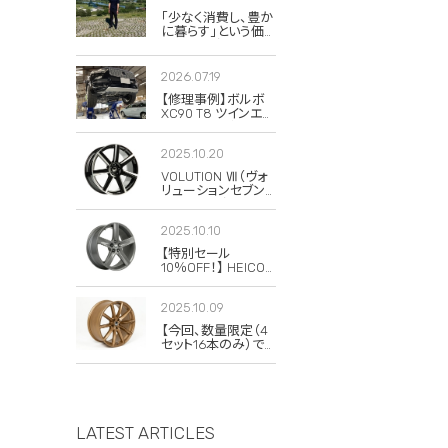
「少なく消費し、豊か
に暮らす」という価
値観。私がボルボと
スウェーデンに惹か
れる理由
2026.07.19
【修理事例】ボルボ
XC90 T8 ツインエン
ジンのハイブリッド
システム故障・
2025.10.20
ERAD（電動リアアク
スル駆動）交換・エア
VOLUTION Ⅶ（ヴォ
コンコンプレッサー
リューションセブン）
交換
の復刻版が発売さ
れました！
2025.10.10
【特別セール
10％OFF！】 HEICO
SPORTIV
VOLUTION V
2025.10.09
Classic 8×19 チタニ
ウム 4本セット
【今回、数量限定（4
セット16本のみ）で
20％OFFの特別セ
ールを実施します！】
LATEST ARTICLES