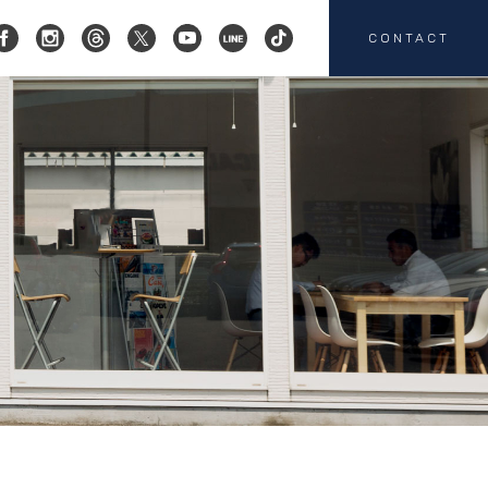
CONTACT
コクスン横浜
045-719-9357
会社概要
店舗紹介
カスタマイズ
お客様の声
HEICO SPORTIV
注文販売
カスタマイズの
お問い合わせ
板金塗装の
お問い合わせ