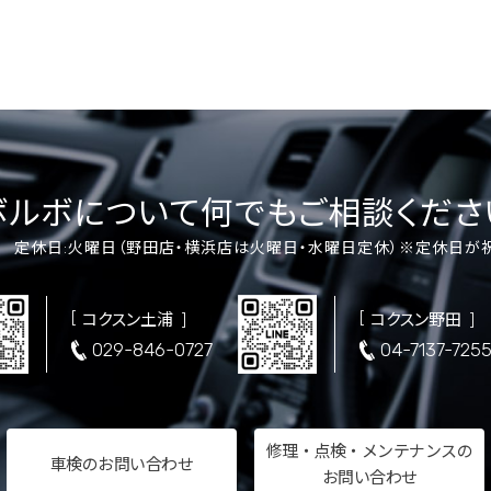
ボルボについて
何でもご相談くださ
00 定休日:火曜日
（野田店・横浜店は火曜日・水曜日定休）
※定休日が
コクスン土浦
コクスン野田
029-846-0727
04-7137-725
修理・点検・メンテナンスの
車検の
お問い合わせ
お問い合わせ