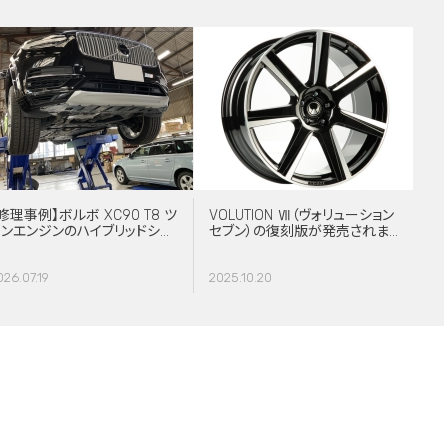
修理事例】ボルボ XC90 T8 ツ
VOLUTION Ⅶ（ヴォリューション
インエンジンのハイブリッドシス
セブン）の復刻版が発売されま
テム故障・ERAD（電動リアアク
した！
スル駆動）交換・エアコンコンプ
026.07.19
2025.10.20
レッサー交換