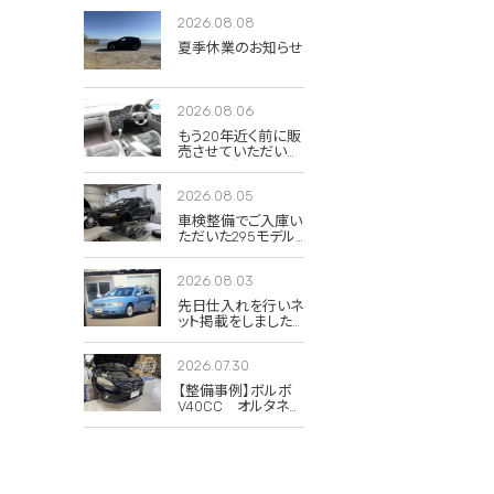
2026.08.08
夏季休業のお知らせ
2026.08.06
もう20年近く前に販
売させていただいた
850Rの当時のイン
テリア写真が出てき
2026.08.05
ました。
車検整備でご入庫い
ただいた295モデル
のXC70 2.5T クラシ
ック。
2026.08.03
先日仕入れを行いネ
ット掲載をしました
285(V70)のドーンブ
ルーパール。
2026.07.30
【整備事例】ボルボ
V40CC オルタネー
タープーリー交換