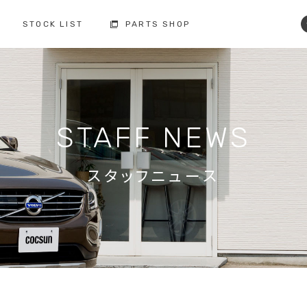
STOCK LIST
PARTS SHOP
コクスン土浦
コクスン野田
029-846-0727
04-7137-7255
修理・点検・メンテナンス
フィロソフィー
人と環境への配慮
板金塗装
STAFF NEWS
お車の保証
納車前の整備
買取査定
ボルボ故障事例集
備
スタッフニュース
修理・点検・
メンテナンスの
車検の
お問い合わせ
お問い合わせ
注文販売の
買取の
お問い合わせ
お問い合わせ