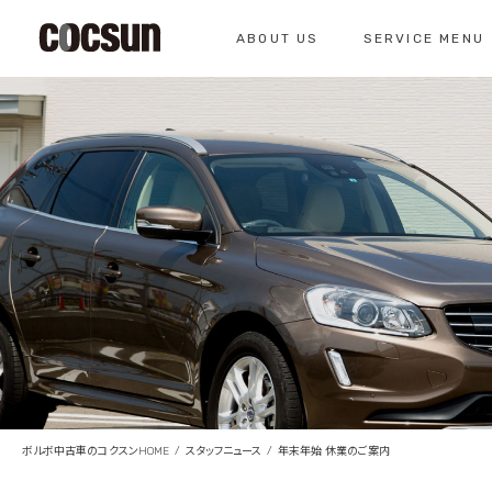
ABOUT US
SERVICE MENU
CONTACT
コクスン北名古屋
0568-26-7071
私たちについて
サービスメニュー
お問い合わせ
コクスンについて
車検のご案内
仕入れの基準
クラシックカー整
総合お問い合わせ
クラシックカー整備の
お問い合わせ
ボルボ中古車のコクスンHOME
スタッフニュース
年末年始 休業のご案内